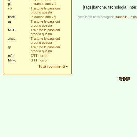
gs
In campo con voi
[tags]banche, tecnologia, inter
vb
Tra tutte le passioni,
proprio questa
finelli
In campo con voi
Pubblicato nella categoria
Itaaaalia
|
2 co
gs
Tra tutte le passioni,
proprio questa
MCP
Tra tutte le passioni,
proprio questa
.mau.
Tra tutte le passioni,
proprio questa
gs
Tra tutte le passioni,
proprio questa
mfp
GTT horror
Mirko
GTT horror
Tutti i commenti
»