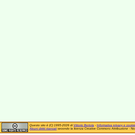
Questo sito è (C) 1995-2026 di
Vittorio Bertola
-
Informativa privacy e cooki
Alcuni diritti riservati
secondo la licenza Creative Commons Attribuzione - No