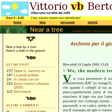
Affacciato sul Web dal 1995
Dom 9 - 8:05
Ciao, essere umano non identificato!
home
blog
personale
attività
Near a tree
ovvero come rovinarsi una 
Archivio per il g
Near a tree by a river
there's a hole in the ground
Mercoledì 16 Luglio 2008, 13:26
ULTIMI POST
We, the modern te
27/7
Opera sì, nazismo no
V
14/7
La parola proibita
oi cosa pensereste di u
1/4
In campo con voi
d’investimento B2B”
(si mangia?),
23/2
Nuovo cinema Luftansia
(2026)
che quando ti colleghi al tuo ac
11/2
Wormslayer
preoccupantemente pieno di fras
maschera di login ma usa l’aut
password
non
contenga numeri, e
ULTIMI COMMENTI
password), e un codice utente di di
una
B
stampata ad aghi in maniera
gs
La parola proibita