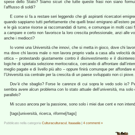
spese dello Stato? Siamo sicuri che tutte queste frasi non siano formule 
l’afflusso di soldi?
E come si fa a restare seri leggendo che gli aspiranti ricercatori emigre
quando sappiamo tutti perfettamente che quelli bravi emigrano all’estero 
e le già scarse risorse ai raccomandati di turno, e comunque in molti casi fi
a campare e certo non favorisce la loro crescita professionale, anzi alle v
anche i mediocri?
Io vorrei una Università che innovi, che si metta in gioco, dove chi lavo
ma dove chi lavora male o non lavora proprio vada a casa alla velocità de
ottica – protestando giustamente contro il disinvestimento e il disint
logiche di spietata selezione meritocratica, cercando di affrontare dall’inte
meglio pagate e di livello più alto – oppure finirà comunque per affondare 
l’Università sia centrale per la crescita di un paese sviluppato non ci piove.
Dov’è che sbaglio? Forse le carenze di cui sopra le vedo solo io? Pe
sembra avere alcun problema con lo stato attuale dell’università, ma solo
parallelo?
Mi scuso ancora per la passione, sono solo i miei due cent e non intend
[tags]università, ricerca, riforme[/tags]
Pubblicato nella categoria
Culturaculturacul
,
Itaaaalia
|
4 commenti »