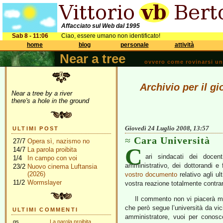
Affacciato sul Web dal 1995
Sab 8 - 11:06
Ciao, essere umano non identificato!
home
blog
personale
attività
Near a tree
ovvero come rovinarsi una 
Archivio per il g
Near a tree by a river
there's a hole in the ground
Giovedì 24 Luglio 2008, 13:57
ULTIMI POST
Cara Università
27/7
Opera sì, nazismo no
C
14/7
La parola proibita
ari sindacati dei docent
1/4
In campo con voi
amministrativo, dei dottorandi e
23/2
Nuovo cinema Luftansia
(2026)
vostro documento
relativo agli ul
11/2
Wormslayer
vostra reazione totalmente contrar
Il commento non vi piacerà mo
che però segue l’università da vi
ULTIMI COMMENTI
amministratore, vuoi per conosc
gs
La parola proibita