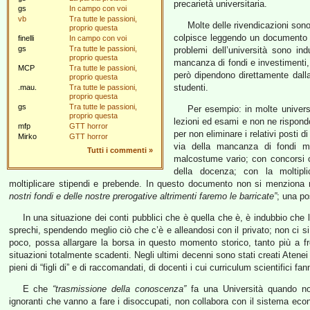
precarietà universitaria.
gs
In campo con voi
vb
Tra tutte le passioni,
Molte delle rivendicazioni son
proprio questa
colpisce leggendo un documento c
finelli
In campo con voi
gs
Tra tutte le passioni,
problemi dell’università sono ind
proprio questa
mancanza di fondi e investimenti, a
MCP
Tra tutte le passioni,
però dipendono direttamente dall
proprio questa
studenti.
.mau.
Tra tutte le passioni,
proprio questa
gs
Tra tutte le passioni,
Per esempio: in molte univers
proprio questa
lezioni ed esami e non ne rispond
mfp
GTT horror
per non eliminare i relativi posti 
Mirko
GTT horror
via della mancanza di fondi ma 
Tutti i commenti
»
malcostume vario; con concorsi che
della docenza; con la moltipli
moltiplicare stipendi e prebende. In questo documento non si menziona n
nostri fondi e delle nostre prerogative altrimenti faremo le barricate”
; una po
In una situazione dei conti pubblici che è quella che è, è indubbio che l
sprechi, spendendo meglio ciò che c’è e alleandosi con il privato; non ci si
poco, possa allargare la borsa in questo momento storico, tanto più a fr
situazioni totalmente scadenti. Negli ultimi decenni sono stati creati Atenei i
pieni di “figli di” e di raccomandati, di docenti i cui curriculum scientifici fan
E che
“trasmissione della conoscenza”
fa una Università quando non 
ignoranti che vanno a fare i disoccupati, non collabora con il sistema ec