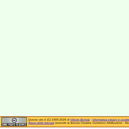
Questo sito è (C) 1995-2026 di
Vittorio Bertola
-
Informativa privacy e cooki
Alcuni diritti riservati
secondo la licenza Creative Commons Attribuzione - No