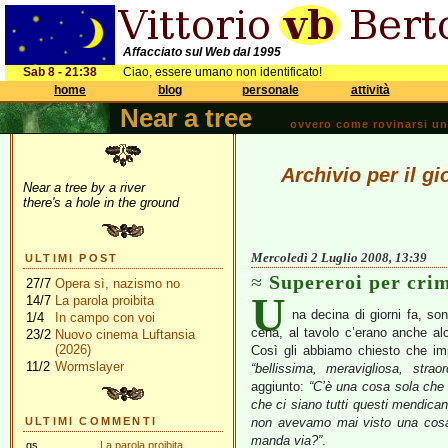
Affacciato sul Web dal 1995
Sab 8 - 21:38
Ciao, essere umano non identificato!
home
blog
personale
attività
Near a tree
ovvero come rovinarsi una 
Archivio per il g
Near a tree by a river
there's a hole in the ground
Mercoledì 2 Luglio 2008, 13:39
ULTIMI POST
Supereroi per crim
27/7
Opera sì, nazismo no
U
14/7
La parola proibita
na decina di giorni fa, so
1/4
In campo con voi
cena, al tavolo c’erano anche al
23/2
Nuovo cinema Luftansia
(2026)
Così gli abbiamo chiesto che imp
11/2
Wormslayer
“bellissima, meravigliosa, straor
aggiunto:
“C’è una cosa sola che
che ci siano tutti questi mendicant
ULTIMI COMMENTI
non avevamo mai visto una cosa 
manda via?”
.
gs
La parola proibita