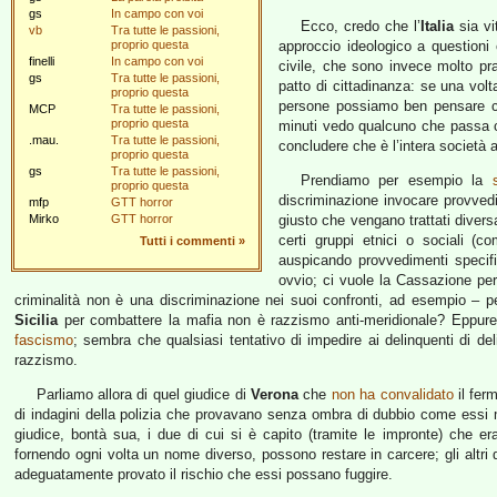
gs
In campo con voi
Ecco, credo che l’
Italia
sia vi
vb
Tra tutte le passioni,
proprio questa
approccio ideologico a questioni 
finelli
In campo con voi
civile, che sono invece molto pr
gs
Tra tutte le passioni,
patto di cittadinanza: se una vo
proprio questa
persone possiamo ben pensare ch
MCP
Tra tutte le passioni,
proprio questa
minuti vedo qualcuno che passa c
.mau.
Tra tutte le passioni,
concludere che è l’intera società
proprio questa
gs
Tra tutte le passioni,
Prendiamo per esempio la
proprio questa
discriminazione invocare provvedi
mfp
GTT horror
Mirko
GTT horror
giusto che vengano trattati divers
certi gruppi etnici o sociali (c
Tutti i commenti
»
auspicando provvedimenti specif
ovvio; ci vuole la Cassazione per
criminalità non è una discriminazione nei suoi confronti, ad esempio – 
Sicilia
per combattere la mafia non è razzismo anti-meridionale? Eppure c
fascismo
; sembra che qualsiasi tentativo di impedire ai delinquenti di d
razzismo.
Parliamo allora di quel giudice di
Verona
che
non ha convalidato
il fer
di indagini della polizia che provavano senza ombra di dubbio come essi 
giudice, bontà sua, i due di cui si è capito (tramite le impronte) che era
fornendo ogni volta un nome diverso, possono restare in carcere; gli altr
adeguatamente provato il rischio che essi possano fuggire.