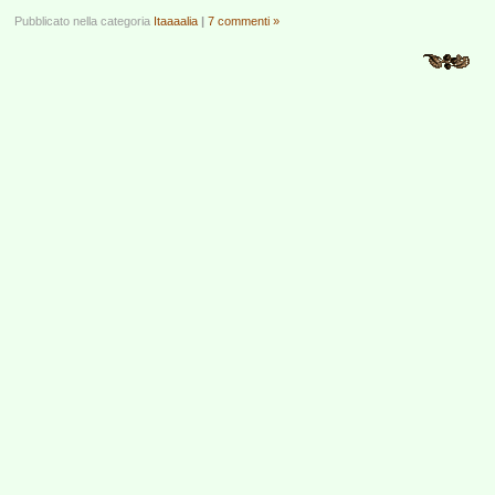
Pubblicato nella categoria
Itaaaalia
|
7 commenti »