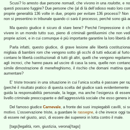
Scusi? Io arresto due persone
nomadi
, che vivono in una
roulotte
, e no
questi possano fuggire? Due persone che (al di là dell’odioso reato loro co
proprie generalità 136 volte in due, proprio per evitare 136 processi? Non 
non si presentino in tribunale quando ci sarà il processo, perché sono già an
Ma questo giudice è sicuro di stare bene? Perché l’impressione è che
vivere in un mondo tutto suo, pieno di criminali gentiluomini che non vedon
proprie azioni, e in cui comunque è più importante garantire la loro libertà di
Parla infatti, questo giudice, di grave lesione alle libertà costituzion
migliaia di bambini rom che vengono sotto gli occhi di tutti educati al furto
contano le libertà costituzionali di tutti gli altri, quelli che vengono regol
agli incroci, che hanno paura ad uscire di casa la sera, quelle non conta
simile dimostrazione di menefreghismo, il rischio che domani mattina qu
aumentare?
E’ triste trovarsi in una situazione in cui l’unica scelta è passare per r
(perché il risultato pratico di questa scelta del giudice sarà evidentemente
guida la responsabilità personale, la legge, ma anche l’esigenza di essere c
livello criminale preoccupante e dell’aggressività sociale che esso genera i
Del famoso giudice
Carnevale
, a fronte dei suoi inspiegabili cavilli, 
motivo. L’osservazione triste, a guardare le
rassegne
, è che invece oggi ta
di essere nel giusto, anzi, di essere dei supereroi in lotta contro il male.
[tags]legalità, rom, giustizia, verona[/tags]