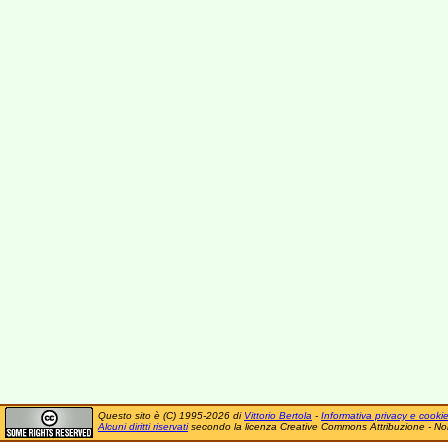
Questo sito è (C) 1995-2026 di
Vittorio Bertola
-
Informativa privacy e cooki
Alcuni diritti riservati
secondo la licenza Creative Commons Attribuzione - No