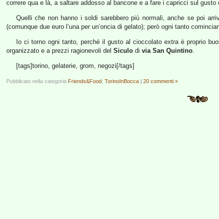
correre qua e là, a saltare addosso al bancone e a fare i capricci sul gusto 
Quelli che non hanno i soldi sarebbero più normali, anche se poi arr
(comunque due euro l’una per un’oncia di gelato); però ogni tanto cominciano 
Io ci torno ogni tanto, perché il gusto al cioccolato extra è proprio buo
organizzato e a prezzi ragionevoli del
Siculo
di
via San Quintino
.
[tags]torino, gelaterie, grom, negozi[/tags]
Pubblicato nella categoria
Friends&Food
,
TorinoInBocca
|
20 commenti »