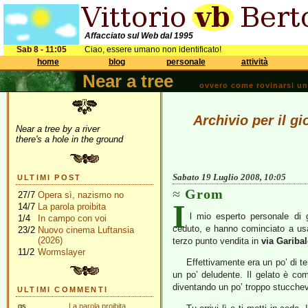
Affacciato sul Web dal 1995
Sab 8 - 11:05
Ciao, essere umano non identificato!
home
blog
personale
attività
Near a tree
ovvero come rovinarsi una 
Archivio per il g
Near a tree by a river
there's a hole in the ground
Sabato 19 Luglio 2008, 10:05
ULTIMI POST
Grom
27/7
Opera sì, nazismo no
I
14/7
La parola proibita
l mio esperto personale di
1/4
In campo con voi
ceduto, e hanno cominciato a usa
23/2
Nuovo cinema Luftansia
(2026)
terzo punto vendita in
via Garibal
11/2
Wormslayer
Effettivamente era un po’ di t
un po’ deludente. Il gelato è co
diventando un po’ troppo stucchev
ULTIMI COMMENTI
gs
La parola proibita