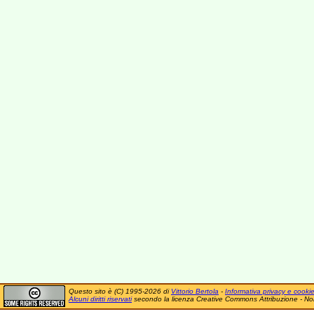
Questo sito è (C) 1995-2026 di
Vittorio Bertola
-
Informativa privacy e cooki
Alcuni diritti riservati
secondo la licenza Creative Commons Attribuzione - No