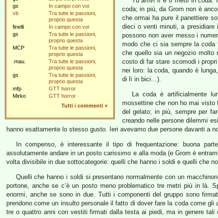
Tu arrivi lì e ti metti in coda
gs
In campo con voi
coda; in più, da Grom non è ancora
vb
Tra tutte le passioni,
che ormai ha pure il panettiere sot
proprio questa
dieci o venti minuti, a presidiare
finelli
In campo con voi
gs
Tra tutte le passioni,
possono non aver messo i numerini:
proprio questa
modo che ci sia sempre la coda fu
MCP
Tra tutte le passioni,
che quello sia un negozio molto r
proprio questa
costo di far stare scomodi i propri
.mau.
Tra tutte le passioni,
proprio questa
nei loro: la coda, quando è lunga
gs
Tra tutte le passioni,
di lì in bici…).
proprio questa
mfp
GTT horror
La coda è artificialmente lun
Mirko
GTT horror
mossettine che non ho mai visto fa
Tutti i commenti
»
del gelato; in più, sempre per far
creando nelle persone dilemmi esis
hanno esattamente lo stesso gusto. Ieri avevamo due persone davanti a n
In compenso, è interessante il tipo di frequentazione: buona parte 
assolutamente andare in un posto carissimo e alla moda (e Grom è entrambe
volta divisibile in due sottocategorie: quelli che hanno i soldi e quelli che n
Quelli che hanno i soldi si presentano normalmente con un macchinone
portone, anche se c’è un posto meno problematico tre metri più in là.
enormi, anche se sono in due. Tutti i componenti del gruppo sono firma
prendono come un insulto personale il fatto di dover fare la coda come gli al
tre o quattro anni con vestiti firmati dalla testa ai piedi, ma in genere ta