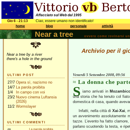
Affacciato sul Web dal 1995
Gio 6 - 21:13
Ciao, essere umano non identificato!
home
blog
personale
attività
Near a tree
ovvero come rovinarsi una 
Archivio per il g
Near a tree by a river
there's a hole in the ground
Venerdì 5 Settembre 2008, 09:56
ULTIMI POST
La donna che parto
27/7
Opera sì, nazismo no
S
14/7
La parola proibita
iamo arrivati in
Mozambic
1/4
In campo con voi
una storia che ha tenuto col fiat
23/2
Nuovo cinema Luftansia
(2026)
domestica di casa, quando avevamo
11/2
Wormslayer
Infatti, nella città di
Xai-Xai
, 
un avvenimento assolutamente mag
tazze. L’evento ha fatto clamore, 
ULTIMI COMMENTI
parlano scuotendo la testa, e rip
gs
La parola proibita