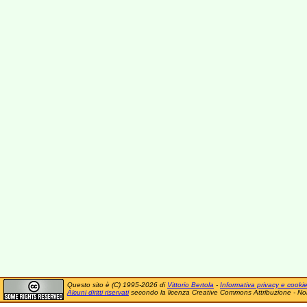
Questo sito è (C) 1995-2026 di
Vittorio Bertola
-
Informativa privacy e cooki
Alcuni diritti riservati
secondo la licenza Creative Commons Attribuzione - No