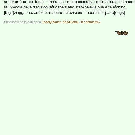
se forse è un po’ triste – ma anche molto indicativo delle attitudini umane 
far breccia nelle tradizioni africane siano state televisione e telefonino.
[tags]viaggi, mozambico, maputo, televisione, modernità, parto[/tags]
Pubblicato nella categoria
LonelyPlanet
,
NewGlobal
|
8 commenti »