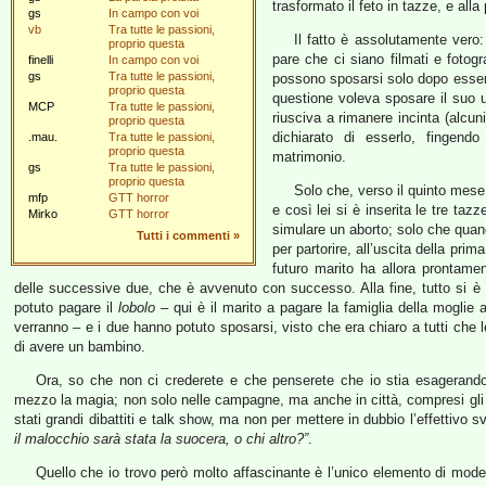
trasformato il feto in tazze, e al
gs
In campo con voi
vb
Tra tutte le passioni,
Il fatto è assolutamente vero:
proprio questa
pare che ci siano filmati e fotogra
finelli
In campo con voi
gs
Tra tutte le passioni,
possono sposarsi solo dopo essere 
proprio questa
questione voleva sposare il suo u
MCP
Tra tutte le passioni,
riusciva a rimanere incinta (alcun
proprio questa
dichiarato di esserlo, fingend
.mau.
Tra tutte le passioni,
proprio questa
matrimonio.
gs
Tra tutte le passioni,
proprio questa
Solo che, verso il quinto mese
mfp
GTT horror
e così lei si è inserita le tre taz
Mirko
GTT horror
simulare un aborto; solo che quan
Tutti i commenti
»
per partorire, all’uscita della prim
futuro marito ha allora prontame
delle successive due, che è avvenuto con successo. Alla fine, tutto si è co
potuto pagare il
lobolo
– qui è il marito a pagare la famiglia della moglie a
verranno – e i due hanno potuto sposarsi, visto che era chiaro a tutti che l
di avere un bambino.
Ora, so che non ci crederete e che penserete che io stia esagerando,
mezzo la magia; non solo nelle campagne, ma anche in città, compresi gli imp
stati grandi dibattiti e talk show, ma non per mettere in dubbio l’effettivo 
il malocchio sarà stata la suocera, o chi altro?”
.
Quello che io trovo però molto affascinante è l’unico elemento di moderni