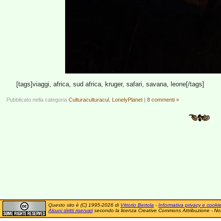
[tags]viaggi, africa, sud africa, kruger, safari, savana, leone[/tags]
Pubblicato nella categoria
Culturaculturacul
,
LonelyPlanet
|
8 commenti »
Questo sito è (C) 1995-2026 di
Vittorio Bertola
-
Informativa privacy e cooki
Alcuni diritti riservati
secondo la licenza Creative Commons Attribuzione - No