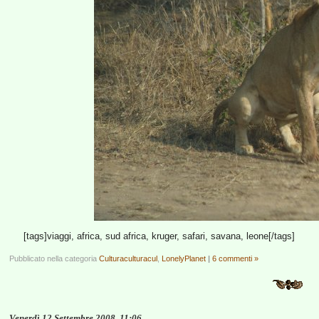
[tags]viaggi, africa, sud africa, kruger, safari, savana, leone[/tags]
Pubblicato nella categoria
Culturaculturacul
,
LonelyPlanet
|
6 commenti »
Venerdì 12 Settembre 2008, 11:06