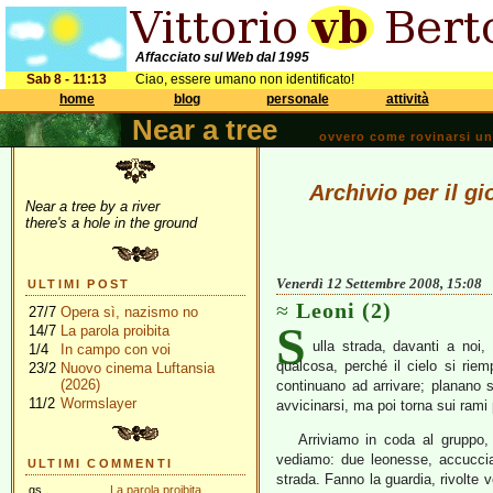
Affacciato sul Web dal 1995
Sab 8 - 11:13
Ciao, essere umano non identificato!
home
blog
personale
attività
Near a tree
ovvero come rovinarsi una 
Archivio per il g
Near a tree by a river
there's a hole in the ground
Venerdì 12 Settembre 2008, 15:08
ULTIMI POST
Leoni (2)
27/7
Opera sì, nazismo no
S
14/7
La parola proibita
ulla strada, davanti a no
1/4
In campo con voi
qualcosa, perché il cielo si riem
23/2
Nuovo cinema Luftansia
(2026)
continuano ad arrivare; planano s
11/2
Wormslayer
avvicinarsi, ma poi torna sui rami p
Arriviamo in coda al gruppo,
vediamo: due leonesse, accucciat
ULTIMI COMMENTI
strada. Fanno la guardia, rivolte v
gs
La parola proibita