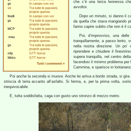
che c’è una terza leonessa ch
gs
In campo con voi
avvoltoi.
vb
Tra tutte le passioni,
proprio questa
Dopo un minuto, si danno il c
finelli
In campo con voi
gs
Tra tutte le passioni,
da quella che stava mangiando pri
proprio questa
fanno capire subito che non è il c
MCP
Tra tutte le passioni,
proprio questa
Poi, d’improvviso, una dell
.mau.
Tra tutte le passioni,
tranquillamente, a passo lento, ve
proprio questa
gs
Tra tutte le passioni,
nella nostra direzione. Un po’ 
proprio questa
riprendere e chiudere il finestr
mfp
GTT horror
supera tranquilla, nel centro del
Mirko
GTT horror
facendosi il minimo problema per l
Tutti i commenti
»
Cammina, e sparisce in lontananza 
Poi anche la seconda si muove. Anche lei arriva a bordo strada, si gira ne
striscia di terra accanto all’asfalto. Si ferma, e, per la prima volta, sor
inequivocabile.
E, tutta soddisfatta, caga con gusto uno stronzo di mezzo metro.