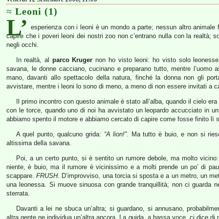
Leoni (1)
L’
esperienza con i leoni è un mondo a parte; nessun altro animale f
capire che i poveri leoni dei nostri zoo non c’entrano nulla con la realtà; s
negli occhi.
In realtà, al
parco Kruger
non ho visto leoni: ho visto solo leonesse.
savana, le donne cacciano, cucinano e preparano tutto, mentre l’uomo asp
mano, davanti allo spettacolo della natura, finché la donna non gli por
avvistare, mentre i leoni lo sono di meno, a meno di non essere invitati a ca
Il primo incontro con questo animale è stato all’alba, quando il cielo 
con le torce, quando uno di noi ha avvistato un leopardo accucciato in un
abbiamo spento il motore e abbiamo cercato di capire come fosse finito lì 
A quel punto, qualcuno grida:
“A lion!”
. Ma tutto è buio, e non si riesc
altissima della savana.
Poi, a un certo punto, si è sentito un rumore debole, ma molto vicino
niente, è buio, ma il rumore è vicinissimo e a molti prende un po’ di paur
scappare.
FRUSH
. D’improvviso, una torcia si sposta e a un metro, un met
una leonessa. Si muove sinuosa con grande tranquillità; non ci guarda 
sterrata.
Davanti a lei ne sbuca un’altra; si guardano, si annusano, probabilme
altra gente ne individua un’altra ancora. La guida, a bassa voce, ci dice di 