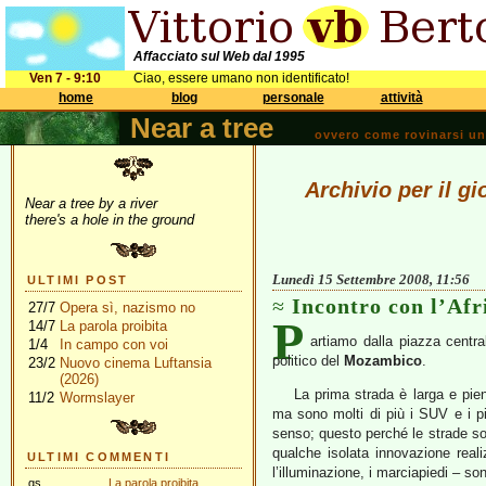
Affacciato sul Web dal 1995
Ven 7 - 9:10
Ciao, essere umano non identificato!
home
blog
personale
attività
Near a tree
ovvero come rovinarsi una 
Archivio per il g
Near a tree by a river
there's a hole in the ground
Lunedì 15 Settembre 2008, 11:56
ULTIMI POST
Incontro con l’Afr
27/7
Opera sì, nazismo no
P
14/7
La parola proibita
artiamo dalla piazza centr
1/4
In campo con voi
politico del
Mozambico
.
23/2
Nuovo cinema Luftansia
(2026)
La prima strada è larga e pie
11/2
Wormslayer
ma sono molti di più i SUV e i p
senso; questo perché le strade so
qualche isolata innovazione realizz
ULTIMI COMMENTI
l’illuminazione, i marciapiedi – so
gs
La parola proibita