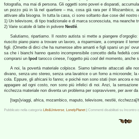
fotografia, ma mai di persona. Gli oggetti sono poveri e disparati, accumula
un pozzo più in là nel quartiere – ma, cosa già rara per il Mozambico, arr
attivare alla bisogna. In tutta la casa, ci sono soltanto due cose del nostr
1) Un televisore, di tipo tradizionale e di marca sconosciuta, ma neanche t
2) Varie scatole di latte in polvere
Nestlé
.
Salutiamo, ripartiamo. Il nostro autista si mette a piangere d’orgogli
riuscito piano piano a trovare un lavoro, a risparmiare, a comprare il terre
figli. (Omette di dirci che ha numerose altre amanti e figli sparsi un po’ o
sa che i bianchi hanno questo incomprensibile concetto della fedeltà coniu
comprarsi un
Ipod
tarocco cinese, l’oggetto più
cool
del momento, anche se 
A noi, la povertà materiale colpisce. Siamo talmente attaccati alle n
divano, senza uno stereo, senza una lavatrice o un forno a microonde; la 
cola. Eppure, gli africani lo fanno; e poiché non sono stati (non ancora e n
appagare ad ogni costo, non sono più infelici di noi. Anzi, la sensazion
ricchezza materiale non diventa un problema per sopravvivere, per aver da 
[tags]viaggi, africa, mozambico, maputo, televisore, nestlé, ricchezza[/
Pubblicato nella categoria
Life&Universe
,
LonelyPlanet
|
Commenti disabilitati
su Incontro c