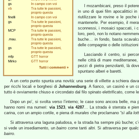
gs
In campo con voi
I mozambicani, preso il potere,
vb
Tra tutte le passioni,
in uno di quei film apocalittici i
proprio questa
riutilizzare le rovine e le poche
finelli
In campo con voi
gs
Tra tutte le passioni,
mantenerle. Per esempio, il meravi
proprio questa
sconnessi, i mosaici spaccati, i ca
MCP
Tra tutte le passioni,
loro, però, non lo notano nemmen
proprio questa
buche… in fondo, basta scavalcar
.mau.
Tra tutte le passioni,
proprio questa
delle compagnie o delle istituzion
gs
Tra tutte le passioni,
proprio questa
Lasciando il centro, si perc
mfp
GTT horror
nelle città di mare mediterranee,
Mirko
GTT horror
pezzi di pietra penzolanti, là dov
Tutti i commenti
»
spuntano alberi e baretti.
A un certo punto spunta una novità: una serie di villette a schiera dav
per ricchi locali e borghesi di
Johannesburg
. A fianco, un casinò e un co
tutto è ovviamente chiuso e circondato dal filo spinato elettrificato, come le 
Dopo un po’, si svolta verso l’interno; le case sono ancora belle, ma 
hanno nomi ma numeri:
via 1523
,
via 4287
… La strada è sterrata e pien
carina, con un ampio cortile, e piena di
murales
che proclamano
“sì alla lo
Si attraversa una laguna paludosa, e la strada ha sempre più buche; c
si vede un insediamento, un
bairro
come tanti altri. Si attraversa per qual
bairro
.