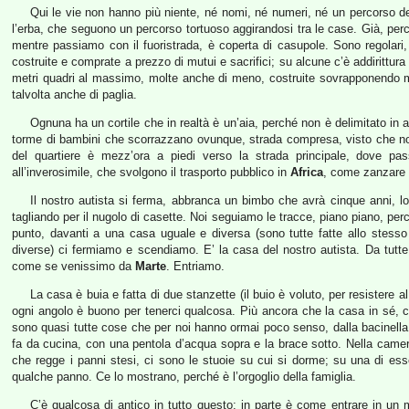
Qui le vie non hanno più niente, né nomi, né numeri, né un percorso def
l’erba, che seguono un percorso tortuoso aggirandosi tra le case. Già, perc
mentre passiamo con il fuoristrada, è coperta di casupole. Sono regolari
costruite e comprate a prezzo di mutui e sacrifici; su alcune c’è addirittura
metri quadri al massimo, molte anche di meno, costruite sovrapponendo ma
talvolta anche di paglia.
Ognuna ha un cortile che in realtà è un’aia, perché non è delimitato in
torme di bambini che scorrazzano ovunque, strada compresa, visto che non 
del quartiere è mezz’ora a piedi verso la strada principale, dove pa
all’inverosimile, che svolgono il trasporto pubblico in
Africa
, come zanzare i
Il nostro autista si ferma, abbranca un bimbo che avrà cinque anni, l
tagliando per il nugolo di casette. Noi seguiamo le tracce, piano piano, perc
punto, davanti a una casa uguale e diversa (sono tutte fatte allo stes
diverse) ci fermiamo e scendiamo. E’ la casa del nostro autista. Da tutte 
come se venissimo da
Marte
. Entriamo.
La casa è buia e fatta di due stanzette (il buio è voluto, per resistere al
ogni angolo è buono per tenerci qualcosa. Più ancora che la casa in sé, c
sono quasi tutte cose che per noi hanno ormai poco senso, dalla bacinella p
fa da cucina, con una pentola d’acqua sopra e la brace sotto. Nella camera d
che regge i panni stesi, ci sono le stuoie su cui si dorme; su una di es
qualche panno. Ce lo mostrano, perché è l’orgoglio della famiglia.
C’è qualcosa di antico in tutto questo; in parte è come entrare in un