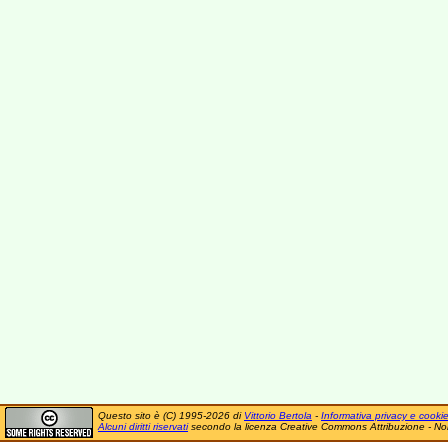
Questo sito è (C) 1995-2026 di
Vittorio Bertola
-
Informativa privacy e cooki
Alcuni diritti riservati
secondo la licenza Creative Commons Attribuzione - No