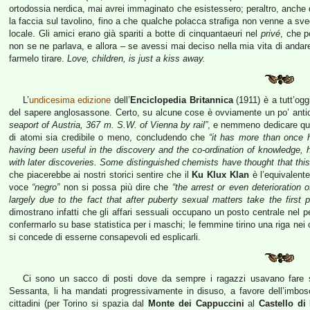
ortodossia nerdica, mai avrei immaginato che esistessero; peraltro, anche do
la faccia sul tavolino, fino a che qualche polacca strafiga non venne a sv
locale. Gli amici erano già spariti a botte di cinquantaeuri nel
privé
, che p
non se ne parlava, e allora – se avessi mai deciso nella mia vita di anda
farmelo tirare.
Love, children, is just a kiss away.
L’
undicesima edizione
dell’
Enciclopedia Britannica
(1911) è a tutt’ogg
del sapere anglosassone. Certo, su alcune cose è ovviamente un po’ antiqu
seaport of Austria, 367 m. S.W. of Vienna by rail”
, e nemmeno dedicare qual
di atomi sia credibile o meno, concludendo che
“it has more than once h
having been useful in the discovery and the co-ordination of knowledge
with later discoveries. Some distinguished chemists have thought that thi
che piacerebbe ai nostri storici sentire che il
Ku Klux Klan
è l’equivalent
voce
“negro”
non si possa più dire che
“the arrest or even deterioration
largely due to the fact that after puberty sexual matters take the first p
dimostrano infatti che gli affari sessuali occupano un posto centrale nel p
confermarlo su base statistica per i maschi; le femmine tirino una riga nei
si concede di esserne consapevoli ed esplicarli.
Ci sono un sacco di posti dove da sempre i ragazzi usavano fare sess
Sessanta, li ha mandati progressivamente in disuso, a favore dell’imbosca
cittadini (per Torino si spazia dal
Monte dei Cappuccini
al
Castello di 