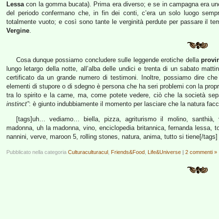
Lessa
con la gomma bucata). Prima era diverso; e se in campagna era uno 
del periodo confermano che, in fin dei conti, c’era un solo luogo sempr
totalmente vuoto; e così sono tante le verginità perdute per passare il tem
Vergine
.
Cosa dunque possiamo concludere sulle leggende erotiche della
provin
lungo letargo della notte, all’alba delle undici e trenta di un sabato mat
certificato da un grande numero di testimoni. Inoltre, possiamo dire ch
elementi di stupore o di sdegno è persona che ha seri problemi con la propr
tra lo spirito e la carne, ma, come potete vedere, ciò che la società sepa
instinct”
: è giunto indubbiamente il momento per lasciare che la natura facci
[tags]uh… vediamo… biella, pizza, agriturismo il molino, santhià, vi
madonna, uh la madonna, vino, enciclopedia britannica, fernanda lessa, tori
nannini, verve, maroon 5, rolling stones, natura, anima, tutto si tiene[/tags]
Pubblicato nella categoria
Culturaculturacul
,
Friends&Food
,
Life&Universe
|
2 commenti »