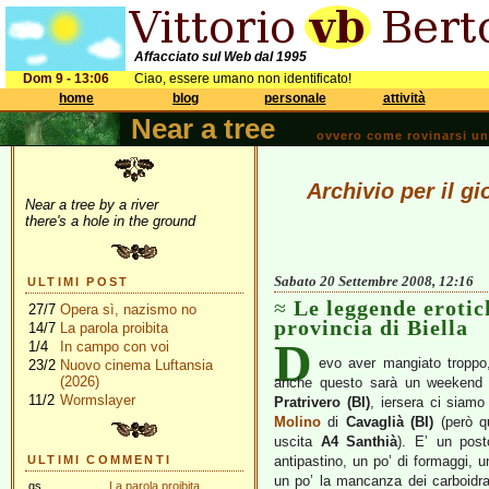
Affacciato sul Web dal 1995
Dom 9 - 13:06
Ciao, essere umano non identificato!
home
blog
personale
attività
Near a tree
ovvero come rovinarsi una 
Archivio per il g
Near a tree by a river
there's a hole in the ground
Sabato 20 Settembre 2008, 12:16
ULTIMI POST
Le leggende erotic
27/7
Opera sì, nazismo no
provincia di Biella
14/7
La parola proibita
D
1/4
In campo con voi
evo aver mangiato troppo,
23/2
Nuovo cinema Luftansia
(2026)
anche questo sarà un weekend m
11/2
Wormslayer
Pratrivero (BI)
, iersera ci siamo
Molino
di
Cavaglià (BI)
(però qu
uscita
A4 Santhià
). E’ un post
ULTIMI COMMENTI
antipastino, un po’ di formaggi, u
un po’ la mancanza dei carboidra
gs
La parola proibita