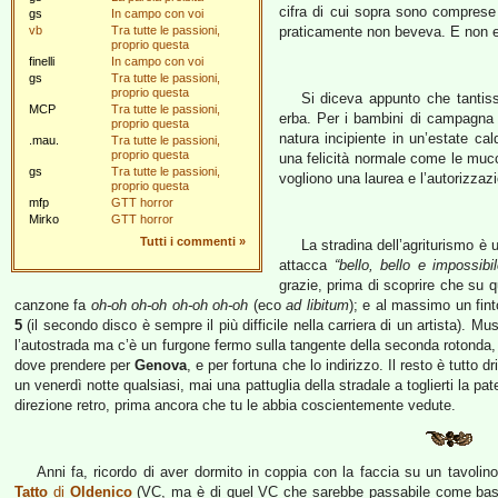
cifra di cui sopra sono comprese 
gs
In campo con voi
vb
Tra tutte le passioni,
praticamente non beveva. E non e
proprio questa
finelli
In campo con voi
gs
Tra tutte le passioni,
proprio questa
Si diceva appunto che tantiss
MCP
Tra tutte le passioni,
erba. Per i bambini di campagna c
proprio questa
natura incipiente in un’estate cal
.mau.
Tra tutte le passioni,
proprio questa
una felicità normale come le mucch
gs
Tra tutte le passioni,
vogliono una laurea e l’autorizzaz
proprio questa
mfp
GTT horror
Mirko
GTT horror
Tutti i commenti
»
La stradina dell’agriturismo è
attacca
“bello, bello e impossibi
grazie, prima di scoprire che su q
canzone fa
oh-oh oh-oh oh-oh oh-oh
(eco
ad libitum
); e al massimo un fin
5
(il secondo disco è sempre il più difficile nella carriera di un artista). 
l’autostrada ma c’è un furgone fermo sulla tangente della seconda rotonda, 
dove prendere per
Genova
, e per fortuna che lo indirizzo. Il resto è tutto d
un venerdì notte qualsiasi, mai una pattuglia della stradale a toglierti la pa
direzione retro, prima ancora che tu le abbia coscientemente vedute.
Anni fa, ricordo di aver dormito in coppia con la faccia su un tavoli
Tatto
di
Oldenico
(VC, ma è di quel VC che sarebbe passabile come basso 