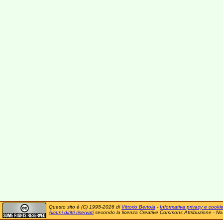
Questo sito è (C) 1995-2026 di
Vittorio Bertola
-
Informativa privacy e cooki
Alcuni diritti riservati
secondo la licenza Creative Commons Attribuzione - No