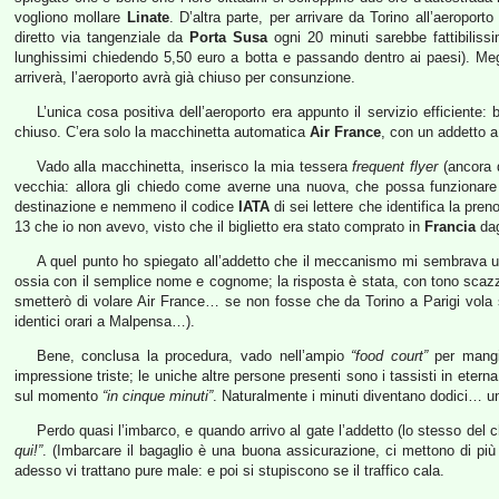
vogliono mollare
Linate
. D’altra parte, per arrivare da Torino all’aeropor
diretto via tangenziale da
Porta Susa
ogni 20 minuti sarebbe fattibiliss
lunghissimi chiedendo 5,50 euro a botta e passando dentro ai paesi). Megl
arriverà, l’aeroporto avrà già chiuso per consunzione.
L’unica cosa positiva dell’aeroporto era appunto il servizio efficiente
chiuso. C’era solo la macchinetta automatica
Air France
, con un addetto a
Vado alla macchinetta, inserisco la mia tessera
frequent flyer
(ancora 
vecchia: allora gli chiedo come averne una nuova, che possa funzionare
destinazione e nemmeno il codice
IATA
di sei lettere che identifica la pren
13 che io non avevo, visto che il biglietto era stato comprato in
Francia
dag
A quel punto ho spiegato all’addetto che il meccanismo mi sembrava u
ossia con il semplice nome e cognome; la risposta è stata, con tono scaz
smetterò di volare Air France… se non fosse che da Torino a Parigi vola s
identici orari a Malpensa…).
Bene, conclusa la procedura, vado nell’ampio
“food court”
per mangia
impressione triste; le uniche altre persone presenti sono i tassisti in eter
sul momento
“in cinque minuti”
. Naturalmente i minuti diventano dodici… un
Perdo quasi l’imbarco, e quando arrivo al gate l’addetto (lo stesso d
qui!”
. (Imbarcare il bagaglio è una buona assicurazione, ci mettono di più a
adesso vi trattano pure male: e poi si stupiscono se il traffico cala.