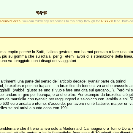
TorinoInBocca
. You can follow any responses to this entry through the
RSS 2.0
feed. Both co
ai capito perché la Satti, l’allora gestore, non ha mai pensato a fare una staz
va più su gomma che su rotaia, per gli eterni lavori di sistemazione della line
cuno va foraggiato con i disagi dei viaggiatori.
trimenti una parte del senso dell’articolo decade: ryanair parte da torino!
ool, bruxelles e persino trapani…. a bruxelles da torino ci va anche brussels air
ggia!!!! (vabbé, giusto se uno si vuole fare una gita sul gargano…). Però mi
puoi andare in giro per l’europa, o anche oltre. Per esempio da bruxelles c’è je
da marsiglia con ryanair, per raggiungerci a salonicco con jetairfly a soli 5
600 euro andata e ritorno. d’accordo, per lavoro non è fattibile, ma per un v
lles se poi arrivi a punta cana con 199!
 problema è che il treno arriva solo a Madonna di Campagna o a Torino Dora, ent
rincipali né alla metro, e ha le fantastiche frequenze di 30 minuti che diventa