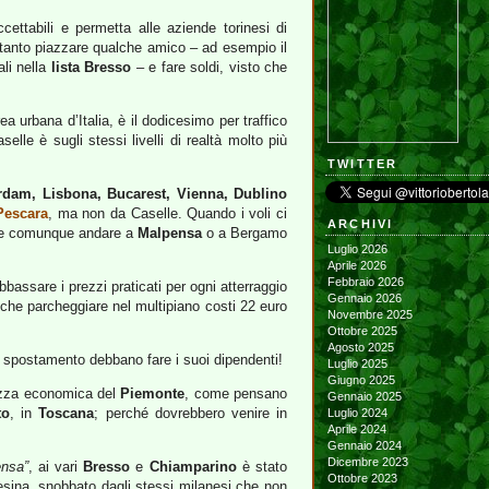
ccettabili e permetta alle aziende torinesi di
 soltanto piazzare qualche amico – ad esempio il
ali nella
lista Bresso
– e fare soldi, visto che
rea urbana d’Italia, è il dodicesimo per traffico
lle è sugli stessi livelli di realtà molto più
TWITTER
rdam, Lisbona, Bucarest, Vienna, Dublino
Pescara
, ma non da Caselle. Quando i voli ci
ARCHIVI
iene comunque andare a
Malpensa
o a Bergamo
Luglio 2026
Aprile 2026
Febbraio 2026
assare i prezzi praticati per ogni atterraggio
Gennaio 2026
sì che parcheggiare nel multipiano costi 22 euro
Novembre 2025
Ottobre 2025
Agosto 2025
i spostamento debbano fare i suoi dipendenti!
Luglio 2025
Giugno 2025
vezza economica del
Piemonte
, come pensano
Gennaio 2025
to
, in
Toscana
; perché dovrebbero venire in
Luglio 2024
Aprile 2024
Gennaio 2024
Dicembre 2023
ensa”
, ai vari
Bresso
e
Chiamparino
è stato
Ottobre 2023
aresina, snobbato dagli stessi milanesi che non