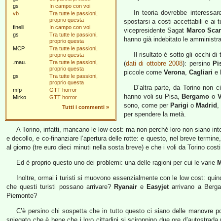
gs
In campo con voi
In teoria dovrebbe interessare
vb
Tra tutte le passioni,
proprio questa
spostarsi a costi accettabili e ai 
finelli
In campo con voi
vicepresidente Sagat
Marco Sca
gs
Tra tutte le passioni,
hanno già indebitato le amministr
proprio questa
MCP
Tra tutte le passioni,
Il risultato è sotto gli occhi d
proprio questa
.mau.
Tra tutte le passioni,
(
dati di ottobre 2008
): persino
Pi
proprio questa
piccole come
Verona
,
Cagliari
e
gs
Tra tutte le passioni,
proprio questa
D’altra parte, da Torino non c
mfp
GTT horror
hanno voli su Pisa,
Bergamo
o
V
Mirko
GTT horror
sono, come per
Parigi
o
Madrid
,
Tutti i commenti
»
per spendere la metà.
A Torino, infatti, mancano le low cost: ma non perché loro non siano int
e decollo, e co-finanziare l’apertura delle rotte: e questo, nel breve termine
al giorno (tre euro dieci minuti nella sosta breve) e che i voli da Torino costi
Ed è proprio questo uno dei problemi: una delle ragioni per cui le varie
M
Inoltre, ormai i turisti si muovono essenzialmente con le low cost: qu
che questi turisti possano arrivare?
Ryanair
e
Easyjet
arrivano a Berg
Piemonte?
C’è persino chi sospetta che in tutto questo ci siano delle manovre po
spiegato che è bene che i loro cittadini si sciroppino due ore d’autostrada 