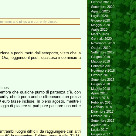
Ottobre 2020
Settembre 2020
Agosto 2020
Luglio 2020
Giugno 2020
mments and pings are currently closed.
Maggio 2020
Aprile 2020
Marzo 2020
Gennaio 2020
Novembre 2019
Ottobre 2019
Settembre 2019
ione a pochi metri dall’aeroporto, visto che la
Giugno 2019
a. Ora, leggendo il post, qualcosa incomincio a
Maggio 2019
Febbraio 2019
Novembre 2018
Ottobre 2018
Settembre 2018
Giugno 2018
lines.
Maggio 2018
 sembra che qualche punto di partenza c’è. con
Aprile 2018
tairfly che ti porta anche oltreoeano con prezzi
Marzo 2018
9 euro tasse incluse. In pieno agosto, mentre i
Febbraio 2018
iaggio di piacere si può pure passare una notte
Gennaio 2018
Dicembre 2017
Ottobre 2017
Settembre 2017
Agosto 2017
Luglio 2017
rambi luoghi difficili da raggiungere con altri
Giugno 2017
no 60 la domenica; l’ultimo treno è alle 21:15.