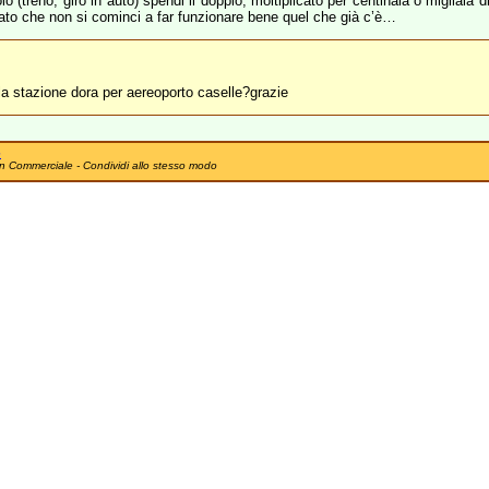
lo (treno, giro in auto) spendi il doppio, moltiplicato per centinaia o migliaia di
cato che non si cominci a far funzionare bene quel che già c’è…
la stazione dora per aereoporto caselle?grazie
e
n Commerciale - Condividi allo stesso modo