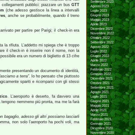
Settembre 2023
dei collegamenti pubblici: piazzare un bus
GTT
Agosto 2023
em
(che adesso gestisce la linea a intervalli
Luglio 2023
res
, anche se probabilmente, quando il treno
Giugno 2023
Maggio 2023
Aprile 2023
Dicembre 2022
rivato per partire per Parigi; il check-in era
Novembre 2022
Ottobre 2022
Settembre 2022
 la rifiuta. L’addetto mi spiega che è troppo
Agosto 2022
re il check-in è inserire non il nome, non la
Luglio 2022
ossibile era un numero di biglietto di 13 cifre
Giugno 2022
Aprile 2022
Marzo 2022
Febbraio 2022
emente presentando un documento di identità,
Gennaio 2022
lasciamo a terra”
. Io ho pensato che piuttosto
Dicembre 2021
icamente spariti e ricomparsi con gli stessi
Ottobre 2021
Settembre 2021
Agosto 2021
zico
. L’aeroporto è deserto, fa davvero una
Luglio 2021
Giugno 2021
on la tengono nemmeno più pronta, ma me la farà
Maggio 2021
Aprile 2021
Marzo 2021
n bagaglio, adesso gli altri possiamo lasciarli
Febbraio 2021
nsomma, non solo l’aeroporto ha pochi voli, ma
Gennaio 2021
Dicembre 2020
Novembre 2020