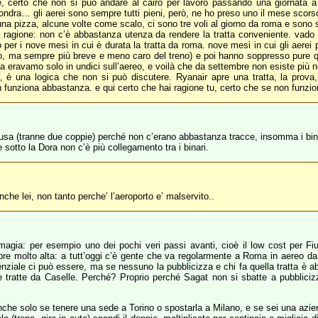
re, certo che non si può andare al cairo per lavoro passando una giornata
 londra… gli aerei sono sempre tutti pieni, però, ne ho preso uno il mese scors
una pizza, alcune volte come scalo, ci sono tre voli al giorno da roma e sono str
a ragione: non c’è abbastanza utenza da rendere la tratta conveniente. vado
solo per i nove mesi in cui è durata la tratta da roma. nove mesi in cui gli aere
gico, ma sempre più breve e meno caro del treno) e poi hanno soppresso pure 
volta eravamo solo in undici sull’aereo, e voilà che da settembre non esiste pi
 è una logica che non si può discutere. Ryanair apre una tratta, la prova,
on funziona abbastanza. e qui certo che hai ragione tu, certo che se non funzi
 Susa (tranne due coppie) perché non c’erano abbastanza tracce, insomma i bin
 sotto la Dora non c’è più collegamento tra i binari.
che lei, non tanto perche’ l’aeroporto e’ malservito..
 magia: per esempio uno dei pochi veri passi avanti, cioè il low cost per 
re molto alta: a tutt’oggi c’è gente che va regolarmente a Roma in aereo da
ale ci può essere, ma se nessuno la pubblicizza e chi fa quella tratta è abit
 tratte da Caselle. Perché? Proprio perché Sagat non si sbatte a pubblicizza
nche solo se tenere una sede a Torino o spostarla a Milano, e se sei una azi