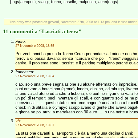
[tags]aeroporti, viaggi, torino, caselle, malpensa, aerei[/tags]
This entry was posted on giovedì, Novembre 27th, 2008 at 1:13 pm, and is filed under
11 commenti a “Lasciati a terra”
Piero
:
27 Novembre 2008, 18:55
Per venti anni ho preso la Torino-Ceres per andare a Torino e non ho m
ferrovia ci passa davanti; senza ricordare che poi il “treno” viaggia
capire. Il problema sono i tassisti e il parking multipiano perché qual
francesca
:
27 Novembre 2008, 19:04
ciao, solo una breve segnalazione su alcune affermazioni imprecise, al
puoi arrivare a barcellona (girona), londra, dublino, edimburgo, liverp
airone va ad atene ed anche a lisbona, c’è perfino myair che va a fo
un po’ di tempo ti puoi inventare gli scali, e con quattro soldi te ne 
eccezionali…… quest’estate il mio compagno è andato fino a bruxelles 
check in di alitalia e olympyc scoppiavano di gente che aveva pagato 
a girona se poi arrivi a marrakesh con 30 euro….. o una notte a bruxe
vb
:
27 Novembre 2008, 19:07
La stazione davanti all’aeroporto c’è da almeno una decina d’anni; il
mezzi pubblici; non arriva né in centro né ad alcuna delle stazioni p