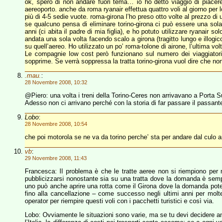
ok, spero di non andare fuori tema… io ho detto viaggio di piace
aereoporto. anche da roma ryanair effettua quattro voli al giorno per
più di 4-5 sedie vuote. roma-girona l’ho preso otto volte al prezzo di 
se qualcuno pensa di eliminare torino-girona ci può essere una sol
anni (ci abita il padre di mia figlia), e ho potuto utilizzare ryanair 
andata una sola volta facendo scalo a girona (tragitto lungo e illo
su quell’aereo. Ho utilizzato un po’ roma-tolone di airone, l’ultima 
Le compagnie low cost però funzionano sul numero dei viaggiatori,
sopprime. Se verrà soppressa la tratta torino-girona vuol dire che n
.mau.
:
28 Novembre 2008, 10:32
@Piero: una volta i treni della Torino-Ceres non arrivavano a Porta
Adesso non ci arrivano perché con la storia di far passare il passante
Lobo
:
28 Novembre 2008, 10:54
che poi motorola se ne va da torino perche’ sta per andare dal culo an
vb
:
29 Novembre 2008, 11:43
Francesca: Il problema è che le tratte aeree non si riempiono per
pubblicizzarsi nonostante sia su una tratta dove la domanda è semp
uno può anche aprire una rotta come il Girona dove la domanda potenzi
fino alla cancellazione – come successo negli ultimi anni per molte
operator per riempire questi voli con i pacchetti turistici e così via.
Lobo: Ovviamente le situazioni sono varie, ma se tu devi decidere a