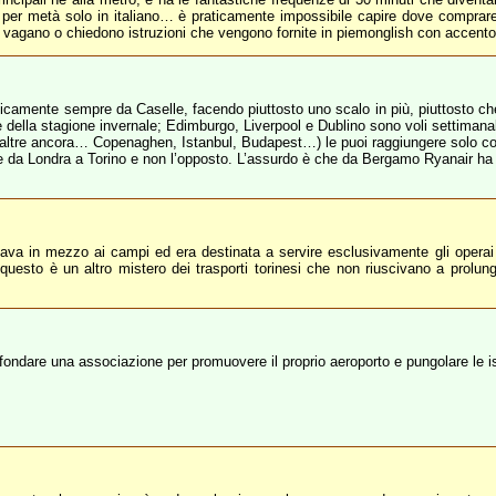
 e per metà solo in italiano… è praticamente impossibile capire dove comprar
 che vagano o chiedono istruzioni che vengono fornite in piemonglish con acc
praticamente sempre da Caselle, facendo piuttosto uno scalo in più, piuttost
ne della stagione invernale; Edimburgo, Liverpool e Dublino sono voli settimanal
 e altre ancora… Copenaghen, Istanbul, Budapest…) le puoi raggiungere solo con 
ne da Londra a Torino e non l’opposto. L’assurdo è che da Bergamo Ryanair ha qu
vava in mezzo ai campi ed era destinata a servire esclusivamente gli operai d
 questo è un altro mistero dei trasporti torinesi che non riuscivano a prolu
 fondare una associazione per promuovere il proprio aeroporto e pungolare le i