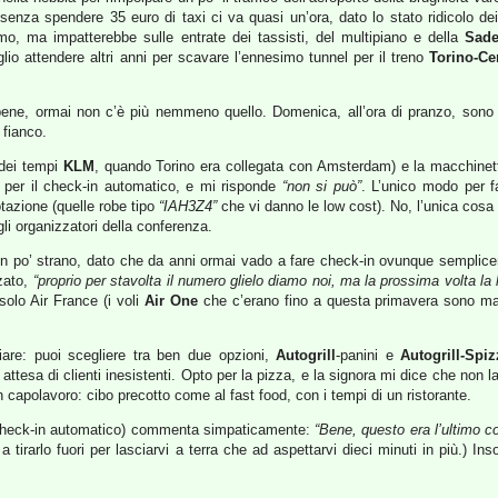
to senza spendere 35 euro di taxi ci va quasi un’ora, dato lo stato ridicolo 
imo, ma impatterebbe sulle entrate dei tassisti, del multipiano e della
Sad
io attendere altri anni per scavare l’ennesimo tunnel per il treno
Torino-Ce
: bene, ormai non c’è più nemmeno quello. Domenica, all’ora di pranzo, sono ar
 fianco.
dei tempi
KLM
, quando Torino era collegata con Amsterdam) e la macchinetta
 per il check-in automatico, e mi risponde
“non si può”
. L’unico modo per fa
otazione (quelle robe tipo
“IAH3Z4”
che vi danno le low cost). No, l’unica cosa p
li organizzatori della conferenza.
n po’ strano, dato che da anni ormai vado a fare check-in ovunque semplic
zato,
“proprio per stavolta il numero glielo diamo noi, ma la prossima volta la 
olo Air France (i voli
Air One
che c’erano fino a questa primavera sono mag
re: puoi scegliere tra ben due opzioni,
Autogrill
-panini e
Autogrill-Spiz
na attesa di clienti inesistenti. Opto per la pizza, e la signora mi dice che n
 capolavoro: cibo precotto come al fast food, con i tempi di un ristorante.
el check-in automatico) commenta simpaticamente:
“Bene, questo era l’ultimo co
 tirarlo fuori per lasciarvi a terra che ad aspettarvi dieci minuti in più.) I