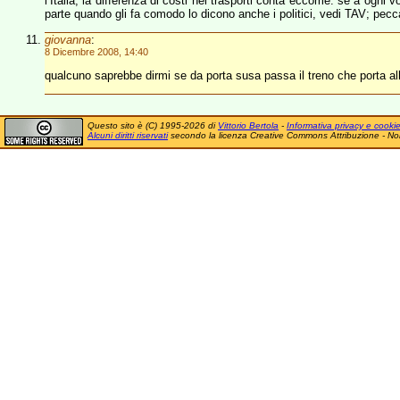
l’Italia, la differenza di costi nei trasporti conta eccome: se a ogni vo
parte quando gli fa comodo lo dicono anche i politici, vedi TAV; pec
giovanna
:
8 Dicembre 2008, 14:40
qualcuno saprebbe dirmi se da porta susa passa il treno che porta al
Questo sito è (C) 1995-2026 di
Vittorio Bertola
-
Informativa privacy e cooki
Alcuni diritti riservati
secondo la licenza Creative Commons Attribuzione - No