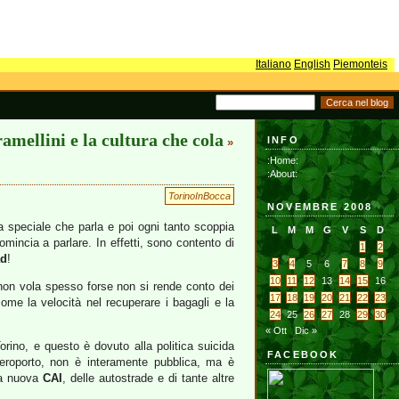
Italiano
English
Piemonteis
amellini e la cultura che cola
INFO
»
:Home:
:About:
TorinoInBocca
NOVEMBRE 2008
ta speciale che parla e poi ogni tanto scoppia
L
M
M
G
V
S
D
omincia a parlare. In effetti, sono contento di
1
2
ad
!
3
4
5
6
7
8
9
10
11
12
13
14
15
16
non vola spesso forse non si rende conto dei
17
18
19
20
21
22
23
ome la velocità nel recuperare i bagagli e la
24
25
26
27
28
29
30
« Ott
Dic »
orino, e questo è dovuto alla politica suicida
FACEBOOK
aeroporto, non è interamente pubblica, ma è
la nuova
CAI
, delle autostrade e di tante altre