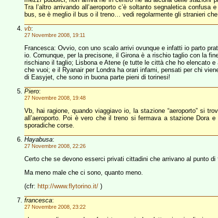
Tra l’altro arrivando all’aeroporto c’è soltanto segnaletica confusa
bus, se è meglio il bus o il treno… vedi regolarmente gli stranieri
vb
:
27 Novembre 2008, 19:11
Francesca: Ovvio, con uno scalo arrivi ovunque e infatti io parto 
io. Comunque, per la precisone, il Girona è a rischio taglio con la fi
rischiano il taglio; Lisbona e Atene (e tutte le città che ho elencato
che vuoi; e il Ryanair per Londra ha orari infami, pensati per chi vie
di Easyjet, che sono in buona parte pieni di torinesi!
Piero
:
27 Novembre 2008, 19:48
Vb, hai ragione, quando viaggiavo io, la stazione “aeroporto” si tro
all’aeroporto. Poi è vero che il treno si fermava a stazione Dora e
sporadiche corse.
Hayabusa
:
27 Novembre 2008, 22:26
Certo che se devono esserci privati cittadini che arrivano al punto di
Ma meno male che ci sono, quanto meno.
(cfr:
http://www.flytorino.it/
)
francesca
:
27 Novembre 2008, 23:22