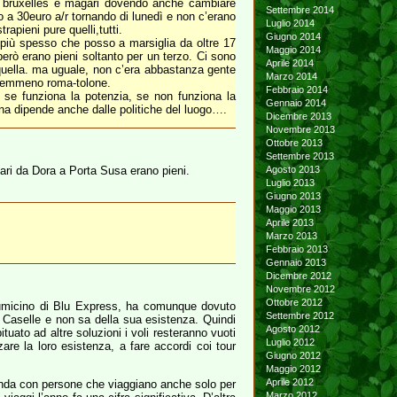
 a bruxelles e magari dovendo anche cambiare
Settembre 2014
o a 30euro a/r tornando di lunedì e non c’erano
Luglio 2014
apieni pure quelli,tutti.
Giugno 2014
 più spesso che posso a marsiglia da oltre 17
Maggio 2014
i però erano pieni soltanto per un terzo. Ci sono
Aprile 2014
quella. ma uguale, non c’era abbastanza gente
Marzo 2014
ù nemmeno roma-tolone.
Febbraio 2014
 se funziona la potenzia, se non funziona la
Gennaio 2014
ona dipende anche dalle politiche del luogo….
Dicembre 2013
Novembre 2013
Ottobre 2013
Settembre 2013
ari da Dora a Porta Susa erano pieni.
Agosto 2013
Luglio 2013
Giugno 2013
Maggio 2013
Aprile 2013
Marzo 2013
Febbraio 2013
Gennaio 2013
Dicembre 2012
Novembre 2012
Ottobre 2012
Fiumicino di Blu Express, ha comunque dovuto
Settembre 2012
 Caselle e non sa della sua esistenza. Quindi
Agosto 2012
uato ad altre soluzioni i voli resteranno vuoti
Luglio 2012
re la loro esistenza, a fare accordi coi tour
Giugno 2012
Maggio 2012
Aprile 2012
enda con persone che viaggiano anche solo per
Marzo 2012