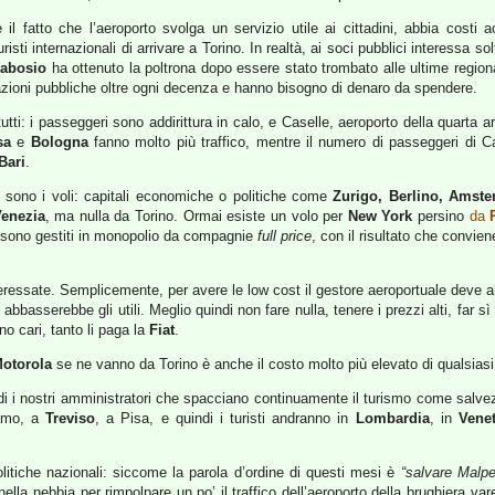
 il fatto che l’aeroporto svolga un servizio utile ai cittadini, abbia costi a
turisti internazionali di arrivare a Torino. In realtà, ai soci pubblici interessa
rabosio
ha ottenuto la poltrona dopo essere stato trombato alle ultime region
azioni pubbliche oltre ogni decenza e hanno bisogno di denaro da spendere.
i tutti: i passeggeri sono addirittura in calo, e Caselle, aeroporto della quarta a
sa
e
Bologna
fanno molto più traffico, mentre il numero di passeggeri di Case
Bari
.
i sono i voli: capitali economiche o politiche come
Zurigo, Berlino, Amste
enezia
, ma nulla da Torino. Ormai esiste un volo per
New York
persino
da
 sono gestiti in monopolio da compagnie
full price
, con il risultato che conv
eressate. Semplicemente, per avere le low cost il gestore aeroportuale deve abb
, abbasserebbe gli utili. Meglio quindi non fare nulla, tenere i prezzi alti, far 
no cari, tanto li paga la
Fiat
.
otorola
se ne vanno da Torino è anche il costo molto più elevato di qualsias
indi i nostri amministratori che spacciano continuamente il turismo come sal
amo, a
Treviso
, a Pisa, e quindi i turisti andranno in
Lombardia
, in
Vene
litiche nazionali: siccome la parola d’ordine di questi mesi è
“salvare Malp
nella nebbia per rimpolpare un po’ il traffico dell’aeroporto della brughiera v