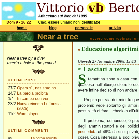
Affacciato sul Web dal 1995
Dom 9 - 16:22
Ciao, essere umano non identificato!
home
blog
personale
attività
Near a tree
ovvero come rovinarsi una 
Educazione algoritmi
«
Near a tree by a river
Giovedì 27 Novembre 2008, 13:13
there's a hole in the ground
Lasciati a terra
S
tamattina sono a casa con l
ULTIMI POST
qualcosa nell’albergo dietro le su
27/7
Opera sì, nazismo no
avere infine deciso di non andare a
14/7
La parola proibita
1/4
In campo con voi
Proprio per via dei miei frequ
23/2
Nuovo cinema Luftansia
problemi; vede soltanto gli ampi 
(2026)
possibilità di fare il check-in all’
11/2
Wormslayer
Il problema, comunque, è propr
degli amministratori e dei politi
ULTIMI COMMENTI
posseduta
al 46% da soci privati,
cose). Cosa interessa ai soci priv
gs
La parola proibita