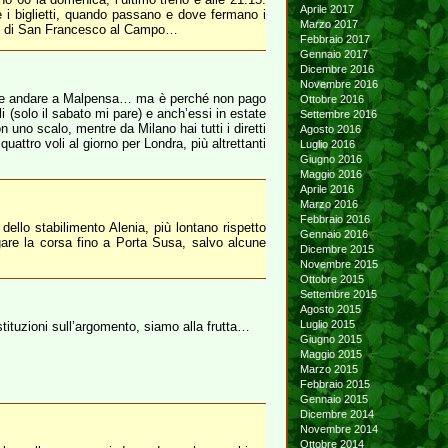
Aprile 2017
e i biglietti, quando passano e dove fermano i
Marzo 2017
ento di San Francesco al Campo…
Febbraio 2017
Gennaio 2017
Dicembre 2016
Novembre 2016
o che andare a Malpensa… ma è perché non pago
Ottobre 2016
i (solo il sabato mi pare) e anch’essi in estate
Settembre 2016
uno scalo, mentre da Milano hai tutti i diretti
Agosto 2016
attro voli al giorno per Londra, più altrettanti
Luglio 2016
Giugno 2016
Maggio 2016
Aprile 2016
Marzo 2016
Febbraio 2016
ello stabilimento Alenia, più lontano rispetto
Gennaio 2016
ngare la corsa fino a Porta Susa, salvo alcune
Dicembre 2015
Novembre 2015
Ottobre 2015
Settembre 2015
Agosto 2015
Luglio 2015
stituzioni sull’argomento, siamo alla frutta…
Giugno 2015
Maggio 2015
Marzo 2015
Febbraio 2015
Gennaio 2015
Dicembre 2014
Novembre 2014
Ottobre 2014