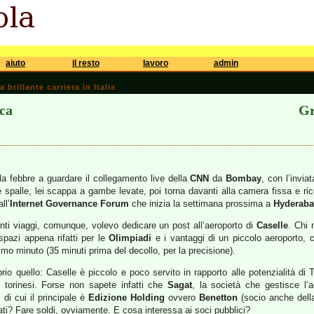
aiuto
il resto
lavoro
admin
brillante carriera in Italia
ca
Gr
a febbre a guardare il collegamento live della
CNN
da
Bombay
, con l’invia
e spalle, lei scappa a gambe levate, poi torna davanti alla camera fissa e ric
ll’
Internet Governance Forum
che inizia la settimana prossima a
Hyderab
enti viaggi, comunque, volevo dedicare un post all’aeroporto di
Caselle
. Chi 
spazi appena rifatti per le
Olimpiadi
e i vantaggi di un piccolo aeroporto, c
ultimo minuto (35 minuti prima del decollo, per la precisione).
io quello: Caselle è piccolo e poco servito in rapporto alle potenzialità di T
ci torinesi. Forse non sapete infatti che
Sagat
, la società che gestisce l’
 di cui il principale è
Edizione Holding
ovvero
Benetton
(socio anche del
ati? Fare soldi, ovviamente. E cosa interessa ai soci pubblici?