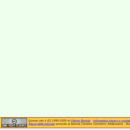
Questo sito è (C) 1995-2026 di
Vittorio Bertola
-
Informativa privacy e cooki
Alcuni diritti riservati
secondo la licenza Creative Commons Attribuzione - No