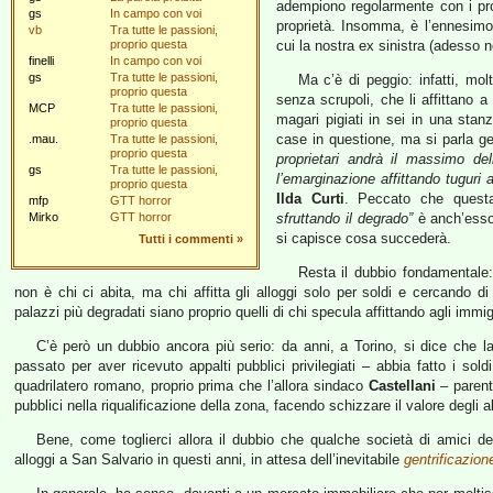
adempiono regolarmente con i prop
gs
In campo con voi
proprietà. Insomma, è l’ennesimo
vb
Tra tutte le passioni,
proprio questa
cui la nostra ex sinistra (adesso 
finelli
In campo con voi
gs
Tra tutte le passioni,
Ma c’è di peggio: infatti, mol
proprio questa
senza scrupoli, che li affittano a
MCP
Tra tutte le passioni,
magari pigiati in sei in una stanz
proprio questa
case in questione, ma si parla g
.mau.
Tra tutte le passioni,
proprio questa
proprietari andrà il massimo de
gs
Tra tutte le passioni,
l’emarginazione affittando tuguri 
proprio questa
Ilda Curti
. Peccato che quest
mfp
GTT horror
Mirko
GTT horror
sfruttando il degrado”
è anch’esso 
si capisce cosa succederà.
Tutti i commenti
»
Resta il dubbio fondamentale:
non è chi ci abita, ma chi affitta gli alloggi solo per soldi e cercando di
palazzi più degradati siano proprio quelli di chi specula affittando agli immig
C’è però un dubbio ancora più serio: da anni, a Torino, si dice che 
passato per aver ricevuto appalti pubblici privilegiati – abbia fatto i sol
quadrilatero romano, proprio prima che l’allora sindaco
Castellani
– parent
pubblici nella riqualificazione della zona, facendo schizzare il valore degli a
Bene, come toglierci allora il dubbio che qualche società di amici degl
alloggi a San Salvario in questi anni, in attesa dell’inevitabile
gentrificazion