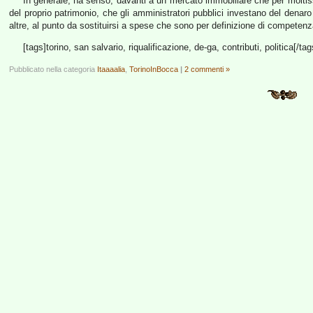
In generale, ha senso, davanti a un mercato immobiliare che per moltis
del proprio patrimonio, che gli amministratori pubblici investano del denaro
altre, al punto da sostituirsi a spese che sono per definizione di competenza
[tags]torino, san salvario, riqualificazione, de-ga, contributi, politica[/tag
Pubblicato nella categoria
Itaaaalia
,
TorinoInBocca
|
2 commenti »