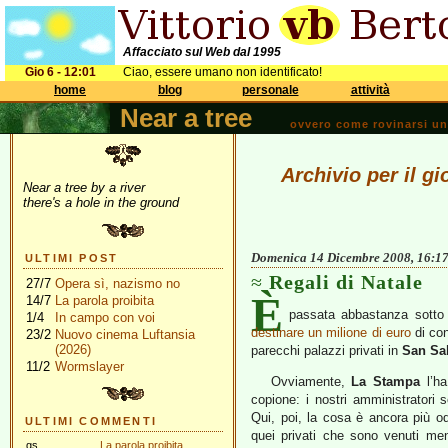
Affacciato sul Web dal 1995
Gio 6 - 12:01
Ciao, essere umano non identificato!
home
blog
personale
attività
Near a tree
ovvero come rovinarsi una 
Archivio per il g
Near a tree by a river
there's a hole in the ground
Domenica 14 Dicembre 2008, 16:1
ULTIMI POST
Regali di Natale
27/7
Opera sì, nazismo no
È
14/7
La parola proibita
passata abbastanza sotto 
1/4
In campo con voi
destinare un milione di euro
di con
23/2
Nuovo cinema Luftansia
(2026)
parecchi palazzi privati in
San Sa
11/2
Wormslayer
Ovviamente,
La Stampa
l’ha
copione: i nostri amministratori s
Qui, poi, la cosa è ancora più o
ULTIMI COMMENTI
quei privati che sono venuti meno
gs
La parola proibita