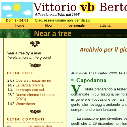
Affacciato sul Web dal 1995
Dom 9 - 14:01
Ciao, essere umano non identificato!
home
blog
personale
attività
Near a tree
ovvero come rovinarsi una 
Archivio per il g
Near a tree by a river
there's a hole in the ground
Mercoledì 31 Dicembre 2008, 14:1
ULTIMI POST
Capodanno
27/7
Opera sì, nazismo no
V
14/7
La parola proibita
i state preparando a festeg
1/4
In campo con voi
comandate in cui bisogna per for
23/2
Nuovo cinema Luftansia
(2026)
in genere è l’occasione per fars
11/2
Wormslayer
gente che festeggia andando a d
sempre tenuto ben lontano).
La situazione può diventare pes
ULTIMI COMMENTI
quelli che al 29 dicembre non ha
gs
La parola proibita