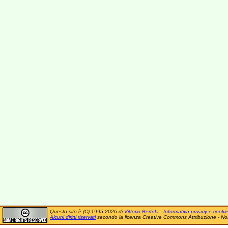
Questo sito è (C) 1995-2026 di
Vittorio Bertola
-
Informativa privacy e cooki
Alcuni diritti riservati
secondo la licenza Creative Commons Attribuzione - No