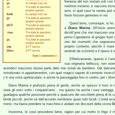
frenesia del non restare soli con 
gs
In campo con voi
mettono insieme, e nascono incroc
vb
Tra tutte le passioni,
proprio questa
anni; in quel caso la serata può a
finelli
In campo con voi
feste forzose generano in noi.
gs
Tra tutte le passioni,
proprio questa
Quest’anno, comunque, io ho opt
MCP
Tra tutte le passioni,
a
Diano Marina
. All’inizio av
proprio questa
diciott’anni che non trascorro un
.mau.
Tra tutte le passioni,
proprio questa
primo Capodanno di gruppo fuori d
gs
Tra tutte le passioni,
uno dei momenti che segnarono l
proprio questa
proprio contento, perché il mare
mfp
GTT horror
Mirko
GTT horror
arretrati da scrivere) e il riposo 
Tutti i commenti
»
Effettivamente, questo è l’uni
sua originaria bellezza; non ose
avendoci trascorso buona parte dele mie estati da bambino. Dal balcone
ristrutturato in appartamentini, con quel magico sapore di cemento invecchi
c’è una vista spettacolare; e anche la passeggiata fino in centro, per i rifor
Diano Marina è piuttosto piena di gente, anche se spesso ti trovi in
siete gli unici sotto i cinquant’anni… ma questo ha anche i suoi vantaggi,
guadagna qualche posizione perché a qualcuno dei vecchietti prima di te 
bimbi piccoli, anche se dall’accento sembrano quasi tutti locali. L’unità eco
meno; ma basta prendere la macchina e andare nei discount della vicina
O
Insomma, le cose procedono bene, ragion per cui metto in frigo il m