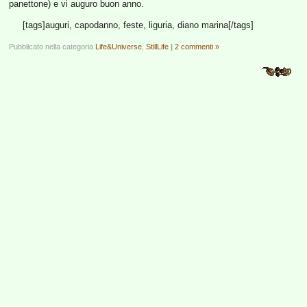
panettone) e vi auguro buon anno.
[tags]auguri, capodanno, feste, liguria, diano marina[/tags]
Pubblicato nella categoria
Life&Universe
,
StillLife
|
2 commenti »