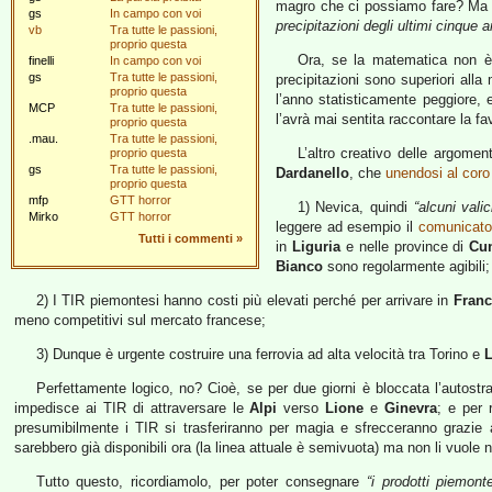
magro che ci possiamo fare? Ma p
gs
In campo con voi
precipitazioni degli ultimi cinque a
vb
Tra tutte le passioni,
proprio questa
Ora, se la matematica non è 
finelli
In campo con voi
gs
Tra tutte le passioni,
precipitazioni sono superiori all
proprio questa
l’anno statisticamente peggiore, 
MCP
Tra tutte le passioni,
l’avrà mai sentita raccontare la fa
proprio questa
.mau.
Tra tutte le passioni,
L’altro creativo delle argomen
proprio questa
gs
Tra tutte le passioni,
Dardanello
, che
unendosi al coro
proprio questa
mfp
GTT horror
1) Nevica, quindi
“alcuni valic
Mirko
GTT horror
leggere ad esempio il
comunicato
Tutti i commenti
»
in
Liguria
e nelle province di
Cu
Bianco
sono regolarmente agibili;
2) I TIR piemontesi hanno costi più elevati perché per arrivare in
Franc
meno competitivi sul mercato francese;
3) Dunque è urgente costruire una ferrovia ad alta velocità tra Torino e
L
Perfettamente logico, no? Cioè, se per due giorni è bloccata l’autost
impedisce ai TIR di attraversare le
Alpi
verso
Lione
e
Ginevra
; e per 
presumibilmente i TIR si trasferiranno per magia e sfrecceranno grazie all
sarebbero già disponibili ora (la linea attuale è semivuota) ma non li vuole
Tutto questo, ricordiamolo, per poter consegnare
“i prodotti piemonte