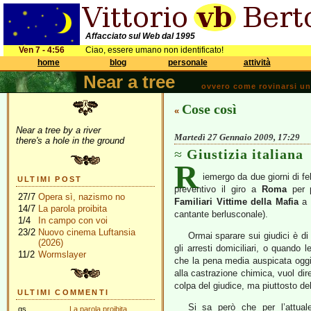
Affacciato sul Web dal 1995
Ven 7 - 4:56
Ciao, essere umano non identificato!
home
blog
personale
attività
Near a tree
ovvero come rovinarsi una 
Cose così
«
Near a tree by a river
Martedì 27 Gennaio 2009, 17:29
there's a hole in the ground
Giustizia italiana
R
iemergo da due giorni di f
ULTIMI POST
preventivo il giro a
Roma
per p
27/7
Opera sì, nazismo no
Familiari Vittime della Mafia
a 
14/7
La parola proibita
cantante berlusconale).
1/4
In campo con voi
23/2
Nuovo cinema Luftansia
Ormai sparare sui giudici è d
(2026)
gli arresti domiciliari, o quando 
11/2
Wormslayer
che la pena media auspicata oggi d
alla castrazione chimica, vuol dir
colpa del giudice, ma piuttosto del
ULTIMI COMMENTI
Si sa però che per l’attuale
gs
La parola proibita