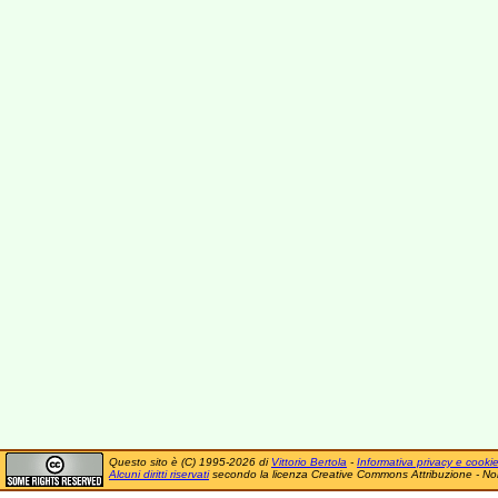
Questo sito è (C) 1995-2026 di
Vittorio Bertola
-
Informativa privacy e cooki
Alcuni diritti riservati
secondo la licenza Creative Commons Attribuzione - No