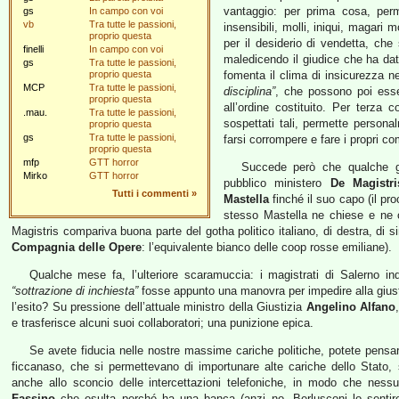
vantaggio: per prima cosa, perm
gs
In campo con voi
vb
Tra tutte le passioni,
insensibili, molli, iniqui, magari
proprio questa
per il desiderio di vendetta, che 
finelli
In campo con voi
maledicendo il giudice che ha dato
gs
Tra tutte le passioni,
proprio questa
fomenta il clima di insicurezza n
MCP
Tra tutte le passioni,
disciplina”
, che possono poi esse
proprio questa
all’ordine costituito. Per terza
.mau.
Tra tutte le passioni,
sospettati tali, permette persona
proprio questa
gs
Tra tutte le passioni,
farsi corrompere e fare i propri co
proprio questa
mfp
GTT horror
Succede però che qualche gi
Mirko
GTT horror
pubblico ministero
De Magistri
Tutti i commenti
»
Mastella
finché il suo capo (il pr
stesso Mastella ne chiese e ne o
Magistris compariva buona parte del gotha politico italiano, di destra, di si
Compagnia delle Opere
: l’equivalente bianco delle coop rosse emiliane).
Qualche mese fa, l’ulteriore scaramuccia: i magistrati di Salerno in
“sottrazione di inchiesta”
fosse appunto una manovra per impedire alla giusti
l’esito? Su pressione dell’attuale ministro della Giustizia
Angelino Alfano
e trasferisce alcuni suoi collaboratori; una punizione epica.
Se avete fiducia nelle nostre massime cariche politiche, potete pensare
ficcanaso, che si permettevano di importunare alte cariche dello Stato, 
anche allo sconcio delle intercettazioni telefoniche, in modo che ness
Fassino
che esulta perché ha una banca (anzi no, Berlusconi lo senti