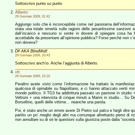
Sottoscrivo punto su punto
Alberto
:
29 Gennaio 2009, 01:42
Aggiungo solo che è inconcepibile come nel panorama dell’informazio
stata una totale omertà sulle ragioni delle pesantissime sanzioni 
dall’incarico e nessuno si sente in dovere di spiegare cosa ha
accettabile da presentare all’opinione pubblica? Forse perché non c
non doveva?
D# AKA BlindWolf
:
29 Gennaio 2009, 20:43
Sottoscrivo anch’io. Anche l’aggiunta di Alberto.
vb
:
29 Gennaio 2009, 22:20
Peraltro avete visto come l’informazione ha trattato la manifestaz
qualcosa di opinabile su Napolitano, e ci hanno attaccato venti minut
mondo politico. Il TG3 ha addirittura passato un pastone in studio +
Veltroni + una intervista di cinque minuti a Marini in studio… Su De Mag
Borsellino, quelli delle vittime… neanche una parola.
Poi, è stato anche un errore avere Di Pietro sul palco e fargli dire q
partito un po’ meglio degli altri ma comunque altrettanto pieno di r
non annullare su di sé le questioni sulla giustizia poste dalla “societ