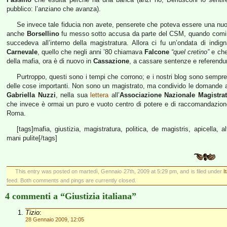
pubblico: l’anziano che avanza).
Se invece tale fiducia non avete, penserete che poteva essere una n
anche
Borsellino
fu messo sotto accusa da parte del CSM, quando cominc
succedeva all’interno della magistratura. Allora ci fu un’ondata di indi
Carnevale
, quello che negli anni ’80 chiamava
Falcone
“quel cretino”
e che 
della mafia, ora è di nuovo in
Cassazione
, a cassare sentenze e referend
Purtroppo, questi sono i tempi che corrono; e i nostri blog sono sempr
delle cose importanti. Non sono un magistrato, ma condivido le domande an
Gabriella Nuzzi
, nella sua
lettera
all’
Associazione Nazionale Magistrat
che invece è ormai un puro e vuoto centro di potere e di raccomandazion
Roma.
[tags]mafia, giustizia, magistratura, politica, de magistris, apicella, a
mani pulite[/tags]
This entry was posted on martedì, Gennaio 27th, 2009 at 5:29 pm, and is filed under
I
feed. Both comments and pings are currently closed.
4 commenti a “Giustizia italiana”
Tizio
:
28 Gennaio 2009, 12:05