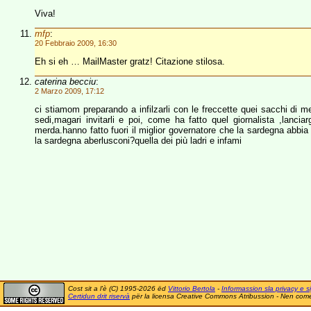
Viva!
mfp
:
20 Febbraio 2009, 16:30
Eh si eh … MailMaster gratz! Citazione stilosa.
caterina becciu
:
2 Marzo 2009, 17:12
ci stiamom preparando a infilzarli con le freccette quei sacchi di m
sedi,magari invitarli e poi, come ha fatto quel giornalista ,lancia
merda.hanno fatto fuori il miglior governatore che la sardegna abbia 
la sardegna aberlusconi?quella dei più ladri e infami
Cost sit a l'è (C) 1995-2026 ëd
Vittorio Bertola
-
Informassion sla privacy e si
Certidun drit riservà
për la licensa Creative Commons Atribussion - Nen comer