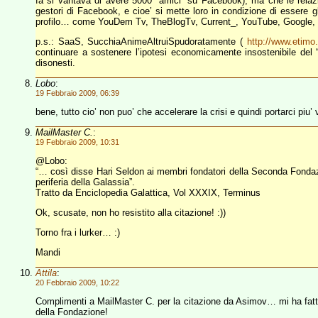
fa si vantava di avere 5000 “amici” su Facebook), ma che le relaz
gestori di Facebook, e cioe’ si mette loro in condizione di essere gli
profilo… come YouDem Tv, TheBlogTv, Current_, YouTube, Google, e
p.s.: SaaS, SucchiaAnimeAltruiSpudoratamente (
http://www.etimo
continuare a sostenere l’ipotesi economicamente insostenibile del “
disonesti.
Lobo
:
19 Febbraio 2009, 06:39
bene, tutto cio’ non puo’ che accelerare la crisi e quindi portarci piu’ 
MailMaster C.
:
19 Febbraio 2009, 10:31
@Lobo:
“… così disse Hari Seldon ai membri fondatori della Seconda Fondazion
periferia della Galassia”.
Tratto da Enciclopedia Galattica, Vol XXXIX, Terminus
Ok, scusate, non ho resistito alla citazione! :))
Torno fra i lurker… :)
Mandi
Attila
:
20 Febbraio 2009, 10:22
Complimenti a MailMaster C. per la citazione da Asimov… mi ha fatto v
della Fondazione!