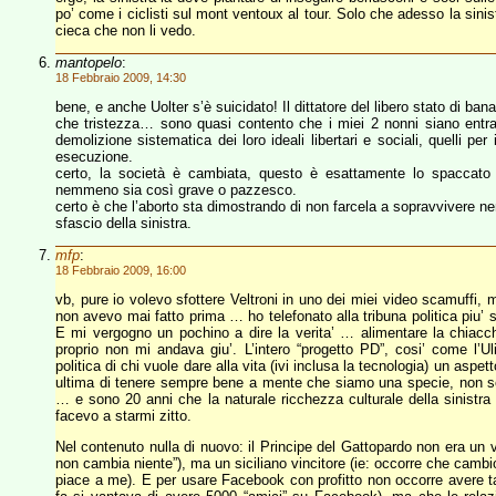
po’ come i ciclisti sul mont ventoux al tour. Solo che adesso la sini
cieca che non li vedo.
mantopelo
:
18 Febbraio 2009, 14:30
bene, e anche Uolter s’è suicidato! Il dittatore del libero stato di b
che tristezza… sono quasi contento che i miei 2 nonni siano entr
demolizione sistematica dei loro ideali libertari e sociali, quelli per 
esecuzione.
certo, la società è cambiata, questo è esattamente lo spaccato del
nemmeno sia così grave o pazzesco.
certo è che l’aborto sta dimostrando di non farcela a sopravvivere n
sfascio della sinistra.
mfp
:
18 Febbraio 2009, 16:00
vb, pure io volevo sfottere Veltroni in uno dei miei video scamuffi,
non avevo mai fatto prima … ho telefonato alla tribuna politica piu’ s
E mi vergogno un pochino a dire la verita’ … alimentare la chiacch
proprio non mi andava giu’. L’intero “progetto PD”, cosi’ come l’Ul
politica di chi vuole dare alla vita (ivi inclusa la tecnologia) un aspe
ultima di tenere sempre bene a mente che siamo una specie, non solo
… e sono 20 anni che la naturale ricchezza culturale della sinistra 
facevo a starmi zitto.
Nel contenuto nulla di nuovo: il Principe del Gattopardo non era un v
non cambia niente”), ma un siciliano vincitore (ie: occorre che cambio
piace a me). E per usare Facebook con profitto non occorre avere tant