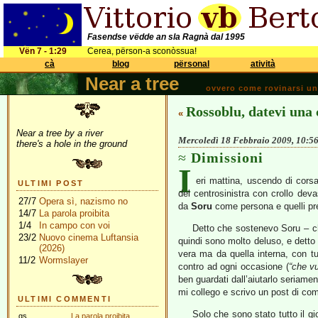
Fasendse vëdde an sla Ragnà dal 1995
Vën 7 - 1:29
Cerea, përson-a sconòssua!
cà
blog
përsonal
atività
Near a tree
ovvero come rovinarsi una 
Rossoblu, datevi una
«
Near a tree by a river
Mercoledì 18 Febbraio 2009, 10:5
there's a hole in the ground
Dimissioni
I
eri mattina, uscendo di corsa,
ULTIMI POST
del centrosinistra con crollo dev
27/7
Opera sì, nazismo no
da
Soru
come persona e quelli pre
14/7
La parola proibita
1/4
In campo con voi
Detto che sostenevo Soru – ch
23/2
Nuovo cinema Luftansia
quindi sono molto deluso, e detto 
(2026)
vera ma da quella interna, con tut
11/2
Wormslayer
contro ad ogni occasione (
“che vu
ben guardati dall’aiutarlo seriam
mi collego e scrivo un post di com
ULTIMI COMMENTI
Solo che sono stato tutto il g
gs
La parola proibita