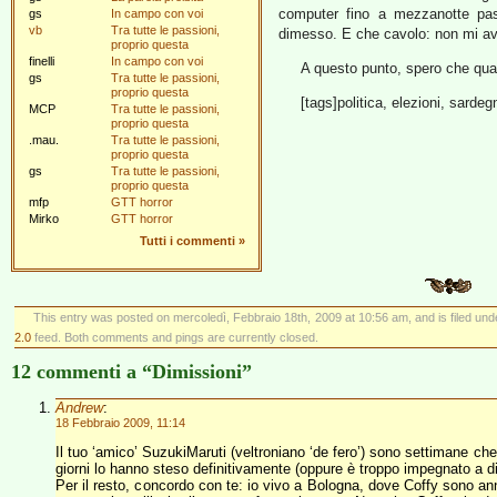
computer fino a mezzanotte p
gs
In campo con voi
vb
Tra tutte le passioni,
dimesso. E che cavolo: non mi av
proprio questa
finelli
In campo con voi
A questo punto, spero che quan
gs
Tra tutte le passioni,
proprio questa
[tags]politica, elezioni, sardeg
MCP
Tra tutte le passioni,
proprio questa
.mau.
Tra tutte le passioni,
proprio questa
gs
Tra tutte le passioni,
proprio questa
mfp
GTT horror
Mirko
GTT horror
Tutti i commenti
»
This entry was posted on mercoledì, Febbraio 18th, 2009 at 10:56 am, and is filed un
2.0
feed. Both comments and pings are currently closed.
12 commenti a “Dimissioni”
Andrew
:
18 Febbraio 2009, 11:14
Il tuo ‘amico’ SuzukiMaruti (veltroniano ‘de fero’) sono settimane c
giorni lo hanno steso definitivamente (oppure è troppo impegnato a di
Per il resto, concordo con te: io vivo a Bologna, dove Coffy sono ann