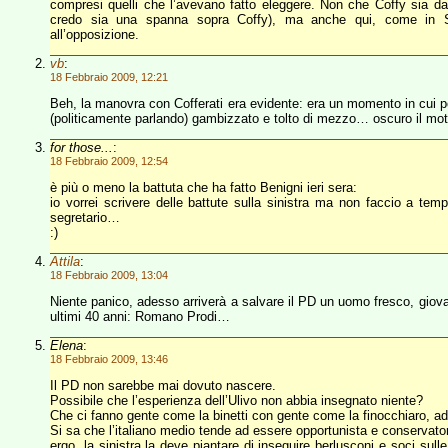
compresi quelli che l’avevano fatto eleggere. Non che Coffy sia d
credo sia una spanna sopra Coffy), ma anche qui, come in Sa
all’opposizione.
vb
:
18 Febbraio 2009, 12:21
Beh, la manovra con Cofferati era evidente: era un momento in cui po
(politicamente parlando) gambizzato e tolto di mezzo… oscuro il moti
for those...
:
18 Febbraio 2009, 12:54
è più o meno la battuta che ha fatto Benigni ieri sera:
io vorrei scrivere delle battute sulla sinistra ma non faccio a tem
segretario…
:)
Attila
:
18 Febbraio 2009, 13:04
Niente panico, adesso arriverà a salvare il PD un uomo fresco, giovane
ultimi 40 anni: Romano Prodi…
Elena
:
18 Febbraio 2009, 13:46
Il PD non sarebbe mai dovuto nascere.
Possibile che l’esperienza dell’Ulivo non abbia insegnato niente?
Che ci fanno gente come la binetti con gente come la finocchiaro, 
Si sa che l’italiano medio tende ad essere opportunista e conservatore
ergo, la sinistra la deve piantare di inseguire berlusconi e soci sull