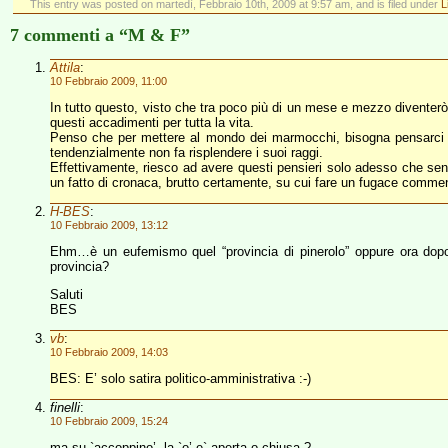
This entry was posted on martedì, Febbraio 10th, 2009 at 9:57 am, and is filed under
L
7 commenti a “M & F”
Attila
:
10 Febbraio 2009, 11:00
In tutto questo, visto che tra poco più di un mese e mezzo divente
questi accadimenti per tutta la vita.
Penso che per mettere al mondo dei marmocchi, bisogna pensarci non
tendenzialmente non fa risplendere i suoi raggi.
Effettivamente, riesco ad avere questi pensieri solo adesso che sent
un fatto di cronaca, brutto certamente, su cui fare un fugace comment
H-BES
:
10 Febbraio 2009, 13:12
Ehm…è un eufemismo quel “provincia di pinerolo” oppure ora dopo
provincia?
Saluti
BES
vb
:
10 Febbraio 2009, 14:03
BES: E’ solo satira politico-amministrativa :-)
finelli
:
10 Febbraio 2009, 15:24
ma su `accoppino’, la `o’ e` aperta o chiusa ?