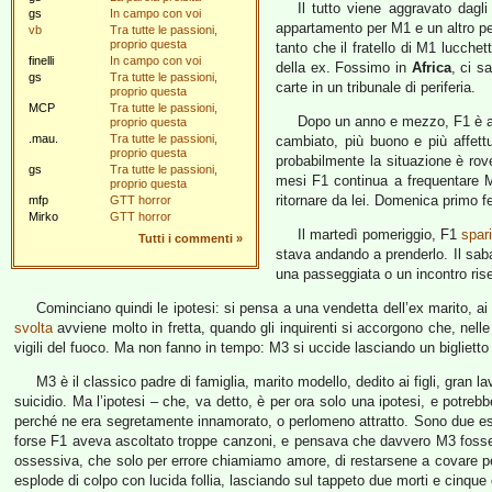
Il tutto viene aggravato dagli
gs
In campo con voi
appartamento per M1 e un altro per s
vb
Tra tutte le passioni,
proprio questa
tanto che il fratello di M1 lucche
finelli
In campo con voi
della ex. Fossimo in
Africa
, ci s
gs
Tra tutte le passioni,
carte in un tribunale di periferia.
proprio questa
MCP
Tra tutte le passioni,
Dopo un anno e mezzo, F1 è anc
proprio questa
.mau.
Tra tutte le passioni,
cambiato, più buono e più affet
proprio questa
probabilmente la situazione è rov
gs
Tra tutte le passioni,
mesi F1 continua a frequentare M3
proprio questa
ritornare da lei. Domenica primo fe
mfp
GTT horror
Mirko
GTT horror
Il martedì pomeriggio, F1
spar
Tutti i commenti
»
stava andando a prenderlo. Il sab
una passeggiata o un incontro rise
Cominciano quindi le ipotesi: si pensa a una vendetta dell’ex marito, ai 
svolta
avviene molto in fretta, quando gli inquirenti si accorgono che, nelle
vigili del fuoco. Ma non fanno in tempo: M3 si uccide lasciando un bigliett
M3 è il classico padre di famiglia, marito modello, dedito ai figli, gran la
suicidio. Ma l’ipotesi – che, va detto, è per ora solo una ipotesi, e potr
perché ne era segretamente innamorato, o perlomeno attratto. Sono due esig
forse F1 aveva ascoltato troppe canzoni, e pensava che davvero M3 fosse ta
ossessiva, che solo per errore chiamiamo amore, di restarsene a covare per
esplode di colpo con lucida follia, lasciando sul tappeto due morti e cinque 