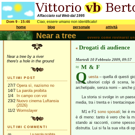
Affacciato sul Web dal 1995
Dom 9 - 15:46
Ciao, essere umano non identificato!
home
blog
personale
attività
Near a tree
ovvero come rovinarsi una 
Drogati di audience
«
Near a tree by a river
Martedì 10 Febbraio 2009, 09:57
there's a hole in the ground
M & F
Q
uesta
– quella di questi gi
ULTIMI POST
salvo ulteriori colpi di scena,
27/7
Opera sì, nazismo no
archetipale, senza nomi – anche p
14/7
La parola proibita
1/4
In campo con voi
La storia si svolge in un paes
23/2
Nuovo cinema Luftansia
media, tra i trenta e i trentacinqu
(2026)
11/2
Wormslayer
M1 e F1
sono sposati
; lei è m
è di meno: tanto è vero che la m
stando ai racconti, come spesso
ULTIMI COMMENTI
distrutta. Lui si fa la sua vita di 
gs
La parola proibita