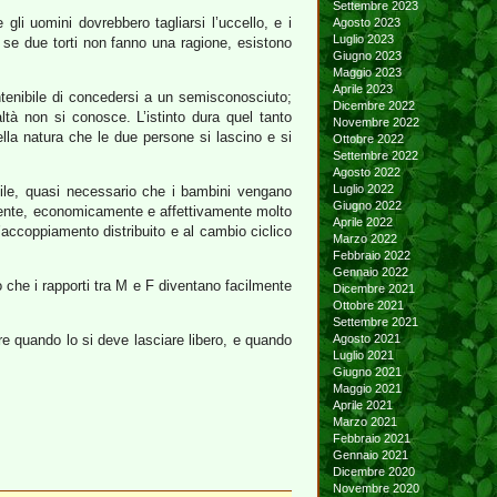
Settembre 2023
 gli uomini dovrebbero tagliarsi l’uccello, e i
Agosto 2023
Luglio 2023
é se due torti non fanno una ragione, esistono
Giugno 2023
Maggio 2023
Aprile 2023
ontenibile di concedersi a un semisconosciuto;
Dicembre 2022
ltà non si conosce. L’istinto dura quel tanto
Novembre 2022
lla natura che le due persone si lascino e si
Ottobre 2022
Settembre 2022
Agosto 2022
Luglio 2022
tile, quasi necessario che i bambini vengano
Giugno 2022
amente, economicamente e affettivamente molto
Aprile 2022
ll’accoppiamento distribuito e al cambio ciclico
Marzo 2022
Febbraio 2022
Gennaio 2022
co che i rapporti tra M e F diventano facilmente
Dicembre 2021
Ottobre 2021
Settembre 2021
e quando lo si deve lasciare libero, e quando
Agosto 2021
Luglio 2021
Giugno 2021
Maggio 2021
Aprile 2021
Marzo 2021
Febbraio 2021
Gennaio 2021
Dicembre 2020
Novembre 2020