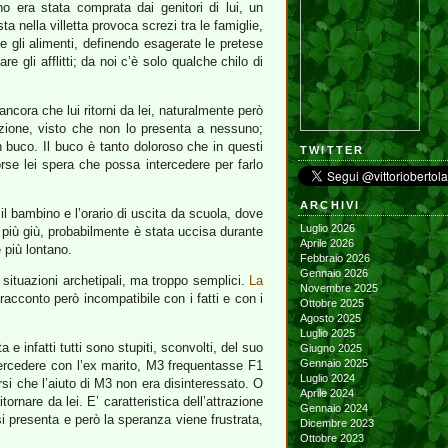
ano era stata comprata dai genitori di lui, un
ta nella villetta provoca screzi tra le famiglie,
re gli alimenti, definendo esagerate le pretese
e gli afflitti; da noi c’è solo qualche chilo di
cora che lui ritorni da lei, naturalmente però
ione, visto che non lo presenta a nessuno;
 buco. Il buco è tanto doloroso che in questi
TWITTER
rse lei spera che possa intercedere per farlo
ARCHIVI
 il bambino e l’orario di uscita da scuola, dove
Luglio 2026
 più giù, probabilmente è stata uccisa durante
Aprile 2026
 più lontano.
Febbraio 2026
Gennaio 2026
 situazioni archetipali, ma troppo semplici.
La
Novembre 2025
racconto però incompatibile con i fatti e con i
Ottobre 2025
Agosto 2025
Luglio 2025
 e infatti tutti sono stupiti, sconvolti, del suo
Giugno 2025
Gennaio 2025
ntercedere con l’ex marito, M3 frequentasse F1
Luglio 2024
si che l’aiuto di M3 non era disinteressato. O
Aprile 2024
nare da lei. E’ caratteristica dell’attrazione
Gennaio 2024
 presenta e però la speranza viene frustrata,
Dicembre 2023
Ottobre 2023