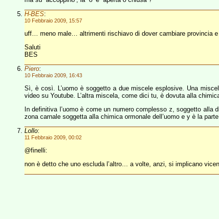
H-BES
:
10 Febbraio 2009, 15:57
uff… meno male… altrimenti rischiavo di dover cambiare provincia e 
Saluti
BES
Piero
:
10 Febbraio 2009, 16:43
Sì, è così. L’uomo è soggetto a due miscele esplosive. Una miscela
video su Youtube. L’altra miscela, come dici tu, è dovuta alla chimi
In definitiva l’uomo è come un numero complesso z, soggetto alla di
zona carnale soggetta alla chimica ormonale dell’uomo e y è la parte 
Lollo
:
11 Febbraio 2009, 00:02
@finelli:
non è detto che uno escluda l’altro… a volte, anzi, si implicano vic