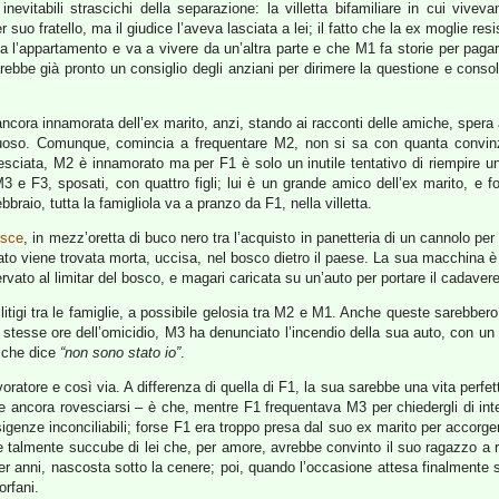
 inevitabili strascichi della separazione: la villetta bifamiliare in cui vivev
uo fratello, ma il giudice l’aveva lasciata a lei; il fatto che la ex moglie resis
tta l’appartamento e va a vivere da un’altra parte e che M1 fa storie per paga
arebbe già pronto un consiglio degli anziani per dirimere la questione e consolar
ora innamorata dell’ex marito, anzi, stando ai racconti delle amiche, spera an
tuoso. Comunque, comincia a frequentare M2, non si sa con quanta convinz
esciata, M2 è innamorato ma per F1 è solo un inutile tentativo di riempire un
 e F3, sposati, con quattro figli; lui è un grande amico dell’ex marito, e fo
bbraio, tutta la famigliola va a pranzo da F1, nella villetta.
isce
, in mezz’oretta di buco nero tra l’acquisto in panetteria di un cannolo per
ato viene trovata morta, uccisa, nel bosco dietro il paese. La sua macchina è
rvato al limitar del bosco, e magari caricata su un’auto per portare il cadavere
litigi tra le famiglie, a possibile gelosia tra M2 e M1. Anche queste sarebbero
 stesse ore dell’omicidio, M3 ha denunciato l’incendio della sua auto, con un 
o che dice
“non sono stato io”
.
voratore e così via. A differenza di quella di F1, la sua sarebbe una vita perfetta
ebbe ancora rovesciarsi – è che, mentre F1 frequentava M3 per chiedergli di i
enze inconciliabili; forse F1 era troppo presa dal suo ex marito per accorger
lmente succube di lei che, per amore, avrebbe convinto il suo ragazzo a ritor
 anni, nascosta sotto la cenere; poi, quando l’occasione attesa finalmente si
orfani.