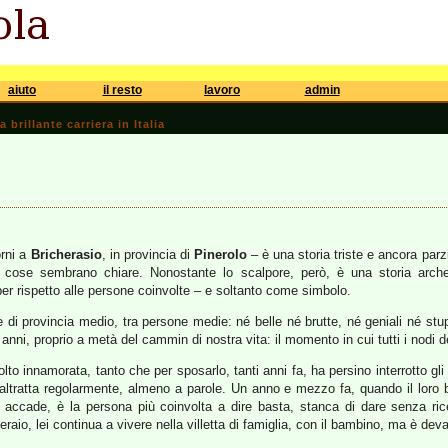
aiuto
il resto
lavoro
admin
brillante carriera in Italia
orni a
Bricherasio
, in provincia di
Pinerolo
– è una storia triste e ancora par
 le cose sembrano chiare. Nonostante lo scalpore, però, è una storia arch
er rispetto alle persone coinvolte – e soltanto come simbolo.
e di provincia medio, tra persone medie: né belle né brutte, né geniali né stu
e anni, proprio a metà del cammin di nostra vita: il momento in cui tutti i nodi 
olto innamorata, tanto che per sposarlo, tanti anni fa, ha persino interrotto gli
altratta regolarmente, almeno a parole. Un anno e mezzo fa, quando il loro 
 accade, è la persona più coinvolta a dire basta, stanca di dare senza ri
operaio, lei continua a vivere nella villetta di famiglia, con il bambino, ma è dev