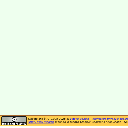
Questo sito è (C) 1995-2026 di
Vittorio Bertola
-
Informativa privacy e cooki
Alcuni diritti riservati
secondo la licenza Creative Commons Attribuzione - No