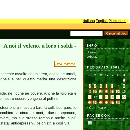
Italiano
English
Piemonteis
A noi il veleno, a loro i soldi
INFO
»
:Home:
:About:
Life&Universe
FEBBRAIO 2009
zialmente avvolta dal mistero, anche se ormai,
L
M
M
G
V
S
D
etipale e per questo merita una descrizione
1
2
3
4
5
6
7
8
9
10
11
12
13
14
15
pide, né ricche né povere. Anche la loro età è
16
17
18
19
20
21
22
del nostro essere vengono al pettine.
23
24
25
26
27
28
 studi e si è messa a fare la colf. Lui, pare, lo
« Gen
Mar »
bambino ha circa sei anni, i due si separano;
FACEBOOK
cevere, ma allo stesso tempo è anche la più
astata: antidepressivi, psichiatri e così via.