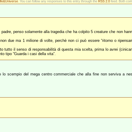
ife&Universe
. You can follow any responses to this entry through the
RSS 2.0
feed. Both com
rò padre, penso solamente alla tragedia che ha colpito 5 creature che non h
 due ma 1 milione di volte, perchè non ci può essere “ritorno o ripensamento
o tutto il senso di responsabilità di questa mia scelta, prima lo avrei (cin
o tipo “Guarda i casi della vita”.
 lo scempio del mega centro commerciale che alla fine non serviva a nes