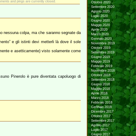
ments and pings are currently closed.
Ottobre 2020
Settembre 2020
Agosto 2020
Luglio 2020
Giugno 2020
Maggio 2020
Aprile 2020
anno nessuna colpa, ma che saranno segnate da
Marzo 2020
Gennaio 2020
” e gli istinti devi metterli là dove il sole
Novembre 2019
Ottobre 2019
icamente e asetticamente) visto solamente come
Settembre 2019
Giugno 2019
Maggio 2019
Febbraio 2019
Novembre 2018
Ottobre 2018
suno Pinerolo è pure diventata capoluogo di
Settembre 2018
Giugno 2018
Maggio 2018
Aprile 2018
Marzo 2018
Febbraio 2018
Gennaio 2018
Dicembre 2017
Ottobre 2017
Settembre 2017
Agosto 2017
Luglio 2017
Giugno 2017