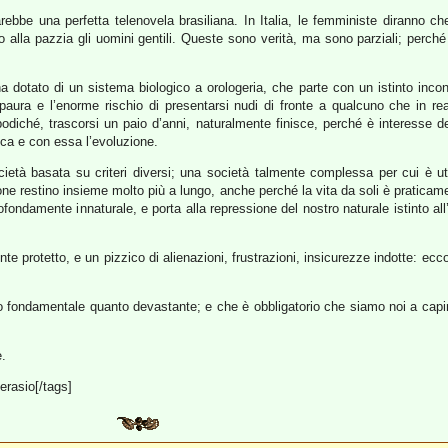
arebbe una perfetta telenovela brasiliana. In Italia, le femministe diranno che
o alla pazzia gli uomini gentili. Queste sono verità, ma sono parziali; perch
ha dotato di un sistema biologico a orologeria, che parte con un istinto inc
paura e l’enorme rischio di presentarsi nudi di fronte a qualcuno che in rea
diché, trascorsi un paio d’anni, naturalmente finisce, perché è interesse de
ica e con essa l’evoluzione.
cietà basata su criteri diversi; una società talmente complessa per cui è u
sone restino insieme molto più a lungo, anche perché la vita da soli è pratic
profondamente innaturale, e porta alla repressione del nostro naturale istinto a
ente protetto, e un pizzico di alienazioni, frustrazioni, insicurezze indotte: ec
to fondamentale quanto devastante; e che è obbligatorio che siamo noi a capir
.
erasio[/tags]