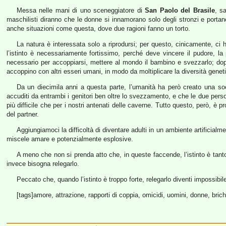
Messa nelle mani di uno sceneggiatore di
San Paolo del Brasile
, s
maschilisti diranno che le donne si innamorano solo degli stronzi e portan
anche situazioni come questa, dove due ragioni fanno un torto.
La natura è interessata solo a riprodursi; per questo, cinicamente, ci 
l’istinto è necessariamente fortissimo, perché deve vincere il pudore, la 
necessario per accoppiarsi, mettere al mondo il bambino e svezzarlo; dopo
accoppino con altri esseri umani, in modo da moltiplicare la diversità genet
Da un diecimila anni a questa parte, l’umanità ha però creato una so
accuditi da entrambi i genitori ben oltre lo svezzamento, e che le due per
più difficile che per i nostri antenati delle caverne. Tutto questo, però, è 
del partner.
Aggiungiamoci la difficoltà di diventare adulti in un ambiente artificialm
miscele amare e potenzialmente esplosive.
A meno che non si prenda atto che, in queste faccende, l’istinto è tan
invece bisogna relegarlo.
Peccato che, quando l’istinto è troppo forte, relegarlo diventi impossibile
[tags]amore, attrazione, rapporti di coppia, omicidi, uomini, donne, brich