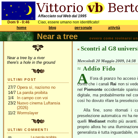
Affacciato sul Web dal 1995
Dom 9 - 0:46
Ciao, essere umano non identificato!
home
blog
personale
attività
Near a tree
ovvero come rovinarsi una 
Scontri al G8 univers
«
Near a tree by a river
Mercoledì 20 Maggio 2009, 14:38
there's a hole in the ground
Addio Fido
A
ll’ora di pranzo ho acceso 
ULTIMI POST
conto che i canali
Rai
non si vedev
27/7
Opera sì, nazismo no
nel
Piemonte
occidentale spari
14/7
La parola proibita
digitale, ma probabilmente nel con
1/4
In campo con voi
così ho dovuto rifare la preselezi
23/2
Nuovo cinema Luftansia
(2026)
Alla fine, sono ritornati i
11/2
Wormslayer
preselezione automatica mi ha riem
quelli
Mediaset
molto più avanti.
proprio allora ho una illuminazio
ULTIMI COMMENTI
generalista è tutta inguardabile,
gs
La parola proibita