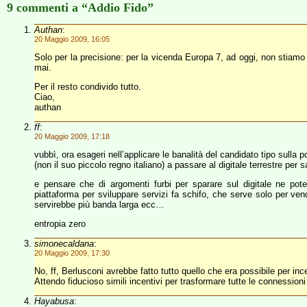
9 commenti a “Addio Fido”
Authan
:
20 Maggio 2009, 16:05
Solo per la precisione: per la vicenda Europa 7, ad oggi, non sti
mai.
Per il resto condivido tutto.
Ciao,
authan
ff
:
20 Maggio 2009, 17:18
vubbì, ora esageri nell’applicare le banalità del candidato tipo sulla
(non il suo piccolo regno italiano) a passare al digitale terrestre per 
e pensare che di argomenti furbi per sparare sul digitale ne pot
piattaforma per sviluppare servizi fa schifo, che serve solo per ve
servirebbe più banda larga ecc…
entropia zero
simonecaldana
:
20 Maggio 2009, 17:30
No, ff, Berlusconi avrebbe fatto tutto quello che era possibile per inc
Attendo fiducioso simili incentivi per trasformare tutte le connessioni
Hayabusa
: