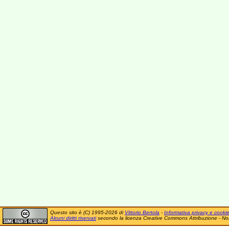
Questo sito è (C) 1995-2026 di
Vittorio Bertola
-
Informativa privacy e cooki
Alcuni diritti riservati
secondo la licenza Creative Commons Attribuzione - No