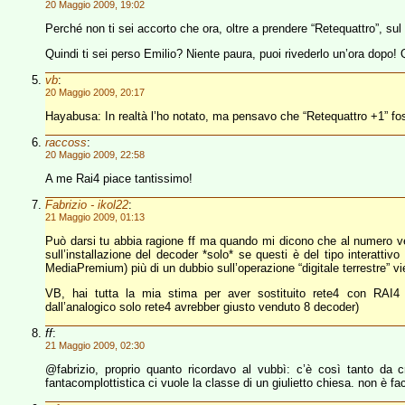
20 Maggio 2009, 19:02
Perché non ti sei accorto che ora, oltre a prendere “Retequattro”, sul
Quindi ti sei perso Emilio? Niente paura, puoi rivederlo un’ora dopo
vb
:
20 Maggio 2009, 20:17
Hayabusa: In realtà l’ho notato, ma pensavo che “Retequattro +1” 
raccoss
:
20 Maggio 2009, 22:58
A me Rai4 piace tantissimo!
Fabrizio - ikol22
:
21 Maggio 2009, 01:13
Può darsi tu abbia ragione ff ma quando mi dicono che al numero ver
sull’installazione del decoder *solo* se questi è del tipo interattivo
MediaPremium) più di un dubbio sull’operazione “digitale terrestre” 
VB, hai tutta la mia stima per aver sostituito rete4 con RAI4
dall’analogico solo rete4 avrebber giusto venduto 8 decoder)
ff
:
21 Maggio 2009, 02:30
@fabrizio, proprio quanto ricordavo al vubbì: c’è così tanto da cr
fantacomplottistica ci vuole la classe di un giulietto chiesa. non è fac