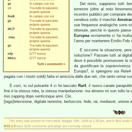
Del resto, sappiamo tutti ben
gs
In campo con voi
vb
Tra tutte le passioni,
terrestre (oltre al noto fenomen
proprio questa
incentivi pubblici per comprare de
finelli
In campo con voi
vendeva sotto il marchio
Amstra
gs
Tra tutte le passioni,
proprio questa
sue frequenze analogiche sono st
MCP
Tra tutte le passioni,
ottenute, perché in questo paese 
proprio questa
Europea
ovviamente ci ha multati
.mau.
Tra tutte le passioni,
l’anno per mantenere Emilio Fido s
proprio questa
gs
Tra tutte le passioni,
proprio questa
E siccome la situazione, persi
mfp
GTT horror
soluzione? Passare tutti al digit
Mirko
GTT horror
dove è possibile promuovere la n
Tutti i commenti
»
da giustificare la sopravvivenz
Europa7, si spengono sia Rete4 
pagata con i nostri soldi) fatta in amicizia dalle due reti, che tanto ormai s
E così, io sul pulsante 4 ci ho lasciato
Rai4
, il nuovo canale parapubbl
fine è la stessa roba, la stessa manipolazione: ma almeno mi son tolto la s
mio zapping dopo venticinque anni. Clic.
[tags]televisione, digitale terrestre, berlusconi, fede, rai, mediaset, unione
This entry was posted on mercoledì, Maggio 20th, 2009 at 2:38 pm, and is filed under
RSS 2.0
feed. Both comments and pings are currently closed.