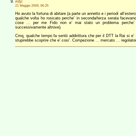
mfp
:
21 Maggio 2009, 06:25
Ho avuto la fortuna di abitare (a parte un annetto e i periodi all’este
qualche volta ho rosicato perche’ in seconda/terza serata facevan
cose … per me Fido non e’ mai stato un problema perche’ n
successivamente altrove).
Cmq, qualche tempo fa sentii addirittura che per il DTT la Rai si e’
stupirebbe scoprire che e’ cosi’. Compezione … mercato … regolat