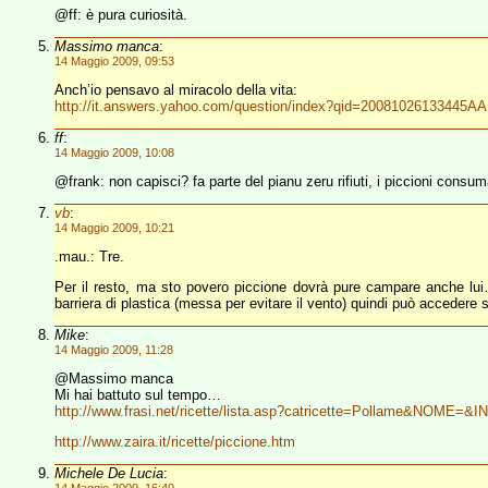
@ff: è pura curiosità.
Massimo manca
:
14 Maggio 2009, 09:53
Anch’io pensavo al miracolo della vita:
http://it.answers.yahoo.com/question/index?qid=20081026133445A
ff
:
14 Maggio 2009, 10:08
@frank: non capisci? fa parte del pianu zeru rifiuti, i piccioni consu
vb
:
14 Maggio 2009, 10:21
.mau.: Tre.
Per il resto, ma sto povero piccione dovrà pure campare anche lui
barriera di plastica (messa per evitare il vento) quindi può accedere s
Mike
:
14 Maggio 2009, 11:28
@Massimo manca
Mi hai battuto sul tempo…
http://www.frasi.net/ricette/lista.asp?catricette=Pollame&NOME=&
http://www.zaira.it/ricette/piccione.htm
Michele De Lucia
: