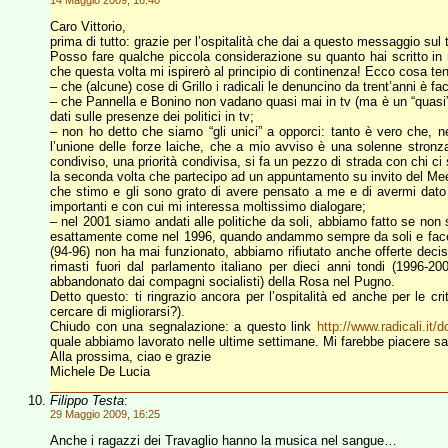
14 Maggio 2009, 16:40
Caro Vittorio,
prima di tutto: grazie per l’ospitalità che dai a questo messaggio sul 
Posso fare qualche piccola considerazione su quanto hai scritto in 
che questa volta mi ispirerò al principio di continenza! Ecco cosa teng
– che (alcune) cose di Grillo i radicali le denuncino da trent’anni è fa
– che Pannella e Bonino non vadano quasi mai in tv (ma è un “quasi” 
dati sulle presenze dei politici in tv;
– non ho detto che siamo “gli unici” a opporci: tanto è vero che, nel
l’unione delle forze laiche, che a mio avviso è una solenne stronz
condiviso, una priorità condivisa, si fa un pezzo di strada con chi ci 
la seconda volta che partecipo ad un appuntamento su invito del Meetup
che stimo e gli sono grato di avere pensato a me e di avermi dato l
importanti e con cui mi interessa moltissimo dialogare;
– nel 2001 siamo andati alle politiche da soli, abbiamo fatto se non 
esattamente come nel 1996, quando andammo sempre da soli e facem
(94-96) non ha mai funzionato, abbiamo rifiutato anche offerte deci
rimasti fuori dal parlamento italiano per dieci anni tondi (1996-20
abbandonato dai compagni socialisti) della Rosa nel Pugno.
Detto questo: ti ringrazio ancora per l’ospitalità ed anche per le c
cercare di migliorarsi?).
Chiudo con una segnalazione: a questo link
http://www.radicali.it/
quale abbiamo lavorato nelle ultime settimane. Mi farebbe piacere s
Alla prossima, ciao e grazie
Michele De Lucia
Filippo Testa
:
29 Maggio 2009, 16:25
Anche i ragazzi dei Travaglio hanno la musica nel sangue…