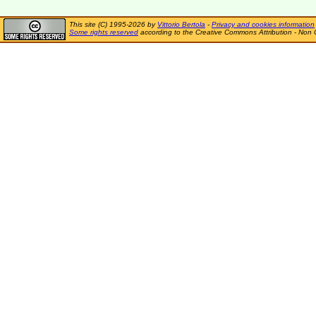
This site (C) 1995-2026 by
Vittorio Bertola
-
Privacy and cookies information
Some rights reserved
according to the Creative Commons Attribution - Non 