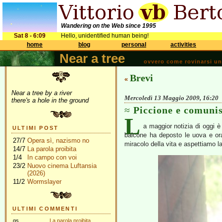
Wandering on the Web since 1995
Sat 8 - 6:09
Hello, unidentified human being!
home
blog
personal
activities
Near a tree
ovvero come rovinarsi una 
Brevi
«
Near a tree by a river
Mercoledì 13 Maggio 2009, 16:20
there's a hole in the ground
Piccione e comuni
L
a maggior notizia di oggi è
ULTIMI POST
balcone ha deposto le uova e ora 
27/7
Opera sì, nazismo no
miracolo della vita e aspettiamo l
14/7
La parola proibita
1/4
In campo con voi
23/2
Nuovo cinema Luftansia
(2026)
11/2
Wormslayer
ULTIMI COMMENTI
gs
La parola proibita