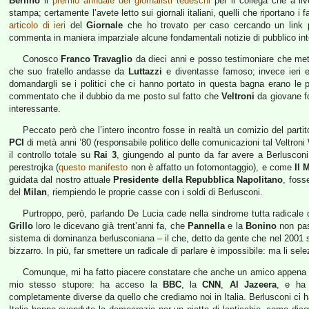
Berlino
il
premio annuale dei giornalisti tedeschi
per il collega che a live
stampa; certamente l’avete letto sui giornali italiani, quelli che riportano 
articolo di ieri
del
Giornale
che ho trovato per caso cercando un link per 
commenta in maniera imparziale alcune fondamentali notizie di pubblico inte
Conosco
Franco Travaglio
da dieci anni e posso testimoniare che mett
che suo fratello andasse da
Luttazzi
e diventasse famoso; invece ieri e
domandargli se i politici che ci hanno portato in questa bagna erano le 
commentato che il dubbio da me posto sul fatto che
Veltroni
da giovane fos
interessante.
Peccato però che l’intero incontro fosse in realtà un comizio del parti
PCI
di metà anni ’80 (responsabile politico delle comunicazioni tal Veltroni W
il controllo totale su
Rai 3
, giungendo al punto da far avere a Berlusconi i
perestrojka (
questo manifesto
non è affatto un fotomontaggio), e come
Il 
guidata dal nostro attuale
Presidente della Repubblica Napolitano
, fosse
del
Milan
, riempiendo le proprie casse con i soldi di Berlusconi.
Purtroppo, però, parlando De Lucia cade nella sindrome tutta radicale d
Grillo
loro le dicevano già trent’anni fa, che
Pannella
e la
Bonino
non pas
sistema di dominanza berlusconiana – il che, detto da gente che nel 2001 
bizzarro. In più, far smettere un radicale di parlare è impossibile: ma li s
Comunque, mi ha fatto piacere constatare che anche un amico appena tor
mio stesso stupore: ha acceso la
BBC
, la
CNN
,
Al Jazeera
, e ha 
completamente diverse da quello che crediamo noi in Italia. Berlusconi ci ha