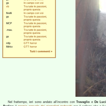
gs
In campo con voi
vb
Tra tutte le passioni,
proprio questa
finelli
In campo con voi
gs
Tra tutte le passioni,
proprio questa
MCP
Tra tutte le passioni,
proprio questa
.mau.
Tra tutte le passioni,
proprio questa
gs
Tra tutte le passioni,
proprio questa
mfp
GTT horror
Mirko
GTT horror
Tutti i commenti
»
Nel frattempo, ieri sono andato all’incontro con
Travaglio
e
De Luc