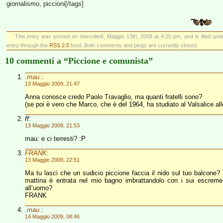
giornalismo, piccioni[/tags]
This entry was posted on mercoledì, Maggio 13th, 2009 at 4:20 pm, and is filed un
entry through the
RSS 2.0
feed. Both comments and pings are currently closed.
10 commenti a “Piccione e comunista”
.mau.
:
13 Maggio 2009, 21:47
Anna conosce credo Paolo Travaglio, ma quanti fratelli sono?
(se poi è vero che Marco, che è del 1964, ha studiato al Valsalice al
ff
:
13 Maggio 2009, 21:53
mau: e ci terresti? :P
FRANK
:
13 Maggio 2009, 22:51
Ma tu lasci che un sudicio piccione faccia il nido sul tuo balcone?
mattina è entrata nel mio bagno imbrattandolo con i sui escreme
all’uomo?
FRANK
.mau.
:
14 Maggio 2009, 08:46