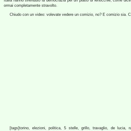
Italia hanno svenduto la democrazia per un piatto di lenticchie, come d
ormai completamente stravolto.
Chiudo con un video: volevate vedere un comizio, no? E comizio sia. Ci 
[tags]torino, elezioni, politica, 5 stelle, grillo, travaglio, de lucia, 