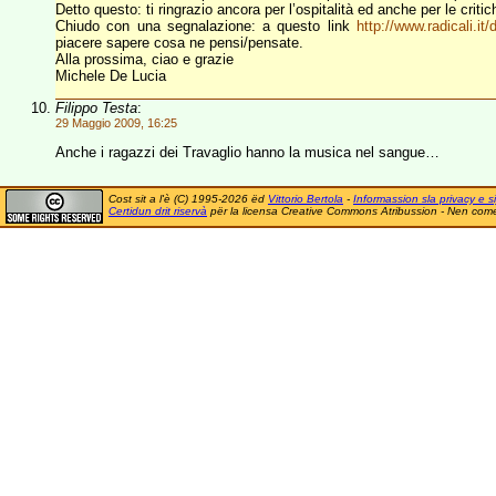
Detto questo: ti ringrazio ancora per l’ospitalità ed anche per le crit
Chiudo con una segnalazione: a questo link
http://www.radicali.it
piacere sapere cosa ne pensi/pensate.
Alla prossima, ciao e grazie
Michele De Lucia
Filippo Testa
:
29 Maggio 2009, 16:25
Anche i ragazzi dei Travaglio hanno la musica nel sangue…
Cost sit a l'è (C) 1995-2026 ëd
Vittorio Bertola
-
Informassion sla privacy e si
Certidun drit riservà
për la licensa Creative Commons Atribussion - Nen comer