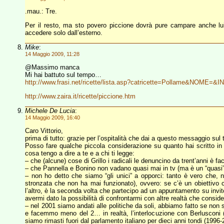
.mau.: Tre.
Per il resto, ma sto povero piccione dovrà pure campare anche lui
accedere solo dall’esterno.
Mike
:
14 Maggio 2009, 11:28
@Massimo manca
Mi hai battuto sul tempo…
http://www.frasi.net/ricette/lista.asp?catricette=Pollame&NOME=&
http://www.zaira.it/ricette/piccione.htm
Michele De Lucia
:
14 Maggio 2009, 16:40
Caro Vittorio,
prima di tutto: grazie per l’ospitalità che dai a questo messaggio sul 
Posso fare qualche piccola considerazione su quanto hai scritto in 
cosa tengo a dire a te e a chi ti legge:
– che (alcune) cose di Grillo i radicali le denuncino da trent’anni è fa
– che Pannella e Bonino non vadano quasi mai in tv (ma è un “quasi” pe
– non ho detto che siamo “gli unici” a opporci: tanto è vero che, ne
stronzata che non ha mai funzionato), ovvero: se c’è un obiettivo c
l’altro, è la seconda volta che partecipo ad un appuntamento su invito
avermi dato la possibilità di confrontarmi con altre realtà che consid
– nel 2001 siamo andati alle politiche da soli, abbiamo fatto se n
e facemmo meno del 2… in realtà, l’interlocuzione con Berlusconi (
siamo rimasti fuori dal parlamento italiano per dieci anni tondi (1996