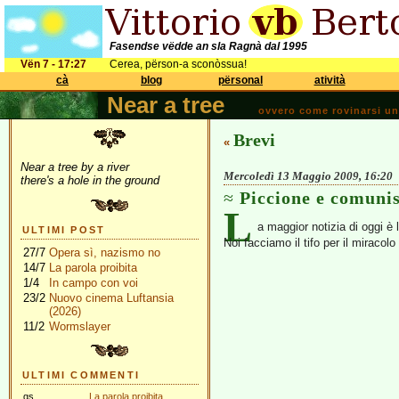
Fasendse vëdde an sla Ragnà dal 1995
Vën 7 - 17:27
Cerea, përson-a sconòssua!
cà
blog
përsonal
atività
Near a tree
ovvero come rovinarsi una 
Brevi
«
Near a tree by a river
Mercoledì 13 Maggio 2009, 16:20
there's a hole in the ground
Piccione e comuni
L
a maggior notizia di oggi è 
ULTIMI POST
Noi facciamo il tifo per il miracol
27/7
Opera sì, nazismo no
14/7
La parola proibita
1/4
In campo con voi
23/2
Nuovo cinema Luftansia
(2026)
11/2
Wormslayer
ULTIMI COMMENTI
gs
La parola proibita