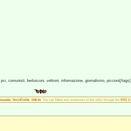
ali, pci, comunisti, berlusconi, veltroni, informazione, giornalismo, piccioni[/tags]
taaaalia
,
SinchËstèile
,
StillLife
. You can follow any responses to this entry through the
RSS 2.