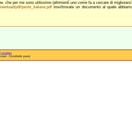
iche, che per me sono utilissime (altrimenti uno come fa a cercare di migliorarsi
/download/pdf/peste_italiana.pdf
trovi/trovate un documento al quale abbiamo
j cookies
sial - Condivide parej