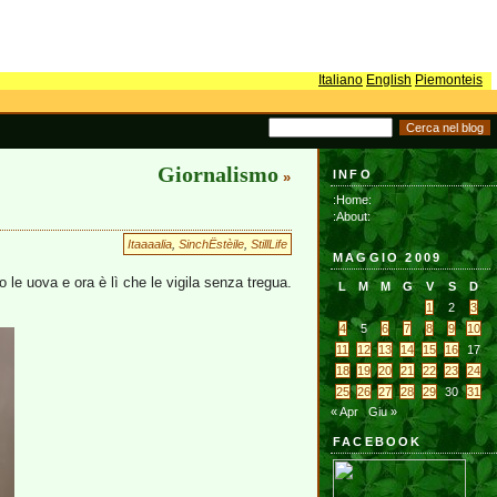
Italiano
English
Piemonteis
Giornalismo
INFO
»
:Home:
:About:
Itaaaalia
,
SinchËstèile
,
StillLife
MAGGIO 2009
 le uova e ora è lì che le vigila senza tregua.
L
M
M
G
V
S
D
1
2
3
4
5
6
7
8
9
10
11
12
13
14
15
16
17
18
19
20
21
22
23
24
25
26
27
28
29
30
31
« Apr
Giu »
FACEBOOK