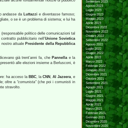
arziale alcune fondamentali notizie di pubblico
Settembre 2023
Agosto 2023
Luglio 2023
llo andasse da
Luttazzi
e diventasse famoso;
Giugno 2023
Maggio 2023
liate, o se è un problema di sistema; e lui ha
Aprile 2023
Dicembre 2022
Novembre 2022
 (responsabile politico delle comunicazioni tal
Ottobre 2022
ontratto pubblicitario nell’
Unione Sovietica
Settembre 2022
al nostro attuale
Presidente della Repubblica
Agosto 2022
Luglio 2022
Giugno 2022
dicevano già trent’anni fa, che
Pannella
e la
Aprile 2022
Marzo 2022
presentò alle elezioni insieme a Berlusconi, è
Febbraio 2022
Gennaio 2022
Dicembre 2021
ore: ha acceso la
BBC
, la
CNN
,
Al Jazeera
, e
Ottobre 2021
le; oltre a
“comunista”
(che poi i comunisti in
Settembre 2021
te stravolto.
Agosto 2021
Luglio 2021
Giugno 2021
Maggio 2021
Aprile 2021
Marzo 2021
Febbraio 2021
Gennaio 2021
Dicembre 2020
Novembre 2020