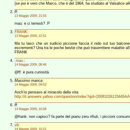
(se poi è vero che Marco, che è del 1964, ha studiato al Valsalice al
ff
:
13 Maggio 2009, 21:53
mau: e ci terresti? :P
FRANK
:
13 Maggio 2009, 22:51
Ma tu lasci che un sudicio piccione faccia il nido sul tuo balcon
escrementi? Una tra le poche bestie che può trasemttere malattie al
FRANK
.mau.
:
14 Maggio 2009, 08:46
@ff: è pura curiosità.
Massimo manca
:
14 Maggio 2009, 09:53
Anch’io pensavo al miracolo della vita:
http://it.answers.yahoo.com/question/index?qid=20081026133445A
ff
:
14 Maggio 2009, 10:08
@frank: non capisci? fa parte del pianu zeru rifiuti, i piccioni consu
vb
:
14 Maggio 2009, 10:21