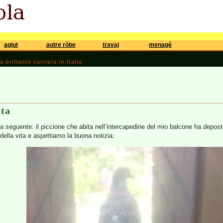
agiut
autre ròbe
travaj
menagé
brillante carriera in Italia
sta
la seguente: il piccione che abita nell’intercapedine del mio balcone ha deposto
o della vita e aspettiamo la buona notizia: