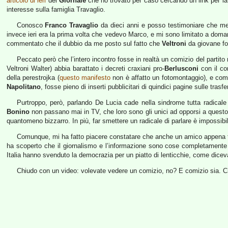
articolo di ieri
del
Giornale
che ho trovato per caso cercando un link per la n
interesse sulla famiglia Travaglio.
Conosco
Franco Travaglio
da dieci anni e posso testimoniare che met
invece ieri era la prima volta che vedevo Marco, e mi sono limitato a doman
commentato che il dubbio da me posto sul fatto che
Veltroni
da giovane fos
Peccato però che l’intero incontro fosse in realtà un comizio del partito
Veltroni Walter) abbia barattato i decreti craxiani pro-
Berlusconi
con il co
della perestrojka (
questo manifesto
non è affatto un fotomontaggio), e co
Napolitano
, fosse pieno di inserti pubblicitari di quindici pagine sulle trasf
Purtroppo, però, parlando De Lucia cade nella sindrome tutta radicale
Bonino
non passano mai in TV, che loro sono gli unici ad opporsi a questo
quantomeno bizzarro. In più, far smettere un radicale di parlare è impossib
Comunque, mi ha fatto piacere constatare che anche un amico appena tor
ha scoperto che il giornalismo e l’informazione sono cose completamente d
Italia hanno svenduto la democrazia per un piatto di lenticchie, come dic
Chiudo con un video: volevate vedere un comizio, no? E comizio sia. Ci 