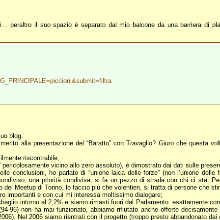
… peraltro il suo spazio è separato dal mio balcone da una barriera di pla
ING_PRINCIPALE=piccioni&submit=filtra
tuo blog.
merito alla presentazione del “Baratto” con Travaglio? Giuro che questa volt
cilmente riscontrabile;
ricolosamente vicino allo zero assoluto), è dimostrato dai dati sulle presenze
lle conclusioni, ho parlato di “unione laica delle forze” (non l’unione dell
ondiviso, una priorità condivisa, si fa un pezzo di strada con chi ci sta. P
 del Meetup di Torino, lo faccio più che volentieri, si tratta di persone che s
ero importanti e con cui mi interessa moltissimo dialogare;
on sbaglio intorno al 2,2% e siamo rimasti fuori dal Parlamento: esattamente
94-96) non ha mai funzionato, abbiamo rifiutato anche offerte decisamente 
-2006). Nel 2006 siamo rientrati con il progetto (troppo presto abbandonato dai