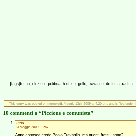
[tags]torino, elezioni, politica, 5 stelle, grillo, travaglio, de lucia, radic
This entry was posted on mercoledì, Maggio 13th, 2009 at 4:20 pm, and is filed under
I
10 commenti a “Piccione e comunista”
.mau.
:
13 Maggio 2009, 21:47
Anna conosce credo Paolo Travaglio, ma quanti fratelli sono?