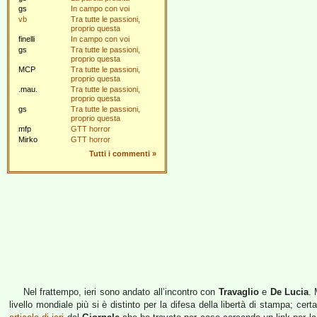
gs
In campo con voi
vb
Tra tutte le passioni,
proprio questa
finelli
In campo con voi
gs
Tra tutte le passioni,
proprio questa
MCP
Tra tutte le passioni,
proprio questa
.mau.
Tra tutte le passioni,
proprio questa
gs
Tra tutte le passioni,
proprio questa
mfp
GTT horror
Mirko
GTT horror
Tutti i commenti
»
Nel frattempo, ieri sono andato all’incontro con
Travaglio
e
De Lucia
. 
livello mondiale più si è distinto per la difesa della libertà di stampa; cert