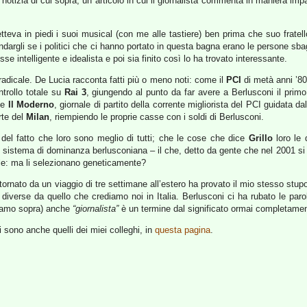
otizia di cui sopra; un articolo in cui il giornalista commenta in maniera imp
teva in piedi i suoi musical (con me alle tastiere) ben prima che suo frate
dargli se i politici che ci hanno portato in questa bagna erano le persone sbag
se intelligente e idealista e poi sia finito così lo ha trovato interessante.
 radicale. De Lucia racconta fatti più o meno noti: come il
PCI
di metà anni ’80
ntrollo totale su
Rai 3
, giungendo al punto da far avere a Berlusconi il primo c
me
Il Moderno
, giornale di partito della corrente migliorista del PCI guidata d
erte del
Milan
, riempiendo le proprie casse con i soldi di Berlusconi.
 del fatto che loro sono meglio di tutti; che le cose che dice
Grillo
loro le 
 sistema di dominanza berlusconiana – il che, detto da gente che nel 2001 si 
ile: ma li selezionano geneticamente?
nato da un viaggio di tre settimane all’estero ha provato il mio stesso stup
iverse da quello che crediamo noi in Italia. Berlusconi ci ha rubato le paro
evamo sopra) anche
“giornalista”
è un termine dal significato ormai completamen
sono anche quelli dei miei colleghi, in
questa pagina
.