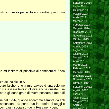
Settembre 2014
Luglio 2014
Giugno 2014
stica (messa per evitare il vento) quindi può
Maggio 2014
Aprile 2014
Marzo 2014
Febbraio 2014
Gennaio 2014
Dicembre 2013
Novembre 2013
Ottobre 2013
Settembre 2013
Agosto 2013
Luglio 2013
Giugno 2013
Maggio 2013
Aprile 2013
Marzo 2013
Febbraio 2013
a mi ispirerò al principio di continenza! Ecco
Gennaio 2013
Dicembre 2012
Novembre 2012
 dei politici in tv;
Ottobre 2012
e forze laiche, che a mio avviso è una solenne
Settembre 2012
er me essere laici vuol dire anche questo. Tra
Agosto 2012
timo e gli sono grato di avere pensato a me e di
Luglio 2012
Giugno 2012
 come nel 1996, quando andammo sempre da soli
Maggio 2012
abbondanti da parte sua in termini di seggi e
Aprile 2012
 compagni socialisti) della Rosa nel Pugno.
Marzo 2012