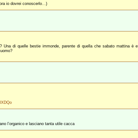
lora io dovrei conoscerlo…)
e? Una di quelle bestie immonde, parente di quella che sabato mattina è e
l’uomo?
AIXDQo
mano l’organico e lasciano tanta utile cacca