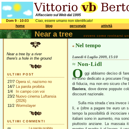
Affacciato sul Web dal 1995
Dom 9 - 10:03
Ciao, essere umano non identificato!
home
blog
personale
attività
Near a tree
ovvero come rovinarsi una 
Nel tempo
«
Near a tree by a river
Lunedì 6 Luglio 2009, 15:10
there's a hole in the ground
Non-Lidl
O
ggi abbiamo deciso di fare 
ULTIMI POST
mi sono dedicato a procurare l’ing
27/7
Opera sì, nazismo no
di fiducia, ma non ero sicuro che 
14/7
La parola proibita
Baviera
, dove donne poppute colgo
1/4
In campo con voi
discount nazionale.
23/2
Nuovo cinema Luftansia
(2026)
Sulla mia strada c’era invece 
11/2
Wormslayer
lì, e (oltre a pagare tre euro un 
tempo la possibilità di incrociare 
italiani sono in aumento, ma sono 
ULTIMI COMMENTI
piuttosto anziane. La massaia it
gs
La parola proibita
mentre il marito è al lavoro, è 