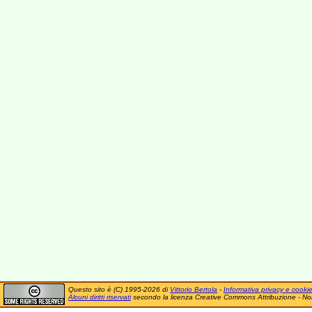
Questo sito è (C) 1995-2026 di
Vittorio Bertola
-
Informativa privacy e cooki
Alcuni diritti riservati
secondo la licenza Creative Commons Attribuzione - No