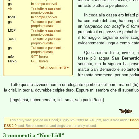
gs
In campo con voi
rimasto piuttosto perplesso.
vb
Tra tutte le passioni,
proprio questa
In coda alla cassa ero infatti 
finelli
In campo con voi
ha comprato del cibo; ha comprato
gs
Tra tutte le passioni,
proprio questa
un
“carpaccio con scaglie di form
MCP
Tra tutte le passioni,
pressato) il cui prezzo è probabilm
proprio questa
il formaggio, tagliarne delle sc
.mau.
Tra tutte le passioni,
evidentemente lunga e complicata t
proprio questa
gs
Tra tutte le passioni,
proprio questa
Quella dietro di me, invece, 
mfp
GTT horror
fosse più acqua
San Bernard
Mirko
GTT horror
scusata, ma la signora ha prose
Tutti i commenti
»
marca San Bernardo e soltanto li
frizzante nemmeno, per non parlar
Tutto questo avviene non in un elegante quartiere collinare, ma nel (fu
la crisi, in teoria, dovrebbe colpire duro. Eppure mi sembra che di superfluo
[tags]crisi, supermercato, lidl, sma, san paolo[/tags]
This entry was posted on lunedì, Luglio 6th, 2009 at 3:10 pm, and is filed under
Piangi
RSS 2.0
feed. Both comments and pings are currently closed.
3 commenti a “Non-Lidl”