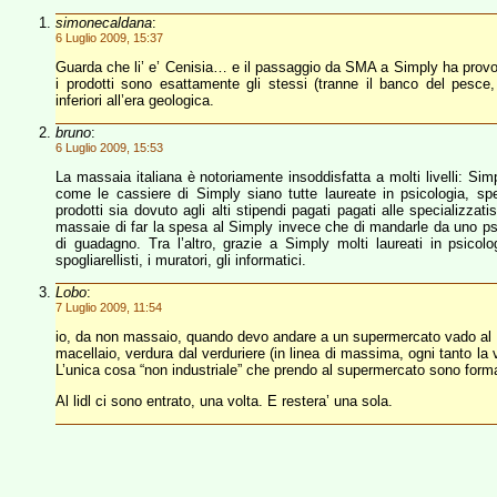
simonecaldana
:
6 Luglio 2009, 15:37
Guarda che li’ e’ Cenisia… e il passaggio da SMA a Simply ha provoc
i prodotti sono esattamente gli stessi (tranne il banco del pesce
inferiori all’era geologica.
bruno
:
6 Luglio 2009, 15:53
La massaia italiana è notoriamente insoddisfatta a molti livelli: Sim
come le cassiere di Simply siano tutte laureate in psicologia, sp
prodotti sia dovuto agli alti stipendi pagati pagati alle specializza
massaie di far la spesa al Simply invece che di mandarle da uno 
di guadagno. Tra l’altro, grazie a Simply molti laureati in psicol
spogliarellisti, i muratori, gli informatici.
Lobo
:
7 Luglio 2009, 11:54
io, da non massaio, quando devo andare a un supermercato vado al GS
macellaio, verdura dal verduriere (in linea di massima, ogni tanto la
L’unica cosa “non industriale” che prendo al supermercato sono forma
Al lidl ci sono entrato, una volta. E restera’ una sola.