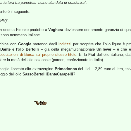
la lettera tra parentesi vicino alla data di scadenza”
.
ento è il seguente:
(PV)”
.
con sede a Firenze prodotto a
Voghera
dev’essere certamente garanzia di quali
n sono nemmeno italiane.
erchina con
Google
partendo dagli
indirizzi
per scoprire che l’olio ligure è p
o
Dante
e l’olio
Bertolli
– già della megamultinazionale
Unilever
– e che è 
peculazioni di Borsa sul proprio stesso titolo
. E’ la
Fiat
dell’olio italiano, d
oltre la metà dell’olio nazionale (pardon, confezionato in Italia).
eglio l’onesto olio extravergine
Primadonna
del Lidl – 2,89 euro al litro, tal
ggio dell’olio
SassoBertolliDanteCarapelli
?