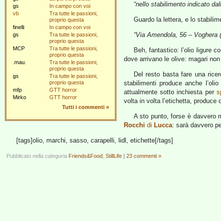
“nello stabilimento indicato dal
gs
In campo con voi
vb
Tra tutte le passioni,
Guardo la lettera, e lo stabilim
proprio questa
finelli
In campo con voi
“Via Amendola, 56 – Voghera 
gs
Tra tutte le passioni,
proprio questa
MCP
Tra tutte le passioni,
Beh, fantastico: l’olio ligure 
proprio questa
dove arrivano le olive: magari no
.mau.
Tra tutte le passioni,
proprio questa
Del resto basta fare una ric
gs
Tra tutte le passioni,
proprio questa
stabilimenti produce anche l’oli
mfp
GTT horror
attualmente sotto inchiesta per
s
Mirko
GTT horror
volta in volta l’etichetta, produce 
Tutti i commenti
»
A sto punto, forse è davvero m
Rocchi
di
Lucca
: sarà davvero pe
[tags]olio, marchi, sasso, carapelli, lidl, etichette[/tags]
Pubblicato nella categoria
Friends&Food
,
StillLife
|
23 commenti »