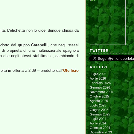
tà. L’etichetta non lo dice, dunque chissà da
rodotto dal gruppo
Carapelli
, che negli stessi
di proprietà di una multinazionale spagnola
TWITTER
ato che negli stessi stabilimenti, cambiando di
ARCHIVI
volta in offerta a 2,39 – prodotto dall’
Oleificio
Luglio 2026
Aprile 2026
Febbraio 2026
Gennaio 2026
Novembre 2025
Ottobre 2025
Agosto 2025
Luglio 2025
Giugno 2025
Gennaio 2025
Luglio 2024
Aprile 2024
Gennaio 2024
Dicembre 2023