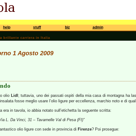
help
stuff
biz
admin
brillante carriera in Italia
iorno 1 Agosto 2009
ondo
o olio
Lidl
; tuttavia, uno dei passati ospiti della mia casa di montagna ha las
nsalata fosse meglio usare l’olio ligure per eccellenza, marchio noto e di qual
 era in tavola, io abbia notato sull’etichetta la seguente scritta:
 L. Da Vinci, 31 – Tavarnelle Val di Pesa (FI)”
fantastico olio ligure con sede in provincia di
Firenze
? Poi prosegue: