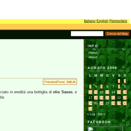
Italiano
English
Piemonteis
INFO
:Home:
:About:
AGOSTO 2009
L
M
M
G
V
S
D
1
2
Friends&Food
,
StillLife
3
4
5
6
7
8
9
ciato in eredità una bottiglia di
olio Sasso
, e
10
11
12
13
14
15
16
ità.
17
18
19
20
21
22
23
24
25
26
27
28
29
30
31
« Lug
Set »
FACEBOOK