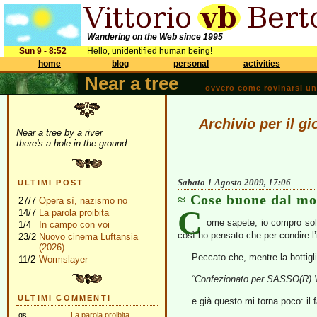
Wandering on the Web since 1995
Sun 9 - 8:52
Hello, unidentified human being!
home
blog
personal
activities
Near a tree
ovvero come rovinarsi una 
Archivio per il g
Near a tree by a river
there's a hole in the ground
Sabato 1 Agosto 2009, 17:06
ULTIMI POST
Cose buone dal m
27/7
Opera sì, nazismo no
C
14/7
La parola proibita
ome sapete, io compro sol
1/4
In campo con voi
così ho pensato che per condire l’i
23/2
Nuovo cinema Luftansia
(2026)
Peccato che, mentre la bottiglia
11/2
Wormslayer
“Confezionato per SASSO(R) Via
ULTIMI COMMENTI
e già questo mi torna poco: il 
gs
La parola proibita