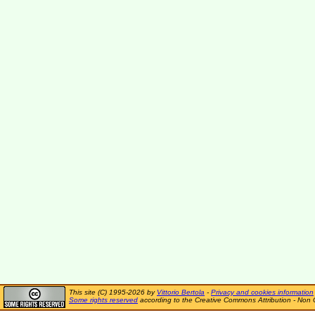
This site (C) 1995-2026 by
Vittorio Bertola
-
Privacy and cookies information
Some rights reserved
according to the Creative Commons Attribution - Non 