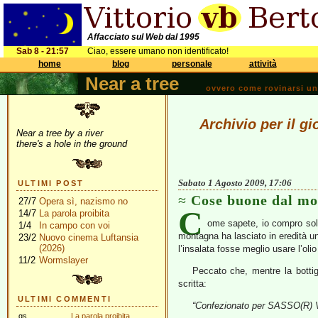
Affacciato sul Web dal 1995
Sab 8 - 21:57
Ciao, essere umano non identificato!
home
blog
personale
attività
Near a tree
ovvero come rovinarsi una 
Archivio per il g
Near a tree by a river
there's a hole in the ground
Sabato 1 Agosto 2009, 17:06
ULTIMI POST
Cose buone dal m
27/7
Opera sì, nazismo no
C
14/7
La parola proibita
ome sapete, io compro sol
1/4
In campo con voi
montagna ha lasciato in eredità un
23/2
Nuovo cinema Luftansia
(2026)
l’insalata fosse meglio usare l’oli
11/2
Wormslayer
Peccato che, mentre la bottigl
scritta:
ULTIMI COMMENTI
“Confezionato per SASSO(R) Via
gs
La parola proibita