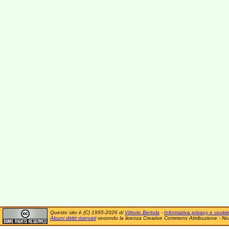
Questo sito è (C) 1995-2026 di
Vittorio Bertola
-
Informativa privacy e cooki
Alcuni diritti riservati
secondo la licenza Creative Commons Attribuzione - No