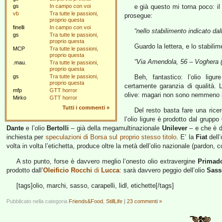
gs
In campo con voi
e già questo mi torna poco: il
vb
Tra tutte le passioni,
prosegue:
proprio questa
finelli
In campo con voi
“nello stabilimento indicato dal
gs
Tra tutte le passioni,
proprio questa
Guardo la lettera, e lo stabilim
MCP
Tra tutte le passioni,
proprio questa
“Via Amendola, 56 – Voghera 
.mau.
Tra tutte le passioni,
proprio questa
gs
Tra tutte le passioni,
Beh, fantastico: l’olio li
proprio questa
certamente garanzia di qualità. 
mfp
GTT horror
olive: magari non sono nemmeno i
Mirko
GTT horror
Tutti i commenti
»
Del resto basta fare una ric
l’olio ligure è prodotto dal gruppo
Dante
e l’olio
Bertolli
– già della megamultinazionale
Unilever
– e che è d
inchiesta per
speculazioni di Borsa sul proprio stesso titolo
. E’ la
Fiat
dell’
volta in volta l’etichetta, produce oltre la metà dell’olio nazionale (pardon, co
A sto punto, forse è davvero meglio l’onesto olio extravergine
Primad
prodotto dall’
Oleificio Rocchi
di
Lucca
: sarà davvero peggio dell’olio
Sass
[tags]olio, marchi, sasso, carapelli, lidl, etichette[/tags]
Pubblicato nella categoria
Friends&Food
,
StillLife
|
23 commenti »