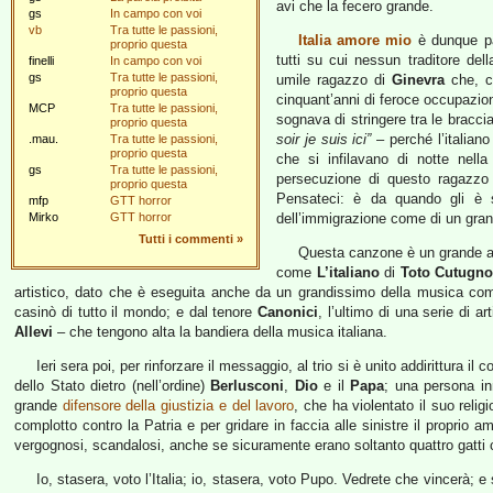
avi che la fecero grande.
gs
In campo con voi
vb
Tra tutte le passioni,
Italia amore mio
è dunque pat
proprio questa
tutti su cui nessun traditore del
finelli
In campo con voi
gs
Tra tutte le passioni,
umile ragazzo di
Ginevra
che, co
proprio questa
cinquant’anni di feroce occupazio
MCP
Tra tutte le passioni,
sognava di stringere tra le bracci
proprio questa
soir je suis ici”
– perché l’italian
.mau.
Tra tutte le passioni,
proprio questa
che si infilavano di notte nella
gs
Tra tutte le passioni,
persecuzione di questo ragazzo
proprio questa
Pensateci: è da quando gli è s
mfp
GTT horror
Mirko
GTT horror
dell’immigrazione come di un gra
Tutti i commenti
»
Questa canzone è un grande att
come
L’italiano
di
Toto Cutugn
artistico, dato che è eseguita anche da un grandissimo della musica c
casinò di tutto il mondo; e dal tenore
Canonici
, l’ultimo di una serie di art
Allevi
– che tengono alta la bandiera della musica italiana.
Ieri sera poi, per rinforzare il messaggio, al trio si è unito addirittura i
dello Stato dietro (nell’ordine)
Berlusconi
,
Dio
e il
Papa
; una persona i
grande
difensore della giustizia e del lavoro
, che ha violentato il suo reli
complotto contro la Patria e per gridare in faccia alle sinistre il proprio am
vergognosi, scandalosi, anche se sicuramente erano soltanto quattro gatti 
Io, stasera, voto l’Italia; io, stasera, voto Pupo. Vedrete che vincerà; e 