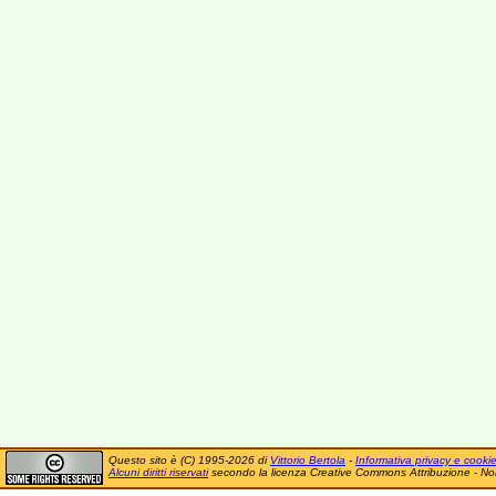
Questo sito è (C) 1995-2026 di
Vittorio Bertola
-
Informativa privacy e cooki
Alcuni diritti riservati
secondo la licenza Creative Commons Attribuzione - No