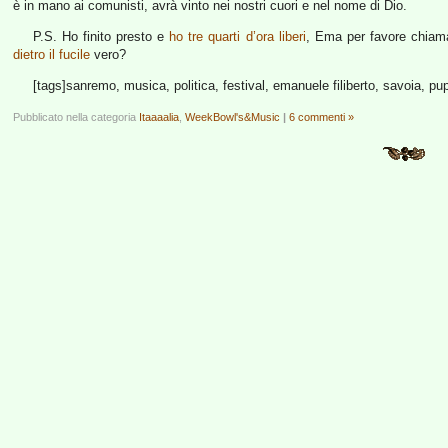
è in mano ai comunisti, avrà vinto nei nostri cuori e nel nome di Dio.
P.S. Ho finito presto e
ho tre quarti d’ora liberi
, Ema per favore chiama
dietro il fucile
vero?
[tags]sanremo, musica, politica, festival, emanuele filiberto, savoia, pupo,
Pubblicato nella categoria
Itaaaalia
,
WeekBowl's&Music
|
6 commenti »