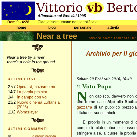
Affacciato sul Web dal 1995
Dom 9 - 4:28
Ciao, essere umano non identificato!
home
blog
personale
attività
Near a tree
ovvero come rovinarsi una 
Archivio per il g
Near a tree by a river
there's a hole in the ground
Sabato 20 Febbraio 2010, 10:40
ULTIMI POST
Voto Pupo
27/7
Opera sì, nazismo no
N
14/7
La parola proibita
on capisco, davvero non ca
1/4
In campo con voi
che freme dalle
Alpi
alla
Sicilia
23/2
Nuovo cinema Luftansia
(2026)
gazzarra
di un pubblico prezzola
11/2
Wormslayer
l’Italia e i suoi simboli.
E’ proprio in un momento di cr
complotti plutocratici e massoni
ULTIMI COMMENTI
stringere a sé, al cuore, la propria
gs
La parola proibita