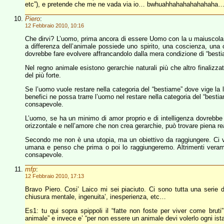
etc”), e pretende che me ne vada via io… bwhuahhahahahahahaha… e i
Piero
:
12 Febbraio 2010, 10:16
Che dirvi? L’uomo, prima ancora di essere Uomo con la u maiuscol
a differenza dell’animale possiede uno spirito, una coscienza, una 
dovrebbe fare evolvere affrancandolo dalla mera condizione di “bestia
Nel regno animale esistono gerarchie naturali più che altro finalizzat
del più forte.
Se l’uomo vuole restare nella categoria del “bestiame” dove vige la l
benefici ne possa trarre l’uomo nel restare nella categoria del “best
consapevole.
L’uomo, se ha un minimo di amor proprio e di intelligenza dovrebbe a
orizzontale e nell’amore che non crea gerarchie, può trovare piena r
Secondo me non è una utopia, ma un obiettivo da raggiungere. Ci v
umana e penso che prima o poi lo raggiungeremo. Altrimenti verament
consapevole.
mfp
:
12 Febbraio 2010, 17:13
Bravo Piero. Cosi’ Laico mi sei piaciuto. Ci sono tutta una serie d
chiusura mentale, ingenuita’, inesperienza, etc…
Es1: tu qui sopra spippoli il “fatte non foste per viver come bruti
animale” e invece e’ “per non essere un animale devi volerlo ogni istan