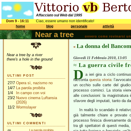
Affacciato sul Web dal 1995
Dom 9 - 16:11
Ciao, essere umano non identificato!
home
blog
personale
attività
Near a tree
ovvero come rovinarsi una 
La donna del Bancom
«
Near a tree by a river
Giovedì 11 Febbraio 2010, 13:05
there's a hole in the ground
La guerra civile f
D
a ieri gira a ciclo continu
ULTIMI POST
racconta
questa storia
: l’avvocato
27/7
Opera sì, nazismo no
un occhio sulle carte del giudic
14/7
La parola proibita
processo cominci. La storia vien
1/4
In campo con voi
alle conclusioni: la magistratura è
23/2
Nuovo cinema Luftansia
sfavore degli imputati, tanto da 
(2026)
11/2
Wormslayer
In realtà lo scandalo è relativ
già talmente chiare e provate da
processo finisca diversamente da
ULTIMI COMMENTI
tra gli spettatori di questi media
gs
La parola proibita
sia tutta faziosa e forcaiola; un’I