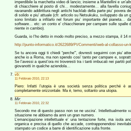
imperdibile la marchetta video di lancio; insieme a Mantellini e un’a
di chiacchiere al posto di chi… modestamente… alla favella coniug
ravanando addirittura negli antichi hacklab della parte piu’ povera de
di solido e piu’ attuale (cfr. articolo su Netsukuku, sviluppato da 
sono limitato a infilarlo nel forum piu’ importante del pianeta… da 
software… etc: un conto e’ chiacchierare per campare sulle spalle d
niente in cambio).
Guarda, io l’ho detto in modo molto preciso, a mezzo stampa, il 14 
http://punto-informatico.it/2622689/PI/Commenti/web-al-collasso-un-
Se tu ancora oggi ti chiedi “perche'”, dovresti seguirmi con piu’ att
anche io a Roma, ma non spendo cosi’ tanto per campare e, soprattutto
Se l’avessi a quest’ora mi troveresti tra i tanti imbucati nei partiti poli
giovanotti in qualche aziendola…
vb
:
11 Febbraio 2010, 22:13
Piero: Infatti l’utopia è una società senza politica perché è 
completamente orizzontale. Ma è, temo, soltanto una utopia.
Mir
:
11 Febbraio 2010, 22:32
Secondo me di questo passo non se ne uscira’. Intellettualmente va 
situazione ne abbiamo da anni un gran numero.
L’emancipazione intellettuale e’ una tentazione forte, ma isola 
organica e precisa di quello che accade, contrapponendosi inevitabilm
stampato un codice a barre di identificazione sulla fronte.