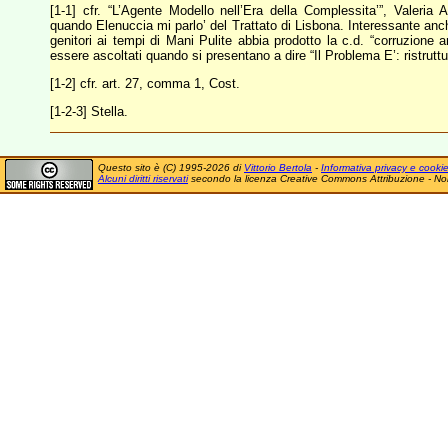
[1-1] cfr. “L’Agente Modello nell’Era della Complessita’”, Valeria 
quando Elenuccia mi parlo’ del Trattato di Lisbona. Interessante anc
genitori ai tempi di Mani Pulite abbia prodotto la c.d. “corruzione
essere ascoltati quando si presentano a dire “Il Problema E’: ristrutt
[1-2] cfr. art. 27, comma 1, Cost.
[1-2-3] Stella.
Questo sito è (C) 1995-2026 di
Vittorio Bertola
-
Informativa privacy e cooki
Alcuni diritti riservati
secondo la licenza Creative Commons Attribuzione - No