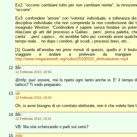
Es2: “occorre cambiare tutto per non cambiare niente”, la rimozion
“occorre”.
Es3: confondere “amore” con “volonta’ individuale, e tolleranza di
disciplina individuale che non comprenda la non condivisione del te
insegnato Winston: “Condividere il sapere senza fondare un pote
rilasciare gli atti del processo a Galileo… pero’, porca paletta, 
carita’… pero’ capisci… mi avrebbe fatto piu’ comodo avere qualche
tempo reale… no dopo i condoni, gli scudi, i processi brevi, etc…
[1] Guarda all’ameba nei primi minuti di questo, quello e’ il bru
viaggiare e andare a prelevare da mangiare al
http://www.meganetwork.org/video/20100101_dirittodautore.mp4
Mir
:
12 Febbraio 2010, 18:56
@mfp: puo’ essere, me lo ripeto ogni tanto anche io. E’ il tempo di 
tattico? Ti vedo preparato.
vb
:
12 Febbraio 2010, 19:04
Oh, io avrei bisogno di un comitato elettorale, non è che volete fare ta
Mir
:
12 Febbraio 2010, 19:41
VB: Ma stai scherzando o parli sul serio?
mfp
: