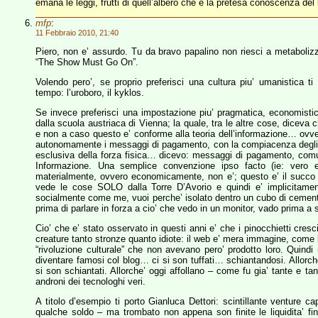
emana le leggi, frutti di quell’albero che è la pretesa conoscenza del
mfp
:
11 Febbraio 2010, 21:40
Piero, non e’ assurdo. Tu da bravo papalino non riesci a metaboli
“The Show Must Go On”.
Volendo pero’, se proprio preferisci una cultura piu’ umanistica ti 
tempo: l’uroboro, il kyklos.
Se invece preferisci una impostazione piu’ pragmatica, economisti
dalla scuola austriaca di Vienna; la quale, tra le altre cose, diceva
e non a caso questo e’ conforme alla teoria dell’informazione… ovvero 
autonomamente i messaggi di pagamento, con la compiacenza degli s
esclusiva della forza fisica… dicevo: messaggi di pagamento, co
Informazione. Una semplice convenzione ipso facto (ie: vero e
materialmente, ovvero economicamente, non e’; questo e’ il succo 
vede le cose SOLO dalla Torre D’Avorio e quindi e’ implicitament
socialmente come me, vuoi perche’ isolato dentro un cubo di cemento p
prima di parlare in forza a cio’ che vedo in un monitor, vado prima a 
Cio’ che e’ stato osservato in questi anni e’ che i pinocchietti cres
creature tanto stronze quanto idiote: il web e’ mera immagine, come la t
“rivoluzione culturale” che non avevano pero’ prodotto loro. Quindi 
diventare famosi col blog… ci si son tuffati… schiantandosi. Allorche’
si son schiantati. Allorche’ oggi affollano – come fu gia’ tante e tan
androni dei tecnologhi veri.
A titolo d’esempio ti porto Gianluca Dettori: scintillante venture ca
qualche soldo – ma trombato non appena son finite le liquidita’ finan