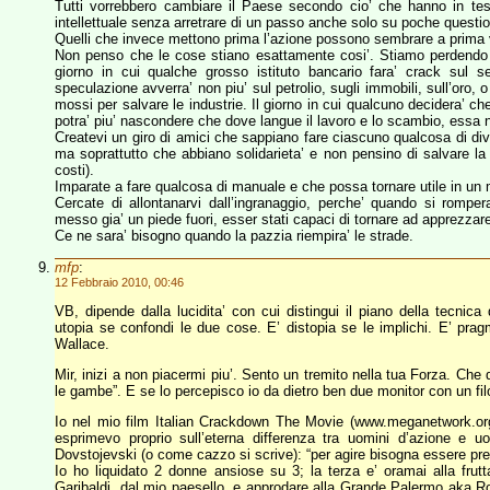
Tutti vorrebbero cambiare il Paese secondo cio’ che hanno in te
intellettuale senza arretrare di un passo anche solo su poche questioni
Quelli che invece mettono prima l’azione possono sembrare a prima vis
Non penso che le cose stiano esattamente cosi’. Stiamo perdendo t
giorno in cui qualche grosso istituto bancario fara’ crack sul se
speculazione avverra’ non piu’ sul petrolio, sugli immobili, sull’oro,
mossi per salvare le industrie. Il giorno in cui qualcuno decidera’ ch
potra’ piu’ nascondere che dove langue il lavoro e lo scambio, essa n
Createvi un giro di amici che sappiano fare ciascuno qualcosa di diver
ma soprattutto che abbiano solidarieta’ e non pensino di salvare la p
costi).
Imparate a fare qualcosa di manuale e che possa tornare utile in un
Cercate di allontanarvi dall’ingranaggio, perche’ quando si rompe
messo gia’ un piede fuori, esser stati capaci di tornare ad apprezzar
Ce ne sara’ bisogno quando la pazzia riempira’ le strade.
mfp
:
12 Febbraio 2010, 00:46
VB, dipende dalla lucidita’ con cui distingui il piano della tecnic
utopia se confondi le due cose. E’ distopia se le implichi. E’ pra
Wallace.
Mir, inizi a non piacermi piu’. Sento un tremito nella tua Forza. Che
le gambe”. E se lo percepisco io da dietro ben due monitor con un f
Io nel mio film Italian Crackdown The Movie (www.meganetwork.or
esprimevo proprio sull’eterna differenza tra uomini d’azione e u
Dovstojevski (o come cazzo si scrive): “per agire bisogna essere prel
Io ho liquidato 2 donne ansiose su 3; la terza e’ oramai alla fru
Garibaldi, dal mio paesello, e approdare alla Grande Palermo aka R