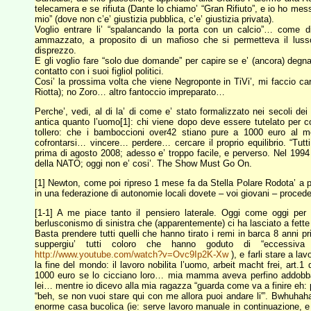
telecamera e se rifiuta (Dante lo chiamo’ “Gran Rifiuto”, e io ho mes
mio” (dove non c’e’ giustizia pubblica, c’e’ giustizia privata).
Voglio entrare li’ “spalancando la porta con un calcio”… come
ammazzato, a proposito di un mafioso che si permetteva il lusso
disprezzo.
E gli voglio fare “solo due domande” per capire se e’ (ancora) degna
contatto con i suoi figliol politici.
Cosi’ la prossima volta che viene Negroponte in TiVi’, mi faccio carin
Riotta); no Zoro… altro fantoccio impreparato…
Perche’, vedi, al di la’ di come e’ stato formalizzato nei secoli dei
antica quanto l’uomo[1]: chi viene dopo deve essere tutelato per co
tollero: che i bamboccioni over42 stiano pure a 1000 euro al 
cofrontarsi… vincere… perdere… cercare il proprio equilibrio. “Tutti 
prima di agosto 2008; adesso e’ troppo facile, e perverso. Nel 1994 
della NATO; oggi non e’ cosi’. The Show Must Go On.
[1] Newton, come poi ripreso 1 mese fa da Stella Polare Rodota’ a pro
in una federazione di autonomie locali dovete – voi giovani – proceder
[1-1] A me piace tanto il pensiero laterale. Oggi come oggi per 
berlusconismo di sinistra che (apparentemente) ci ha lasciato a fette 
Basta prendere tutti quelli che hanno tirato i remi in barca 8 ann
suppergiu’ tutti coloro che hanno goduto di “eccessiva l
http://www.youtube.com/watch?v=Ovc9Ip2K-Xw
), e farli stare a la
la fine del mondo: il lavoro nobilita l’uomo, arbeit macht frei, art
1000 euro se lo cicciano loro… mia mamma aveva perfino addobbato
lei… mentre io dicevo alla mia ragazza “guarda come va a finire eh: 
“beh, se non vuoi stare qui con me allora puoi andare li'”. Bwhuh
enorme casa bucolica (ie: serve lavoro manuale in continuazione, e 