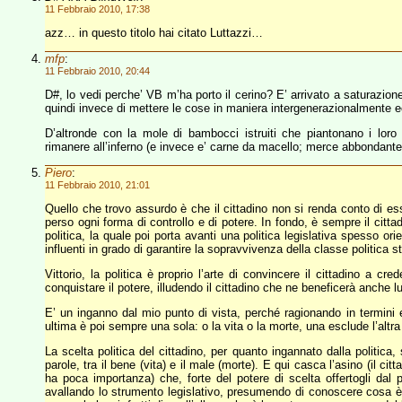
11 Febbraio 2010, 17:38
azz… in questo titolo hai citato Luttazzi…
mfp
:
11 Febbraio 2010, 20:44
D#, lo vedi perche’ VB m’ha porto il cerino? E’ arrivato a saturazio
quindi invece di mettere le cose in maniera intergenerazionalmente 
D’altronde con la mole di bambocci istruiti che piantonano i loro
rimanere all’inferno (e invece e’ carne da macello; merce abbondante),
Piero
:
11 Febbraio 2010, 21:01
Quello che trovo assurdo è che il cittadino non si renda conto di es
perso ogni forma di controllo e di potere. In fondo, è sempre il citta
politica, la quale poi porta avanti una politica legislativa spesso o
influenti in grado di garantire la sopravvivenza della classe politica s
Vittorio, la politica è proprio l’arte di convincere il cittadino a cre
conquistare il potere, illudendo il cittadino che ne beneficerà anche lui
E’ un inganno dal mio punto di vista, perché ragionando in termini 
ultima è poi sempre una sola: o la vita o la morte, una esclude l’altr
La scelta politica del cittadino, per quanto ingannato dalla politica,
parole, tra il bene (vita) e il male (morte). E qui casca l’asino (il citt
ha poca importanza) che, forte del potere di scelta offertogli dal po
avallando lo strumento legislativo, presumendo di conoscere cosa è 