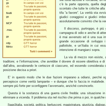
gs
In campo con voi
c’è la parte opposta, quella deg
vb
Tra tutte le passioni,
scontato che tutte le critiche alla
proprio questa
tifa “a favore”. La verità sta ovv
finelli
In campo con voi
gs
Tra tutte le passioni,
giudici coraggiosi e giudici im
proprio questa
assolutamente convinto che la veri
MCP
Tra tutte le passioni,
proprio questa
Il discorso, purtroppo, è più 
.mau.
Tra tutte le passioni,
campagna di odio e anche di attenta
proprio questa
gs
Tra tutte le passioni,
è mai avvenuto ed è una sua inve
proprio questa
grande occasione di sviluppo i
mfp
GTT horror
pallottole, e un’Italia in cui 
Mirko
GTT horror
intenzione di mangiarci sopra.
Tutti i commenti
»
La via di mezzo non esiste, a
traditore; e l’informazione, che avrebbe il dovere di essere obiettiva e 
dall’altra, avvalorando le certezze di ciascuno, ed essendo considerat
posizione decisa a priori.
E’ in questo modo che le due fazioni imparano a odiarsi, perché og
percepisce come verità lampante – e dunque che lo faccia in malafede. N
sempre più forte per sconfiggere l’avversario, anziché convincerlo.
Questa è la sostanza di una guerra civile fredda: una situazione in 
eliminare a vicenda. Il problema sta nel rischio che prima o poi, in qualche 
[tags]italia, società, politica, berlusconi, magistratura, giustizia, dialogo,