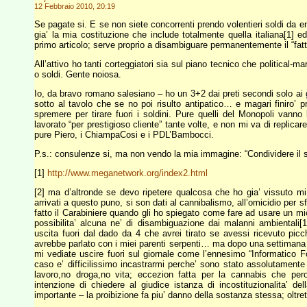
12 Febbraio 2010, 20:19
Se pagate si. E se non siete concorrenti prendo volentieri soldi da 
gia’ la mia costituzione che include totalmente quella italiana[1] ed
primo articolo; serve proprio a disambiguare permanentemente il “fatti
All’attivo ho tanti corteggiatori sia sul piano tecnico che politica
o soldi. Gente noiosa.
Io, da bravo romano salesiano – ho un 3+2 dai preti secondi solo ai ge
sotto al tavolo che se no poi risulto antipatico… e magari finiro’
spremere per tirare fuori i soldini. Pure quelli del Monopoli vanno 
lavorato “per prestigioso cliente” tante volte, e non mi va di replica
pure Piero, i ChiampaCosi e i PDL’Bambocci.
P.s.: consulenze si, ma non vendo la mia immagine: “Condividere il 
[1]
http://www.meganetwork.org/index2.html
[2] ma d’altronde se devo ripetere qualcosa che ho gia’ vissuto mi 
arrivati a questo puno, si son dati al cannibalismo, all’omicidio per 
fatto il Carabiniere quando gli ho spiegato come fare ad usare un mi
possibilita’ alcuna ne’ di disambiguazione dai malanni ambientali[1]
uscita fuori dal dado da 4 che avrei tirato se avessi ricevuto p
avrebbe parlato con i miei parenti serpenti… ma dopo una settimana
mi vediate uscire fuori sul giornale come l’ennesimo “Informatico
caso e’ difficilissimo incastrarmi perche’ sono stato assolutamen
lavoro,no droga,no vita; eccezion fatta per la cannabis che pe
intenzione di chiedere al giudice istanza di incostituzionalita’ de
importante – la proibizione fa piu’ danno della sostanza stessa; oltr