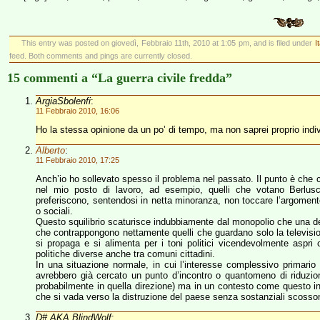
This entry was posted on giovedì, Febbraio 11th, 2010 at 1:05 pm, and is filed under
I
feed. Both comments and pings are currently closed.
15 commenti a “La guerra civile fredda”
ArgiaSbolenfi
:
11 Febbraio 2010, 16:06
Ho la stessa opinione da un po’ di tempo, ma non saprei proprio indiv
Alberto
:
11 Febbraio 2010, 17:25
Anch’io ho sollevato spesso il problema nel passato. Il punto è che
nel mio posto di lavoro, ad esempio, quelli che votano Berlusc
preferiscono, sentendosi in netta minoranza, non toccare l’argomento p
o sociali.
Questo squilibrio scaturisce indubbiamente dal monopolio che una del
che contrappongono nettamente quelli che guardano solo la television
si propaga e si alimenta per i toni politici vicendevolmente aspri 
politiche diverse anche tra comuni cittadini.
In una situazione normale, in cui l’interesse complessivo primario 
avrebbero già cercato un punto d’incontro o quantomeno di riduzio
probabilmente in quella direzione) ma in un contesto come questo in 
che si vada verso la distruzione del paese senza sostanziali scosson
D# AKA BlindWolf
: