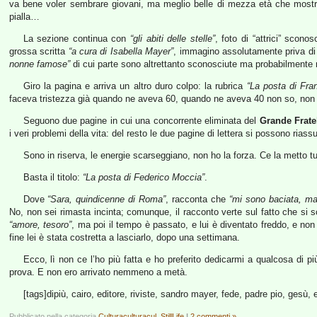
va bene voler sembrare giovani, ma meglio belle di mezza età che mostr
pialla…
La sezione continua con
“gli abiti delle stelle”
, foto di “attrici” scon
grossa scritta
“a cura di Isabella Mayer”
, immagino assolutamente priva di 
nonne famose”
di cui parte sono altrettanto sconosciute ma probabilmente m
Giro la pagina e arriva un altro duro colpo: la rubrica
“La posta di Fra
faceva tristezza già quando ne aveva 60, quando ne aveva 40 non so, non 
Seguono due pagine in cui una concorrente eliminata del
Grande Frate
i veri problemi della vita: del resto le due pagine di lettera si possono ri
Sono in riserva, le energie scarseggiano, non ho la forza. Ce la metto tut
Basta il titolo:
“La posta di Federico Moccia”
.
Dove
“Sara, quindicenne di Roma”
, racconta che
“mi sono baciata, ma 
No, non sei rimasta incinta; comunque, il racconto verte sul fatto che si so
“amore, tesoro”
, ma poi il tempo è passato, e lui è diventato freddo, e n
fine lei è stata costretta a lasciarlo, dopo una settimana.
Ecco, lì non ce l’ho più fatta e ho preferito dedicarmi a qualcosa di più
prova. E non ero arrivato nemmeno a metà.
[tags]dipiù, cairo, editore, riviste, sandro mayer, fede, padre pio, gesù, 
Pubblicato nella categoria
Culturaculturacul
,
StillLife
|
2 commenti »