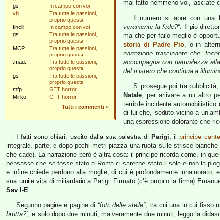
mai fatto nemmeno voi, lasciate c
gs
In campo con voi
vb
Tra tutte le passioni,
Il numero si apre con una l
proprio questa
veramente la fede?”
. Il pio diret
finelli
In campo con voi
gs
Tra tutte le passioni,
ma che per farlo meglio è opportun
proprio questa
storia di Padre Pio
, o in alter
MCP
Tra tutte le passioni,
narrazione trascinante che, face
proprio questa
accompagna con naturalezza alla 
.mau.
Tra tutte le passioni,
proprio questa
del mistero che continua a illumina
gs
Tra tutte le passioni,
proprio questa
Si prosegue poi tra pubblicità,
mfp
GTT horror
Natale
, per arrivare a un altro p
Mirko
GTT horror
terribile incidente automobilistico 
Tutti i commenti
»
di lui che, seduto vicino a un’amb
una espressione dolorante che ricor
I fatti sono chiari: uscito dalla sua palestra di
Parigi
, il
principe cante
integrale, parte, e dopo pochi metri piazza una ruota sulle strisce bianche
che cade). La narrazione però è altra cosa: il principe ricorda come, in quei
pensasse che se fosse stato a Roma ci sarebbe stato il sole e non la piogge
e infine chiede perdono alla moglie, di cui è profondamente innamorato, e r
sua umile vita di miliardario a Parigi. Firmato (c’è proprio la firma) Eman
Sav I-E
.
Seguono pagine e pagine di
“foto delle stelle”
, tra cui una in cui fisso 
brutta?”
, e solo dopo due minuti, ma veramente due minuti, leggo la didasc