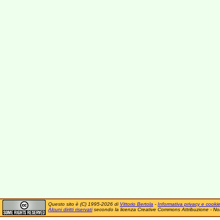
Questo sito è (C) 1995-2026 di
Vittorio Bertola
-
Informativa privacy e cooki
Alcuni diritti riservati
secondo la licenza Creative Commons Attribuzione - No