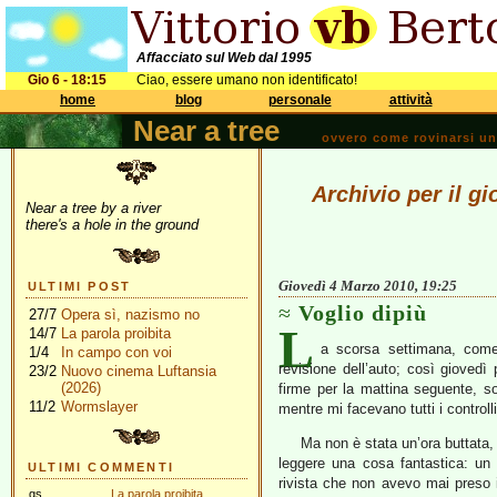
Affacciato sul Web dal 1995
Gio 6 - 18:15
Ciao, essere umano non identificato!
home
blog
personale
attività
Near a tree
ovvero come rovinarsi una 
Archivio per il g
Near a tree by a river
there's a hole in the ground
Giovedì 4 Marzo 2010, 19:25
ULTIMI POST
Voglio dipiù
27/7
Opera sì, nazismo no
L
14/7
La parola proibita
a scorsa settimana, com
1/4
In campo con voi
revisione dell’auto; così giovedì
23/2
Nuovo cinema Luftansia
(2026)
firme per la mattina seguente, s
11/2
Wormslayer
mentre mi facevano tutti i controlli
Ma non è stata un’ora buttata, 
leggere una cosa fantastica: u
ULTIMI COMMENTI
rivista che non avevo mai preso 
gs
La parola proibita