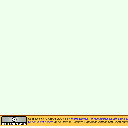
Cost sit a l'è (C) 1995-2026 ëd
Vittorio Bertola
-
Informassion sla privacy e si
Certidun drit riservà
për la licensa Creative Commons Atribussion - Nen comer