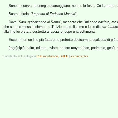
Sono in riserva, le energie scarseggiano, non ho la forza. Ce la metto tut
Basta il titolo:
“La posta di Federico Moccia”
.
Dove
“Sara, quindicenne di Roma”
, racconta che
“mi sono baciata, ma b
che si sono messi insieme, e all’inizio era bellissimo e lui le diceva
“amore
alla fine lei è stata costretta a lasciarlo, dopo una settimana.
Ecco, lì non ce l’ho più fatta e ho preferito dedicarmi a qualcosa di più
[tags]dipiù, cairo, editore, riviste, sandro mayer, fede, padre pio, gesù, 
Pubblicato nella categoria
Culturaculturacul
,
StillLife
|
2 commenti »