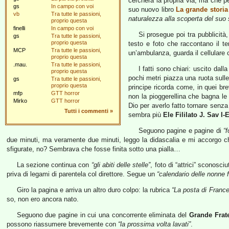
cercherà la propria via, ma che per
gs
In campo con voi
suo nuovo libro
La grande storia
vb
Tra tutte le passioni,
naturalezza alla scoperta del suo s
proprio questa
finelli
In campo con voi
Si prosegue poi tra pubblicità
gs
Tra tutte le passioni,
proprio questa
testo e foto che raccontano il ter
MCP
Tra tutte le passioni,
un’ambulanza, guarda il cellulare c
proprio questa
.mau.
Tra tutte le passioni,
I fatti sono chiari: uscito dall
proprio questa
pochi metri piazza una ruota sulle
gs
Tra tutte le passioni,
proprio questa
principe ricorda come, in quei bre
mfp
GTT horror
non la pioggerellina che bagna le 
Mirko
GTT horror
Dio per averlo fatto tornare senza 
Tutti i commenti
»
sembra più
Ele Fililato J. Sav I-
Seguono pagine e pagine di
“f
due minuti, ma veramente due minuti, leggo la didascalia e mi accorgo ch
sfigurate, no? Sembrava che fosse finita sotto una pialla…
La sezione continua con
“gli abiti delle stelle”
, foto di “attrici” sconosc
priva di legami di parentela col direttore. Segue un
“calendario delle nonne
Giro la pagina e arriva un altro duro colpo: la rubrica
“La posta di Franc
so, non ero ancora nato.
Seguono due pagine in cui una concorrente eliminata del
Grande Frate
possono riassumere brevemente con
“la prossima volta lavati”
.