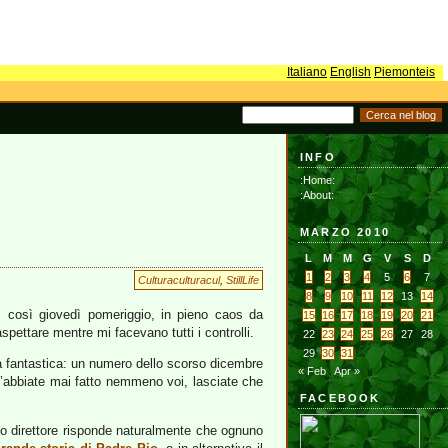
Italiano
English
Piemonteis
INFO
:Home:
:About:
MARZO 2010
L
M
M
G
V
S
D
1
2
3
4
5
6
7
Culturaculturacul
,
StillLife
8
9
10
11
12
13
14
; così giovedì pomeriggio, in pieno caos da
15
16
17
18
19
20
21
pettare mentre mi facevano tutti i controlli.
22
23
24
25
26
27
28
29
30
31
sa fantastica: un numero dello scorso dicembre
« Feb
Apr »
l’abbiate mai fatto nemmeno voi, lasciate che
FACEBOOK
pio direttore risponde naturalmente che ognuno