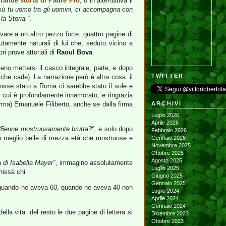
rande storia di Padre Pio
, o in alternativa il
esù fu uomo tra gli uomini, ci accompagna con
la Storia.”
.
ivare a un altro pezzo forte: quattro pagine di
tamente naturali di lui che, seduto vicino a
i prove attoriali di
Raoul Bova
.
 mettersi il casco integrale, parte, e dopo
TWITTER
che cade). La narrazione però è altra cosa: il
osse stato a Roma ci sarebbe stato il sole e
di cui è profondamente innamorato, e ringrazia
 firma) Emanuele Filiberto, anche se dalla firma
ARCHIVI
Luglio 2026
Aprile 2026
35enne mostruosamente brutta?”
, e solo dopo
Febbraio 2026
a meglio belle di mezza età che mostruose e
Gennaio 2026
Novembre 2025
Ottobre 2025
Agosto 2025
a di Isabella Mayer”
, immagino assolutamente
Luglio 2025
hissà chi.
Giugno 2025
Gennaio 2025
ià quando ne aveva 60, quando ne aveva 40 non
Luglio 2024
Aprile 2024
Gennaio 2024
lla vita: del resto le due pagine di lettera si
Dicembre 2023
Ottobre 2023