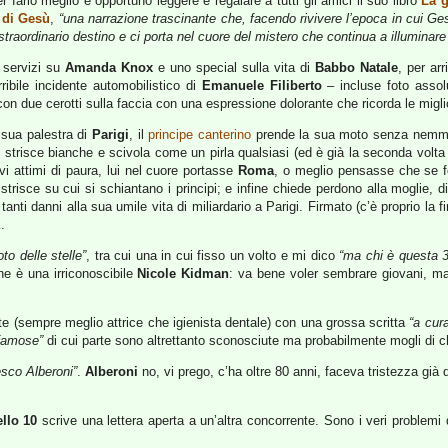
 farlo meglio è opportuno leggere e regalare a tutti gli amici il suo libro
La g
 di Gesù
,
“una narrazione trascinante che, facendo rivivere l’epoca in cui G
traordinario destino e ci porta nel cuore del mistero che continua a illuminare 
, servizi su
Amanda Knox
e uno special sulla vita di
Babbo Natale
, per arr
ribile incidente automobilistico di
Emanuele Filiberto
– incluse foto assolu
on due cerotti sulla faccia con una espressione dolorante che ricorda le miglior
a sua palestra di
Parigi
, il
principe canterino
prende la sua moto senza nemmeno
 strisce bianche e scivola come un pirla qualsiasi (ed è già la seconda volta 
vi attimi di paura, lui nel cuore portasse
Roma
, o meglio pensasse che se f
strisce su cui si schiantano i principi; e infine chiede perdono alla moglie, 
tanti danni alla sua umile vita di miliardario a Parigi. Firmato (c’è proprio la
E
.
oto delle stelle”
, tra cui una in cui fisso un volto e mi dico
“ma chi è questa 
e è una irriconoscibile
Nicole Kidman
: va bene voler sembrare giovani, m
iute (sempre meglio attrice che igienista dentale) con una grossa scritta
“a cur
 famose”
di cui parte sono altrettanto sconosciute ma probabilmente mogli di c
esco Alberoni”
.
Alberoni
no, vi prego, c’ha oltre 80 anni, faceva tristezza g
llo 10
scrive una lettera aperta a un’altra concorrente. Sono i veri problemi de