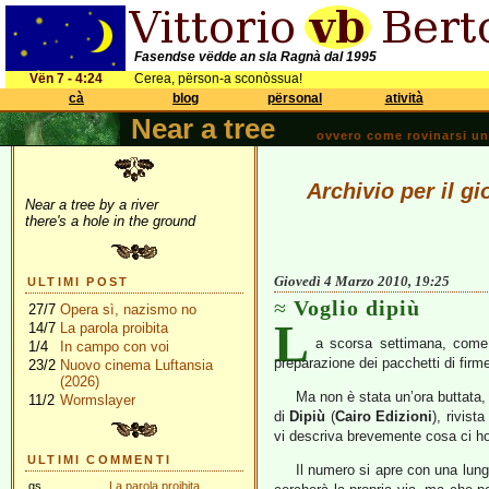
Fasendse vëdde an sla Ragnà dal 1995
Vën 7 - 4:24
Cerea, përson-a sconòssua!
cà
blog
përsonal
atività
Near a tree
ovvero come rovinarsi una 
Archivio per il g
Near a tree by a river
there's a hole in the ground
Giovedì 4 Marzo 2010, 19:25
ULTIMI POST
Voglio dipiù
27/7
Opera sì, nazismo no
L
14/7
La parola proibita
a scorsa settimana, come 
1/4
In campo con voi
preparazione dei pacchetti di firm
23/2
Nuovo cinema Luftansia
(2026)
Ma non è stata un’ora buttata,
11/2
Wormslayer
di
Dipiù
(
Cairo Edizioni
), rivis
vi descriva brevemente cosa ci ho
ULTIMI COMMENTI
Il numero si apre con una lunga
gs
La parola proibita