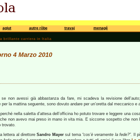
agiut
autre ròbe
travaj
menagé
brillante carriera in Italia
iorno 4 Marzo 2010
se non avessi già abbastanza da fare, mi scadeva la revisione dell’auto
e per la mattina seguente, sono dovuto andare per un’oretta dal meccanico e as
 perché nella saletta d’attesa dell’officina ho potuto trovare e leggere una co
ta che non avevo mai preso in mano in vita mia. E siccome sospetto che non 
 trovato.
 lettera al direttore
Sandro Mayer
sul tema
“cos’è veramente la fede?”
. Il 