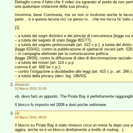
Dettaglio come il fatto che il video sia sgranato al punto da non perm
una qualunque violazione della sua privacy.
Insomma: bene Communia, ma se non si risolvono anche le lacune 
parte… e a questa lacuna mo’ ce penso io… che me tocca fa’ tutto a
[1]
– a tutela dei segni distintivi e dei principi di concorrenza (legge sui 
– a tutela del segreto di stato (legge 801/77);
– a tutela del segreto professionale (art. 622 c.p.); a tutela del diritto
(legge 633/41); contro la pubblicazione di spettacoli osceni (artt. 528
– in campagna elettorale per la comunicazione politica
(legge 28/00); contro la diffusione di idee di discriminazione razziale
– a tutela dei minori (art. 114 c.p.p
comma 6 art. 600 ter c.p.);
– contro l’istigazione a disobbedire alle leggi (art. 415 c.p., art. 266 c
– a tutela della privacy (decr. leg. 196/03).
mousse
:
10 Marzo 2010, 01:09
vb, devo farti un appunto. The Pirate Bay è perfettamente raggiungib
Il blocco fu imposto nel 2008 e durò poche settimane.
vb
:
10 Marzo 2010, 08:20
Il blocco su Pirate Bay è stato rimesso circa un mese fa dopo una s
aggira, anche se è un blocco direttamente a livello di routing…).