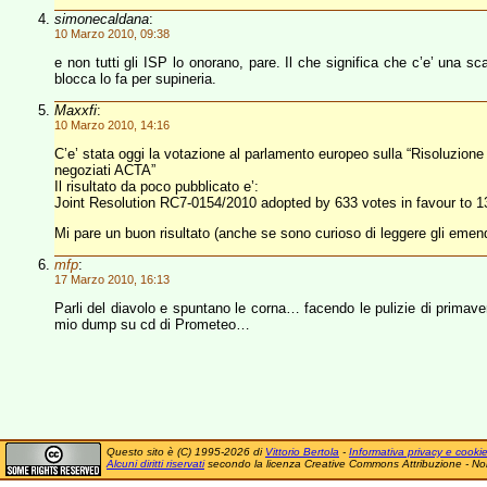
simonecaldana
:
10 Marzo 2010, 09:38
e non tutti gli ISP lo onorano, pare. Il che significa che c’e’ una sc
blocca lo fa per supineria.
Maxxfi
:
10 Marzo 2010, 14:16
C’e’ stata oggi la votazione al parlamento europeo sulla “Risoluzione
negoziati ACTA”
Il risultato da poco pubblicato e’:
Joint Resolution RC7-0154/2010 adopted by 633 votes in favour to 1
Mi pare un buon risultato (anche se sono curioso di leggere gli eme
mfp
:
17 Marzo 2010, 16:13
Parli del diavolo e spuntano le corna… facendo le pulizie di primavera
mio dump su cd di Prometeo…
Questo sito è (C) 1995-2026 di
Vittorio Bertola
-
Informativa privacy e cooki
Alcuni diritti riservati
secondo la licenza Creative Commons Attribuzione - No