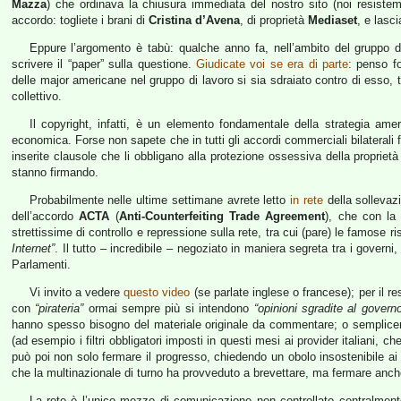
Mazza
) che ordinava la chiusura immediata del nostro sito (noi resiste
accordo: togliete i brani di
Cristina d’Avena
, di proprietà
Mediaset
, e lasci
Eppure l’argomento è tabù: qualche anno fa, nell’ambito del gruppo 
scrivere il “paper” sulla questione.
Giudicate voi se era di parte
: penso f
delle major americane nel gruppo di lavoro si sia sdraiato contro di esso, 
collettivo.
Il copyright, infatti, è un elemento fondamentale della strategia am
economica. Forse non sapete che in tutti gli accordi commerciali bilaterali f
inserite clausole che li obbligano alla protezione ossessiva della propri
stanno firmando.
Probabilmente nelle ultime settimane avrete letto
in rete
della sollevaz
dell’accordo
ACTA
(
Anti-Counterfeiting Trade Agreement
), che con la 
strettissime di controllo e repressione sulla rete, tra cui (pare) le famose 
Internet”
. Il tutto – incredibile – negoziato in maniera segreta tra i governi,
Parlamenti.
Vi invito a vedere
questo video
(se parlate inglese o francese); per il re
con
“pirateria”
ormai sempre più si intendono
“opinioni sgradite al govern
hanno spesso bisogno del materiale originale da commentare; o semplice
(ad esempio i filtri obbligatori imposti in questi mesi ai provider italiani,
può poi non solo fermare il progresso, chiedendo un obolo insostenibile ai 
che la multinazionale di turno ha provveduto a brevettare, ma fermare anch
La rete è l’unico mezzo di comunicazione non controllato centralment