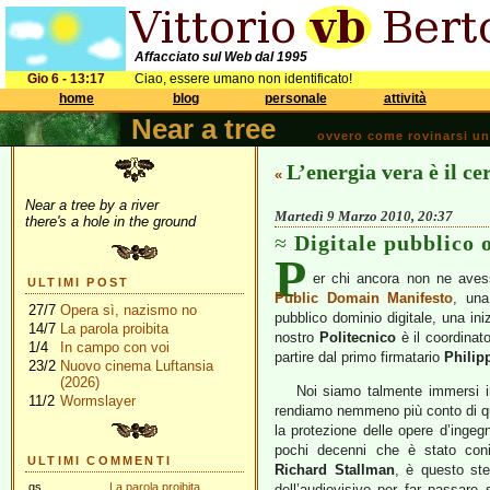
Affacciato sul Web dal 1995
Gio 6 - 13:17
Ciao, essere umano non identificato!
home
blog
personale
attività
Near a tree
ovvero come rovinarsi una 
L’energia vera è il ce
«
Near a tree by a river
Martedì 9 Marzo 2010, 20:37
there's a hole in the ground
Digitale pubblico o
P
er chi ancora non ne avesse
ULTIMI POST
Public Domain Manifesto
, una
27/7
Opera sì, nazismo no
pubblico dominio digitale, una iniz
14/7
La parola proibita
nostro
Politecnico
è il coordinato
1/4
In campo con voi
partire dal primo firmatario
Philip
23/2
Nuovo cinema Luftansia
(2026)
Noi siamo talmente immersi in 
11/2
Wormslayer
rendiamo nemmeno più conto di qua
la protezione delle opere d’inge
pochi decenni che è stato con
ULTIMI COMMENTI
Richard Stallman
, è questo ste
gs
La parola proibita
dell’audiovisivo per far passare 