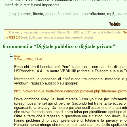
libertà della rete è così importante.
[tags]internet, libertà, proprietà intellettuale, contraffazione, mp3, pirat
This entry was posted on martedì, Marzo 9th, 2010 at 8:37 pm, and is filed under
Net
the
RSS 2.0
feed. Both comments and pings are currently closed.
6 commenti a “Digitale pubblico o digitale privato”
mfp
:
9 Marzo 2010, 21:42
Ecco chi era il benefattore! Pero’ ‘tacci tua… non hai idea di quant
USRobotics 14.4… a morte VBBiiiiiiii! (o forse la Telecom e la sua 
Interessante, a proposito di confusione tra proprieta’ materiale e p
vividown (ragazzo autistico su google):
http://www.radio24.ilsole24ore.com/popup/player.php?filename=pro
Dove confonde ebay (ie: beni materiali) con youtube (ie: informaz
(presuntuosamente) quindi perche’ (secondo lui) tra le tante eccezioni
riguardante la privacy. Da notare poi che quell’eccezione e’ stata in
che stava facendo ogni tipo di carta falsa per giustificare ogni tipo d
Oltre al fatto che il ragazzo in questione era autistico, non down. Il
hanno problemi di privacy; pretendere di tutelarne la privacy e’
Personalmente ritengo che metterli sul tubo sia il piu’ bello spettacol