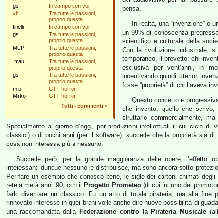
gs
In campo con voi
pensa.
vb
Tra tutte le passioni,
proprio questa
In realtà, una “invenzione” o u
finelli
In campo con voi
un 99% di conoscenza pregressa c
gs
Tra tutte le passioni,
proprio questa
scientifico e culturale della soci
MCP
Tra tutte le passioni,
Con la rivoluzione industriale, 
proprio questa
temporaneo, il brevetto: chi inv
.mau.
Tra tutte le passioni,
esclusiva per vent’anni, in mo
proprio questa
gs
Tra tutte le passioni,
incentivando quindi ulteriori inve
proprio questa
fosse “proprietà” di chi l’aveva i
mfp
GTT horror
Mirko
GTT horror
Questo concetto è progressiva
Tutti i commenti
»
che invento, quello che scrivo
sfruttarlo commercialmente, ma 
Specialmente al giorno d’oggi, per produzioni intellettuali il cui ciclo di 
classici) o di pochi anni (per il software), succede che la proprietà sia di
cosa non interessa più a nessuno.
Succede però, per la grande maggioranza delle opere, l’effetto 
interessanti dunque nessuno le distribuisce, ma sono ancora sotto protezion
Per fare un esempio che conosco bene, le sigle dei cartoni animati degli a
rete a metà anni ’90, con il
Progetto Prometeo
(di cui fui uno dei promotor
farlo diventare un classico. Fu un atto di totale pirateria, ma alla fine po
rinnovato interesse in quei brani volle anche dire nuove possibilità di gua
una raccomandata dalla
Federazione contro la Pirateria Musicale
(all