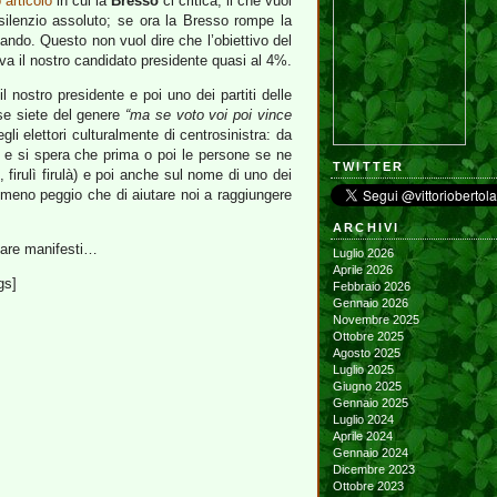
o articolo
in cui la
Bresso
ci critica, il che vuol
 silenzio assoluto; se ora la Bresso rompe la
ando. Questo non vuol dire che l’obiettivo del
a il nostro candidato presidente quasi al 4%.
il nostro presidente e poi uno dei partiti delle
 se siete del genere
“ma se voto voi poi vince
li elettori culturalmente di centrosinistra: da
, e si spera che prima o poi le persone se ne
TWITTER
 firulì firulà) e poi anche sul nome di uno dei
ne meno peggio che di aiutare noi a raggiungere
ARCHIVI
ccare manifesti…
Luglio 2026
Aprile 2026
gs]
Febbraio 2026
Gennaio 2026
Novembre 2025
Ottobre 2025
Agosto 2025
Luglio 2025
Giugno 2025
Gennaio 2025
Luglio 2024
Aprile 2024
Gennaio 2024
Dicembre 2023
Ottobre 2023