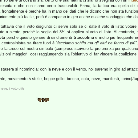
 so bene di cosa lo sia; certo che stamattina ci siamo svegliati con un
inter
rescita e che non siamo certo trascurabili. Prima, la tattica era quella del
a frontalmente è perché ha in mano dei dati che le dicono che non sta funzion
riamente più facile, però è comparso in giro anche qualche sondaggio che dav
uttavia che il voto disgiunto ci serve solo se ci date il voto di lista; votare 
te a niente, perché la soglia del 3% si applica al voto di lista. Al contrario,
ota
perché questo genere di sindrome di
Stoccolma
è molto più frequente neg
centrosinistra sa tirare fuori è “
facciamo schifo ma gli altri ne fanno di più”
are la croce sul nostro simbolo (compreso scrivere la preferenza per qualcuno,
lizioni maggiori, così raggiungendo sia l’obiettivo di far vincere la coalizio
, stasera si ricomincia: con la neve e con il vento, noi saremo in giro ad atta
onte, movimento 5 stelle, beppe grillo, bresso, cota, neve, manifesti, torino[/ta
eve, il voto utile