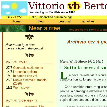
Wandering on the Web since 1995
Fri 7 - 17:50
Hello, unidentified human being!
home
blog
personal
activities
Near a tree
ovvero come rovinarsi una 
Archivio per il g
Near a tree by a river
there's a hole in the ground
Mercoledì 10 Marzo 2010, 20:15
ULTIMI POST
Sotto la neve, il vo
27/7
Opera sì, nazismo no
L
14/7
La parola proibita
a neve l’avrete vista sicur
1/4
In campo con voi
centro di Torino, lo spettacolo era
23/2
Nuovo cinema Luftansia
(2026)
Certo sarebbe stato meglio se
11/2
Wormslayer
perché la campagna elettorale st
possibile; speriamo che sia l’occa
capire di persona cosa dice, senza 
ULTIMI COMMENTI
gs
La parola proibita