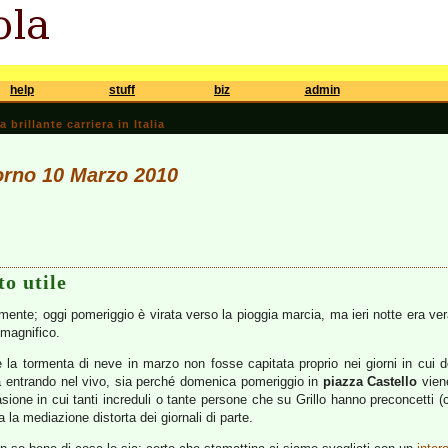
help
stuff
biz
admin
brillante carriera in Italia
iorno 10 Marzo 2010
to utile
amente; oggi pomeriggio è virata verso la pioggia marcia, ma ieri notte era ver
 magnifico.
 la tormenta di neve in marzo non fosse capitata proprio nei giorni in cui d
a entrando nel vivo, sia perché domenica pomeriggio in
piazza Castello
vie
sione in cui tanti increduli o tante persone che su Grillo hanno preconcetti (
la mediazione distorta dei giornali di parte.