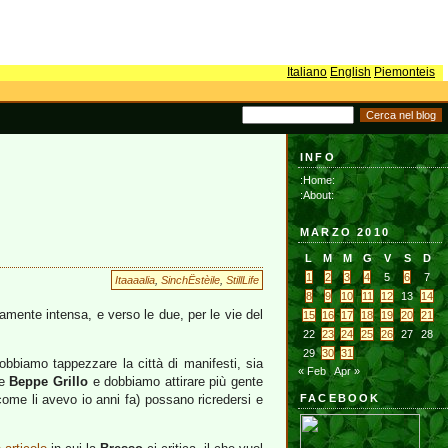
Italiano
English
Piemonteis
INFO
:Home:
:About:
MARZO 2010
L
M
M
G
V
S
D
1
2
3
4
5
6
7
Itaaaalia
,
SinchËstèile
,
StillLife
8
9
10
11
12
13
14
amente intensa, e verso le due, per le vie del
15
16
17
18
19
20
21
22
23
24
25
26
27
28
29
30
31
obbiamo tappezzare la città di manifesti, sia
« Feb
Apr »
ne
Beppe Grillo
e dobbiamo attirare più gente
come li avevo io anni fa) possano ricredersi e
FACEBOOK