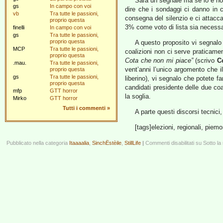
Sarà un segnale ma se lo è non
gs
In campo con voi
dire che i sondaggi ci danno in c
vb
Tra tutte le passioni,
consegna del silenzio e ci attacc
proprio questa
3% come voto di lista sia necessa
finelli
In campo con voi
gs
Tra tutte le passioni,
proprio questa
A questo proposito vi segnalo t
MCP
Tra tutte le passioni,
coalizioni non ci serve praticamen
proprio questa
Cota che non mi piace”
(scrivo
C
.mau.
Tra tutte le passioni,
vent’anni l’unico argomento che il 
proprio questa
gs
Tra tutte le passioni,
liberino), vi segnalo che potete f
proprio questa
candidati presidente delle due coa
mfp
GTT horror
la soglia.
Mirko
GTT horror
Tutti i commenti
»
A parte questi discorsi tecnici
[tags]elezioni, regionali, piem
Pubblicato nella categoria
Itaaaalia
,
SinchËstèile
,
StillLife
|
Commenti disabilitati
su Sotto la n