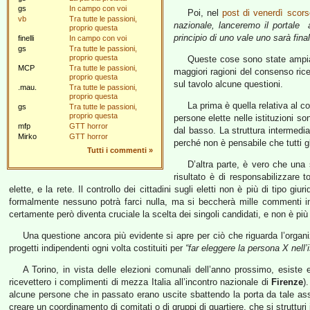
gs
In campo con voi
Poi, nel
post di venerdì scors
vb
Tra tutte le passioni,
nazionale, lanceremo il portale a
proprio questa
principio di uno vale uno sarà fina
finelli
In campo con voi
gs
Tra tutte le passioni,
proprio questa
Queste cose sono state ampia
MCP
Tra tutte le passioni,
maggiori ragioni del consenso rice
proprio questa
sul tavolo alcune questioni.
.mau.
Tra tutte le passioni,
proprio questa
La prima è quella relativa al co
gs
Tra tutte le passioni,
proprio questa
persone elette nelle istituzioni s
mfp
GTT horror
dal basso. La struttura intermedi
Mirko
GTT horror
perché non è pensabile che tutti gl
Tutti i commenti
»
D’altra parte, è vero che una 
risultato è di responsabilizzare
elette, e la rete. Il controllo dei cittadini sugli eletti non è più di tipo g
formalmente nessuno potrà farci nulla, ma si beccherà mille commenti in
certamente però diventa cruciale la scelta dei singoli candidati, e non è pi
Una questione ancora più evidente si apre per ciò che riguarda l’organ
progetti indipendenti ogni volta costituiti per
“far eleggere la persona X nell’
A Torino, in vista delle elezioni comunali dell’anno prossimo, esiste
ricevettero i complimenti di mezza Italia all’incontro nazionale di
Firenze
)
alcune persone che in passato erano uscite sbattendo la porta da tale ass
creare un coordinamento di comitati o di gruppi di quartiere, che si struttu