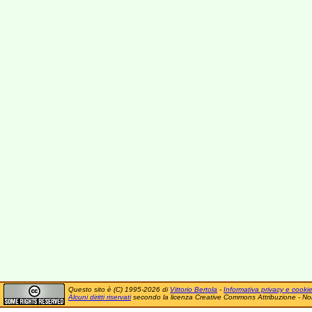
Questo sito è (C) 1995-2026 di
Vittorio Bertola
-
Informativa privacy e cooki
Alcuni diritti riservati
secondo la licenza Creative Commons Attribuzione - No