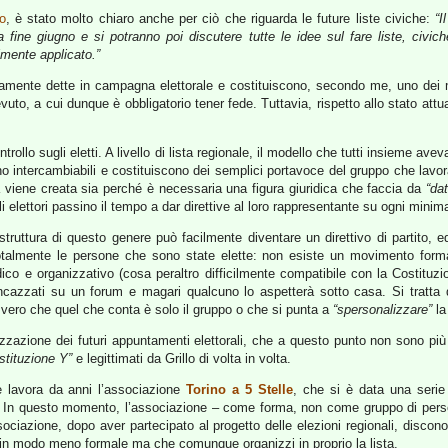
o
, è stato molto chiaro anche per ciò che riguarda le future liste civiche:
“I
 fine giugno e si potranno poi discutere tutte le idee sul fare liste, civich
lmente applicato.”
mente dette in campagna elettorale e costituiscono, secondo me, uno dei m
vuto, a cui dunque è obbligatorio tener fede. Tuttavia, rispetto allo stato at
ntrollo sugli eletti. A livello di lista regionale, il modello che tutti insieme a
ono intercambiabili e costituiscono dei semplici portavoce del gruppo che lavo
a viene creata sia perché è necessaria una figura giuridica che faccia da
“dat
i elettori passino il tempo a dar direttive al loro rappresentante su ogni minim
struttura di questo genere può facilmente diventare un direttivo di partito, ed
 totalmente le persone che sono state elette: non esiste un movimento forma
iuridico e organizzativo (cosa peraltro difficilmente compatibile con la Costituz
cazzati su un forum e magari qualcuno lo aspetterà sotto casa. Si tratta 
ù vero che quel che conta è solo il gruppo o che si punta a
“spersonalizzare”
la
izzazione dei futuri appuntamenti elettorali, che a questo punto non sono più
istituzione Y”
e legittimati da Grillo di volta in volta.
 e lavora da anni l’associazione
Torino a 5 Stelle
, che si è data una serie d
. In questo momento, l’associazione – come forma, non come gruppo di persone 
ociazione, dopo aver partecipato al progetto delle elezioni regionali, disco
ri in modo meno formale ma che comunque organizzi in proprio la lista.