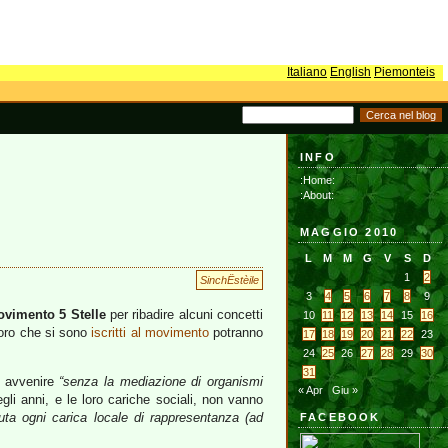
Italiano
English
Piemonteis
INFO
:Home:
:About:
MAGGIO 2010
L
M
M
G
V
S
D
1
2
SinchËstèile
3
4
5
6
7
8
9
vimento 5 Stelle
per ribadire alcuni concetti
10
11
12
13
14
15
16
loro che si sono
iscritti al movimento
potranno
17
18
19
20
21
22
23
24
25
26
27
28
29
30
31
ve avvenire
“senza la mediazione di organismi
« Apr
Giu »
egli anni, e le loro cariche sociali, non vanno
uta ogni carica locale di rappresentanza (ad
FACEBOOK