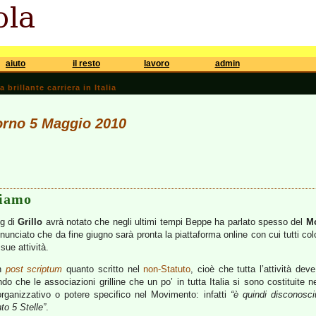
aiuto
il resto
lavoro
admin
brillante carriera in Italia
iorno 5 Maggio 2010
riamo
og di
Grillo
avrà notato che negli ultimi tempi Beppe ha parlato spesso del
Mo
nnunciato che da fine giugno sarà pronta la piattaforma online con cui tutti co
sue attività.
un
post scriptum
quanto scritto nel
non-Statuto
, cioè che tutta l’attività de
ndo che le associazioni grilline che un po’ in tutta Italia si sono costituite n
rganizzativo o potere specifico nel Movimento: infatti
“è quindi disconosci
o 5 Stelle”
.