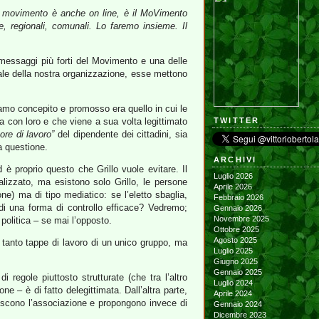
l movimento è anche on line, è il MoVimento
e, regionali, comunali. Lo faremo insieme. Il
essaggi più forti del Movimento e una delle
tuale della nostra organizzazione, esse mettono
vevamo concepito e promosso era quello in cui le
ra con loro e che viene a sua volta legittimato
TWITTER
ore di lavoro”
del dipendente dei cittadini, sia
a questione.
ARCHIVI
 è proprio questo che Grillo vuole evitare. Il
Luglio 2026
lizzato, ma esistono solo Grillo, le persone
Aprile 2026
ione) ma di tipo mediatico: se l’eletto sbaglia,
Febbraio 2026
di una forma di controllo efficace? Vedremo;
Gennaio 2026
Novembre 2025
 politica – se mai l’opposto.
Ottobre 2025
Agosto 2025
 tanto tappe di lavoro di un unico gruppo, ma
Luglio 2025
Giugno 2025
Gennaio 2025
i regole piuttosto strutturate (che tra l’altro
Luglio 2024
– è di fatto delegittimata. Dall’altra parte,
Aprile 2024
noscono l’associazione e propongono invece di
Gennaio 2024
Dicembre 2023