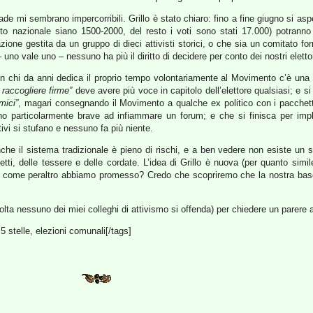
ade mi sembrano impercorribili. Grillo è stato chiaro: fino a fine giugno si asp
ento nazionale siano 1500-2000, del resto i voti sono stati 17.000) potrann
one gestita da un gruppo di dieci attivisti storici, o che sia un comitato fo
o vale uno – nessuno ha più il diritto di decidere per conto dei nostri elettor
in chi da anni dedica il proprio tempo volontariamente al Movimento c’è una 
 raccogliere firme”
deve avere più voce in capitolo dell’elettore qualsiasi; e si
mici”
, magari consegnando il Movimento a qualche ex politico con i pacchett
particolarmente brave ad infiammare un forum; e che si finisca per implo
tivi si stufano e nessuno fa più niente.
nche il sistema tradizionale è pieno di rischi, e a ben vedere non esiste un s
tti, delle tessere e delle cordate. L’idea di Grillo è nuova (per quanto simi
a, come peraltro abbiamo promesso? Credo che scopriremo che la nostra base
ta nessuno dei miei colleghi di attivismo si offenda) per chiedere un parere a
5 stelle, elezioni comunali[/tags]