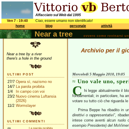
Affacciato sul Web dal 1995
Ven 7 - 19:40
Ciao, essere umano non identificato!
home
blog
personale
attività
Near a tree
ovvero come rovinarsi una 
Archivio per il g
Near a tree by a river
there's a hole in the ground
Mercoledì 5 Maggio 2010, 19:05
ULTIMI POST
Uno vale uno, spe
27/7
Opera sì, nazismo no
C
14/7
La parola proibita
hi legge abitualmente il bl
1/4
In campo con voi
fondamentali; in particolare, ha a
23/2
Nuovo cinema Luftansia
(2026)
votare su tutto ciò che riguarda le 
11/2
Wormslayer
Prima Beppe ha ribadito in 
direttivi o rappresentativi”
, ribade
intese come aventi alcun ruolo o
ULTIMI COMMENTI
esempio Presidente) del MoViment
gs
La parola proibita