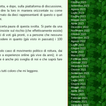
Ottobre 2023
Settembre 2023
etta, e dopo, sulla piattaforma di discussione,
Agosto 2023
o dire la loro in maniera orizzontale su come
Luglio 2023
rmato da dieci rappresentanti di questo o quel
Giugno 2023
i.
Maggio 2023
Aprile 2023
certa paura di questa svolta. Si parte da una
Dicembre 2022
 insiste sul rischio (che effettivamente esiste)
Novembre 2022
Ottobre 2022
i di voti già pronti, o a persone che nessuno
Settembre 2022
dere in quanto (già visto in passato) i 100
Agosto 2022
Luglio 2022
Giugno 2022
olo caso di movimento politico di rottura, dai
Aprile 2022
le a esperienze online già vive da anni); è un
Marzo 2022
 è anche più sveglia di noi e che saprà fare
Febbraio 2022
Gennaio 2022
Dicembre 2021
Ottobre 2021
 tutti coloro che mi leggono.
Settembre 2021
Agosto 2021
Luglio 2021
Giugno 2021
Maggio 2021
Aprile 2021
Marzo 2021
Febbraio 2021
Gennaio 2021
Dicembre 2020