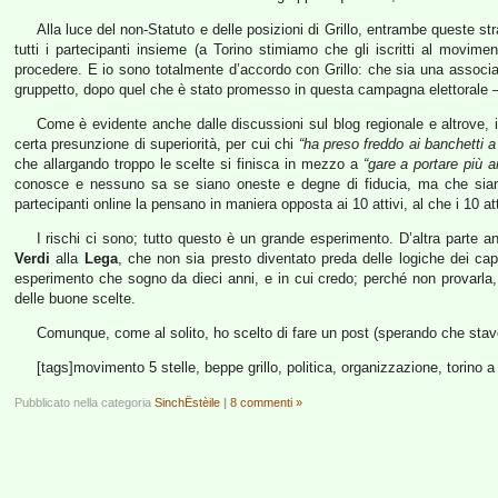
Alla luce del non-Statuto e delle posizioni di Grillo, entrambe queste str
tutti i partecipanti insieme (a Torino stimiamo che gli iscritti al movim
procedere. E io sono totalmente d’accordo con Grillo: che sia una associazi
gruppetto, dopo quel che è stato promesso in questa campagna elettorale – un
Come è evidente anche dalle discussioni sul blog regionale e altrove, 
certa presunzione di superiorità, per cui chi
“ha preso freddo ai banchetti a
che allargando troppo le scelte si finisca in mezzo a
“gare a portare più a
conosce e nessuno sa se siano oneste e degne di fiducia, ma che siano 
partecipanti online la pensano in maniera opposta ai 10 attivi, al che i 10 at
I rischi ci sono; tutto questo è un grande esperimento. D’altra parte a
Verdi
alla
Lega
, che non sia presto diventato preda delle logiche dei cape
esperimento che sogno da dieci anni, e in cui credo; perché non provarl
delle buone scelte.
Comunque, come al solito, ho scelto di fare un post (sperando che stavol
[tags]movimento 5 stelle, beppe grillo, politica, organizzazione, torino a 
Pubblicato nella categoria
SinchËstèile
|
8 commenti »