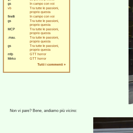
gs
In campo con voi
vb
Tra tutte le passioni,
proprio questa
finelli
In campo con voi
gs
Tra tutte le passioni,
proprio questa
MCP
Tra tutte le passioni,
proprio questa
.mau.
Tra tutte le passioni,
proprio questa
gs
Tra tutte le passioni,
proprio questa
mfp
GTT horror
Mirko
GTT horror
Tutti i commenti
»
Non vi pare? Bene, andiamo più vicino: