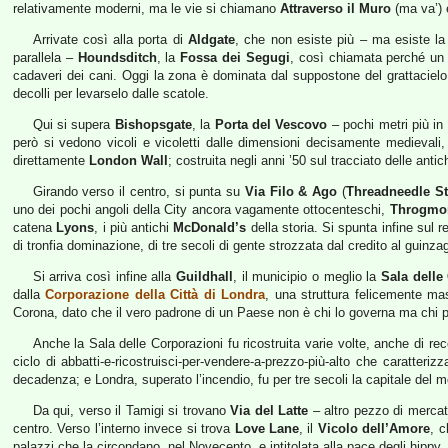
relativamente moderni, ma le vie si chiamano
Attraverso il Muro
(ma va’)
Arrivate così alla porta di
Aldgate
, che non esiste più – ma esiste la
parallela –
Houndsditch
, la
Fossa dei Segugi
, così chiamata perché un 
cadaveri dei cani. Oggi la zona è dominata dal suppostone del grattacielo
decolli per levarselo dalle scatole.
Qui si supera
Bishopsgate
, la
Porta del Vescovo
– pochi metri più in 
però si vedono vicoli e vicoletti dalle dimensioni decisamente medievali, 
direttamente
London Wall
; costruita negli anni ’50 sul tracciato delle an
Girando verso il centro, si punta su
Via Filo & Ago
(
Threadneedle St
uno dei pochi angoli della City ancora vagamente ottocenteschi,
Throgmor
catena
Lyons
, i più antichi
McDonald’s
della storia. Si spunta infine sul r
di tronfia dominazione, di tre secoli di gente strozzata dal credito al guinzag
Si arriva così infine alla
Guildhall
, il municipio o meglio la
Sala delle
dalla
Corporazione della Città di Londra
, una struttura felicemente ma
Corona, dato che il vero padrone di un Paese non è chi lo governa ma chi pr
Anche la Sala delle Corporazioni fu ricostruita varie volte, anche di r
ciclo di abbatti-e-ricostruisci-per-vendere-a-prezzo-più-alto che caratter
decadenza; e Londra, superato l’incendio, fu per tre secoli la capitale del 
Da qui, verso il Tamigi si trovano
Via del Latte
– altro pezzo di merca
centro. Verso l’interno invece si trova
Love Lane
, il
Vicolo dell’Amore
, c
palazzi che la circondano, nel Novecento, e intitolata alla pace degli hippy.