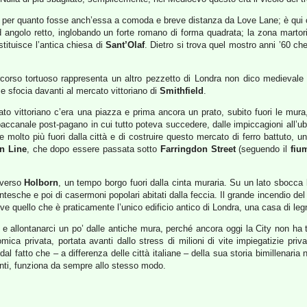
a, per quanto fosse anch’essa a comoda e breve distanza da Love Lane; è qui 
angolo retto, inglobando un forte romano di forma quadrata; la zona marto
tituisce l’antica chiesa di
Sant’Olaf
. Dietro si trova quel mostro anni ’60 che
ercorso tortuoso rappresenta un altro pezzetto di Londra non dico medievale
 e sfocia davanti al mercato vittoriano di
Smithfield
.
o vittoriano c’era una piazza e prima ancora un prato, subito fuori le mura,
baccanale post-pagano in cui tutto poteva succedere, dalle impiccagioni all’ub
 molto più fuori dalla città e di costruire questo mercato di ferro battuto, 
an Line
, che dopo essere passata sotto
Farringdon Street
(seguendo il
fiu
e verso
Holborn
, un tempo borgo fuori dalla cinta muraria. Su un lato sbocca
centesche e poi di casermoni popolari abitati dalla feccia. Il grande incendio de
ve quello che è praticamente l’unico edificio antico di Londra, una casa di le
e e allontanarci un po’ dalle antiche mura, perché ancora oggi la City non ha
nomica privata, portata avanti dallo stress di milioni di vite impiegatizie pri
al fatto che – a differenza delle città italiane – della sua storia bimillenari
enti, funziona da sempre allo stesso modo.