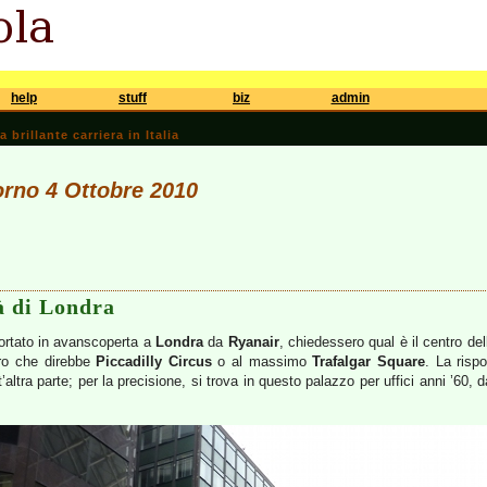
help
stuff
biz
admin
brillante carriera in Italia
iorno 4 Ottobre 2010
tà di Londra
 portato in avanscoperta a
Londra
da
Ryanair
, chiedessero qual è il centro del
uro che direbbe
Piccadilly Circus
o al massimo
Trafalgar Square
. La risp
’altra parte; per la precisione, si trova in questo palazzo per uffici anni ’60, 