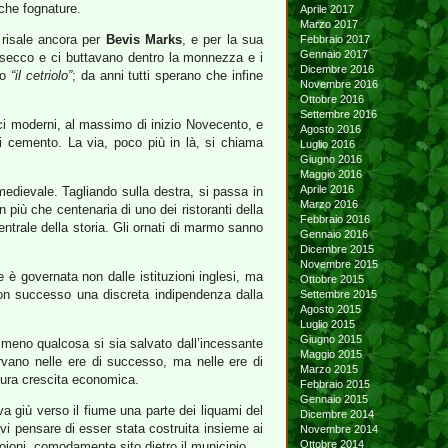
che fognature.
Aprile 2017
Marzo 2017
i risale ancora per
Bevis Marks
, e per la sua
Febbraio 2017
Gennaio 2017
 secco e ci buttavano dentro la monnezza e i
Dicembre 2016
to
“il cetriolo”
; da anni tutti sperano che infine
Novembre 2016
Ottobre 2016
Settembre 2016
ici moderni, al massimo di inizio Novecento, e
Agosto 2016
di cemento. La via, poco più in là, si chiama
Luglio 2016
Giugno 2016
Maggio 2016
Aprile 2016
dievale. Tagliando sulla destra, si passa in
Marzo 2016
 più che centenaria di uno dei ristoranti della
Febbraio 2016
entrale della storia. Gli ornati di marmo sanno
Gennaio 2016
Dicembre 2015
Novembre 2015
 è governata non dalle istituzioni inglesi, ma
Ottobre 2015
con successo una discreta indipendenza dalla
Settembre 2015
Agosto 2015
Luglio 2015
Giugno 2015
almeno qualcosa si sia salvato dall’incessante
Maggio 2015
servano nelle ere di successo, ma nelle ere di
Marzo 2015
utura crescita economica.
Febbraio 2015
Gennaio 2015
va giù verso il fiume una parte dei liquami del
Dicembre 2014
vi pensare di esser stata costruita insieme ai
Novembre 2014
Ottobre 2014
roioni, comodamente sito dietro il municipio.