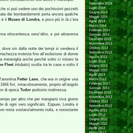
Settembre 2014
Luglio 2014
che si può vedere uno dei pochissimi pezzetti
Giugno 2014
riata dai bombardamenti porta ancora qualche
Maggio 2014
 è il
Museo di Londra
, e poco più in là c’era
Aprile 2014
Marzo 2014
Febbraio 2014
 ma ottocentesca senz’altro, e poi attraversa
Gennaio 2014
Dicembre 2013
Novembre 2013
Ottobre 2013
 dove sin dalla notte dei tempi si vendeva il
Settembre 2013
riachezza molesta fino all’esibizione di donne
Agosto 2013
una meraviglia anche perché sotto ci misero la
Luglio 2013
me Fleet
intubato) svolta tra le case e sotto il
Giugno 2013
Maggio 2013
Aprile 2013
 l’anonima
Fetter Lane
, che era in origine una
Marzo 2013
Febbraio 2013
l 1666 finì, miracolosamente, proprio all’angolo
Gennaio 2013
gno di epoca
Tudor
piuttosto malmessa.
Dicembre 2012
Novembre 2012
 tempo per altro che per mangiarsi viva giorno
Ottobre 2012
vate di ogni vero significato. Eppure, Londra è
Settembre 2012
a non resta sostanzialmente nulla, e nonostante
Agosto 2012
Luglio 2012
Giugno 2012
Maggio 2012
Aprile 2012
Marzo 2012