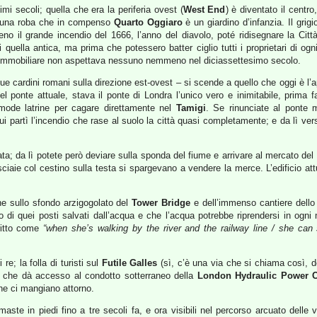
imi secoli; quella che era la periferia ovest (
West End
) è diventato il centro
a una roba che in compenso
Quarto Oggiaro
è un giardino d’infanzia. Il grigio
no il grande incendio del 1666, l’anno del diavolo, poté ridisegnare la Città
 quella antica, ma prima che potessero batter ciglio tutti i proprietari di ogn
one immobiliare non aspettava nessuno nemmeno nel diciassettesimo secolo.
ue cardini romani sulla direzione est-ovest – si scende a quello che oggi è l
l ponte attuale, stava il ponte di Londra l’unico vero e inimitabile, prima fa
ode latrine per cagare direttamente nel
Tamigi
. Se rinunciate al ponte 
i partì l’incendio che rase al suolo la città quasi completamente; e da lì ver
ata; da lì potete però deviare sulla sponda del fiume e arrivare al mercato de
ciaie col cestino sulla testa si spargevano a vendere la merce. L’edificio at
e sullo sfondo arzigogolato del
Tower Bridge
e dell’immenso cantiere dell
o di quei posti salvati dall’acqua e che l’acqua potrebbe riprendersi in ogni
ritto come
“when she’s walking by the river and the railway line / she can 
i re; la folla di turisti sul
Futile Galles
(sì, c’è una via che si chiama così, 
are che dà accesso al condotto sotterraneo della
London Hydraulic Power
 che ci mangiano attorno.
imaste in piedi fino a tre secoli fa, e ora visibili nel percorso arcuato delle