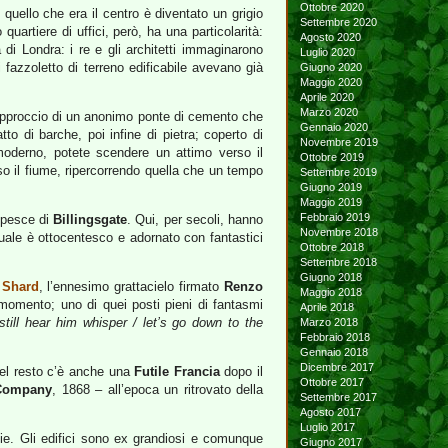
Ottobre 2020
, quello che era il centro è diventato un grigio
Settembre 2020
 quartiere di uffici, però, ha una particolarità:
Agosto 2020
 di Londra: i re e gli architetti immaginarono
Luglio 2020
i fazzoletto di terreno edificabile avevano già
Giugno 2020
Maggio 2020
Aprile 2020
Marzo 2020
’approccio di un anonimo ponte di cemento che
Gennaio 2020
tto di barche, poi infine di pietra; coperto di
Novembre 2019
moderno, potete scendere un attimo verso il
Ottobre 2019
so il fiume, ripercorrendo quella che un tempo
Settembre 2019
Giugno 2019
Maggio 2019
Febbraio 2019
l pesce di
Billingsgate
. Qui, per secoli, hanno
Novembre 2018
tuale è ottocentesco e adornato con fantastici
Ottobre 2018
Settembre 2018
Giugno 2018
o
Shard
, l’ennesimo grattacielo firmato
Renzo
Maggio 2018
 momento; uno di quei posti pieni di fantasmi
Aprile 2018
still hear him whisper / let’s go down to the
Marzo 2018
Febbraio 2018
Gennaio 2018
Dicembre 2017
del resto c’è anche una
Futile Francia
dopo il
Ottobre 2017
 Company
, 1868 – all’epoca un ritrovato della
Settembre 2017
Agosto 2017
Luglio 2017
 vie. Gli edifici sono ex grandiosi e comunque
Giugno 2017