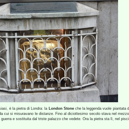
asi, è la pietra di Londra: la
London Stone
che la leggenda vuole piantata 
da cui si misuravano le distanze. Fino al diciottesimo secolo stava nel mezzo d
la guerra e sostituita dal triste palazzo che vedete. Ora la pietra sta lì, nel pi