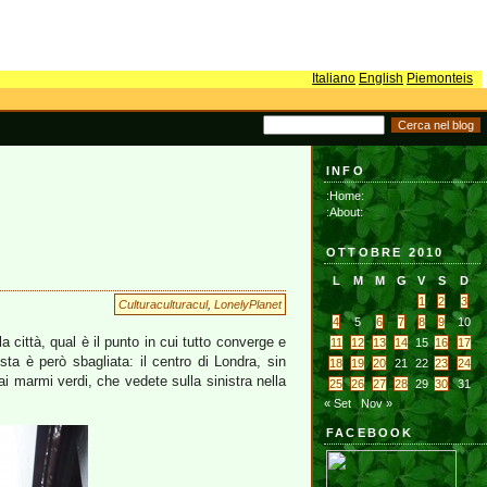
Italiano
English
Piemonteis
INFO
:Home:
:About:
OTTOBRE 2010
L
M
M
G
V
S
D
1
2
3
Culturaculturacul
,
LonelyPlanet
4
5
6
7
8
9
10
la città, qual è il punto in cui tutto converge e
11
12
13
14
15
16
17
osta è però sbagliata: il centro di Londra, sin
18
19
20
21
22
23
24
dai marmi verdi, che vedete sulla sinistra nella
25
26
27
28
29
30
31
« Set
Nov »
FACEBOOK