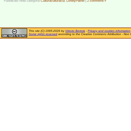
Pubblicato nella categoria
Culturaculturacul
,
LonelyPlanet
|
2 commenti »
This site (C) 1995-2026 by
Vittorio Bertola
-
Privacy and cookies information
Some rights reserved
according to the Creative Commons Attribution - Non 