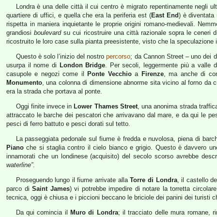
Londra è una delle città il cui centro è migrato repentinamente negli ult
quartiere di uffici, e quella che era la periferia est (
East End
) è diventat
rispetta in maniera inquietante le proprie origini romano-medievali. Nemme
grandiosi
boulevard
su cui ricostruire una città razionale sopra le ceneri di
ricostruito le loro case sulla pianta preesistente, visto che la speculazi
Questo è solo l’inizio del nostro
percorso
; da Cannon Street – uno dei d
usurpa il nome di
London Bridge
. Per secoli, leggermente più a valle de
casupole e negozi come il
Ponte Vecchio
a
Firenze
, ma anche di com
Monumento
, una colonna di dimensione abnorme sita vicino al forno da cu
era la strada che portava al ponte.
Oggi finite invece in
Lower Thames Street
, una anonima strada traffic
attraccato le barche dei pescatori che arrivavano dal mare, e da qui le pes
pesci di ferro battuto e pesci dorati sul tetto.
La passeggiata pedonale sul fiume è fredda e nuvolosa, piena di barch
Piano
che si staglia contro il cielo bianco e grigio. Questo è davvero un
innamorati che un londinese (acquisito) del secolo scorso avrebbe desc
waterline”
.
Proseguendo lungo il fiume arrivate alla
Torre di Londra
, il castello de
parco di
Saint James
) vi potrebbe impedire di notare la torretta circol
tecnica, oggi è chiusa e i piccioni beccano le briciole dei panini dei turisti
Da qui comincia il
Muro di Londra
; il tracciato delle mura romane, r