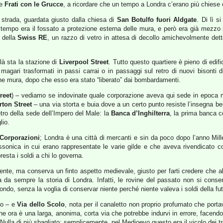
 e
Frati con le Grucce
, a ricordare che un tempo a Londra c’erano più chiese 
 strada, guardata giusto dalla chiesa di
San Botulfo fuori Aldgate
. Di lì s
tempo era il fossato a protezione esterna delle mura, e però era già mezzo
 della
Swiss RE
, un razzo di vetro in attesa di decollo amichevolmente det
là sta la stazione di
Liverpool Street
. Tutto questo quartiere è pieno di edif
magari trasformati in passi carrai o in passaggi sul retro di nuovi bisonti 
tiche mura, dopo che esso era stato “liberato” dai bombardamenti.
reet
) – vediamo se indovinate quale corporazione aveva qui sede in epoca me
ton Street
– una via storta e buia dove a un certo punto resiste l’insegna ben
etro della sede dell’Impero del Male: la
Banca d’Inghilterra
, la prima banca c
lio.
 Corporazioni
; Londra è una città di mercanti e sin da poco dopo l’anno Mille
ssonica in cui erano rappresentate le varie gilde e che aveva rivendicato 
esta i soldi a chi lo governa.
ecente, ma conserva un finto aspetto medievale, giusto per farti credere che 
izza da sempre la storia di Londra. Infatti, le rovine del passato non si con
mondo, senza la voglia di conservar niente perché niente valeva i soldi della f
to – e
Via dello Scolo
, nota per il canaletto non proprio profumato che porta
he ora è una larga, anonima, corta via che potrebbe indurvi in errore, facendo
 Nulla di più sbagliato; semplicemente, nel Medioevo questo era il vicolo dei t