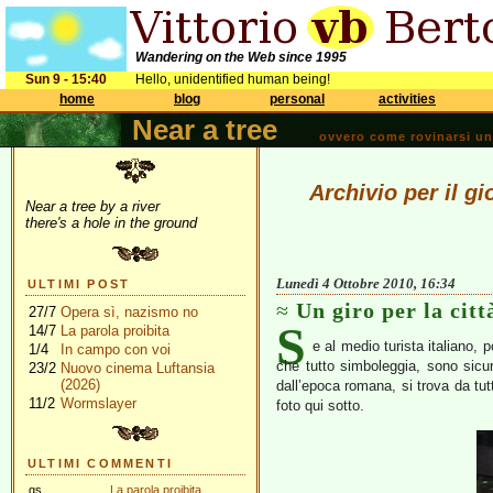
Wandering on the Web since 1995
Sun 9 - 15:40
Hello, unidentified human being!
home
blog
personal
activities
Near a tree
ovvero come rovinarsi una 
Archivio per il g
Near a tree by a river
there's a hole in the ground
Lunedì 4 Ottobre 2010, 16:34
ULTIMI POST
Un giro per la cit
27/7
Opera sì, nazismo no
S
14/7
La parola proibita
e al medio turista italiano,
1/4
In campo con voi
che tutto simboleggia, sono sic
23/2
Nuovo cinema Luftansia
(2026)
dall’epoca romana, si trova da tutt
11/2
Wormslayer
foto qui sotto.
ULTIMI COMMENTI
gs
La parola proibita