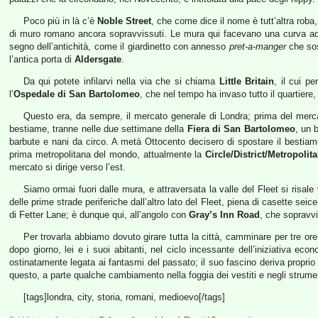
Poco più in là c’è
Noble Street
, che come dice il nome è tutt’altra rob
di muro romano ancora sopravvissuti. Le mura qui facevano una curva ad 
segno dell’antichità, come il giardinetto con annesso
pret-a-manger
che sos
l’antica porta di
Aldersgate
.
Da qui potete infilarvi nella via che si chiama
Little Britain
, il cui p
l’
Ospedale di San Bartolomeo
, che nel tempo ha invaso tutto il quartiere,
Questo era, da sempre, il mercato generale di Londra; prima del mercat
bestiame, tranne nelle due settimane della
Fiera di San Bartolomeo
, un 
barbute e nani da circo. A metà Ottocento decisero di spostare il bestiame
prima metropolitana del mondo, attualmente la
Circle/District/Metropolit
mercato si dirige verso l’est.
Siamo ormai fuori dalle mura, e attraversata la valle del Fleet si risal
delle prime strade periferiche dall’altro lato del Fleet, piena di casette sei
di Fetter Lane; è dunque qui, all’angolo con
Gray’s Inn Road
, che sopravvi
Per trovarla abbiamo dovuto girare tutta la città, camminare per tre or
dopo giorno, lei e i suoi abitanti, nel ciclo incessante dell’iniziativa eco
ostinatamente legata ai fantasmi del passato; il suo fascino deriva proprio d
questo, a parte qualche cambiamento nella foggia dei vestiti e negli strum
[tags]londra, city, storia, romani, medioevo[/tags]