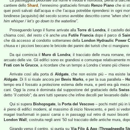
La passeggiata pedonale sul fiume è fredda e nuvolosa, piena di barche
cantiere dello
Shard
, l’ennesimo grattacielo firmato
Renzo Piano
che si st
quei posti salvati dall’acqua e che l’acqua potrebbe riprendersi in ogni mo
londinese (acquisito) del secolo scorso avrebbe descritto come
“when she’s
him whisper / let’s go down to the waterline”
.
Proseguendo lungo il fiume arrivate alla
Torre di Londra
, il castello dei
chiama così, del resto c’è anche una
Futile Francia
dopo il parco di
Sai
che dà accesso al condotto sotterraneo della
London Hydraulic Power
chiusa e i piccioni beccano le briciole dei panini dei turisti che ci mangiano 
Da qui comincia il
Muro di Londra
; il tracciato delle mura romane, rim
arcuato delle vie. Gli edifici sono ex grandiosi e comunque relativamente 
Frati con le Grucce
, a ricordare che un tempo a Londra c’erano più chiese
Arrivate così alla porta di
Aldgate
, che non esiste più – ma esiste la
Aldgate
. Di lì si risale ancora per
Bevis Marks
, e per la sua parallela –
Ho
tempo era il fossato a protezione esterna delle mura, e però era già mez
cani. Oggi la zona è dominata dal suppostone del grattacielo della
Swiss
detto
“il cetriolo”
; da anni tutti sperano che infine decolli per levarselo dalle
Qui si supera
Bishopsgate
, la
Porta del Vescovo
– pochi metri più in 
è pieno di edifici moderni, al massimo di inizio Novecento, e però si vedon
magari trasformati in passi carrai o in passaggi sul retro di nuovi bisont
London Wall
; costruita negli anni ’50 sul tracciato delle antiche mura, do
Girando verso il centro, si punta su
Via Filo & Ago
(
Threadneedle St