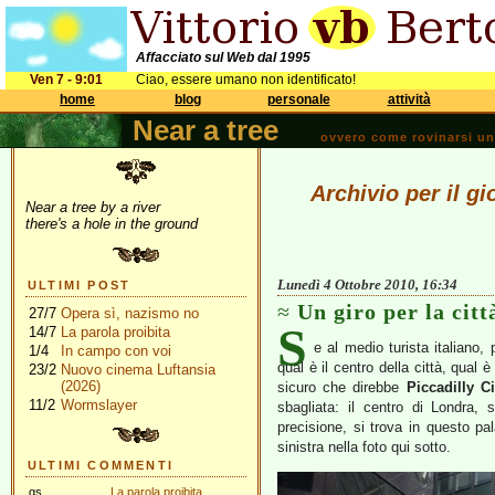
Affacciato sul Web dal 1995
Ven 7 - 9:01
Ciao, essere umano non identificato!
home
blog
personale
attività
Near a tree
ovvero come rovinarsi una 
Archivio per il g
Near a tree by a river
there's a hole in the ground
Lunedì 4 Ottobre 2010, 16:34
ULTIMI POST
Un giro per la cit
27/7
Opera sì, nazismo no
S
14/7
La parola proibita
e al medio turista italiano,
1/4
In campo con voi
qual è il centro della città, qual 
23/2
Nuovo cinema Luftansia
(2026)
sicuro che direbbe
Piccadilly C
11/2
Wormslayer
sbagliata: il centro di Londra, 
precisione, si trova in questo pa
sinistra nella foto qui sotto.
ULTIMI COMMENTI
gs
La parola proibita