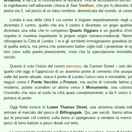
Britannia
, e da cui si misuravano le distanze. Fino al diciottesimo secolo 
la inglobarono nell’adiacente chiesa di
San Swithun
, che poi fu distrutta 
pietra sta lì, nel piscio di un falso tombino, dimenticata dal mondo, al cent
Londra è una delle città il cui centro è migrato repentinamente negli ul
diventato il centro, quello che era il centro è diventato un grigio quartier
diventata una roba che in compenso
Quarto Oggiaro
è un giardino d’infa
rispetta in maniera inquietante le proprie origini romano-medievali. Nem
ridisegnare la Città di Londra: i re e gli architetti immaginarono grandiosi
b
di quella antica, ma prima che potessero batter ciglio tutti i proprietari di o
loro case sulla pianta preesistente, visto che la speculazione immob
secolo.
Questo è solo l’inizio del nostro
percorso
; da Cannon Street – uno dei
quello che oggi è l’approccio di un anonimo ponte di cemento che usurp
valle del ponte attuale, stava il ponte di Londra l’unico vero e inimitabile, pr
negozi come il
Ponte Vecchio
a
Firenze
, ma anche di comode latrine 
moderno, potete scendere un attimo verso il
Monumento
, una colonna
l’incendio che rase al suolo la città quasi completamente; e da lì verso i
portava al ponte.
Oggi finite invece in
Lower Thames Street
, una anonima strada traf
arrivare al mercato del pesce di
Billingsgate
. Qui, per secoli, hanno attr
qui le pesciaie col cestino sulla testa si spargevano a vendere la merce.
pesci di ferro battuto e pesci dorati sul tetto.