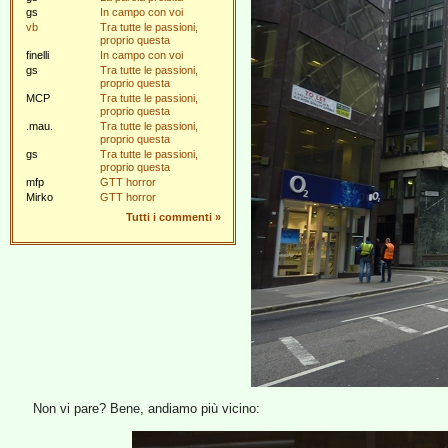
gs
In campo con voi
vb
Tra tutte le passioni,
proprio questa
finelli
In campo con voi
gs
Tra tutte le passioni,
proprio questa
MCP
Tra tutte le passioni,
proprio questa
.mau.
Tra tutte le passioni,
proprio questa
gs
Tra tutte le passioni,
proprio questa
mfp
GTT horror
Mirko
GTT horror
Tutti i commenti
»
Non vi pare? Bene, andiamo più vicino: