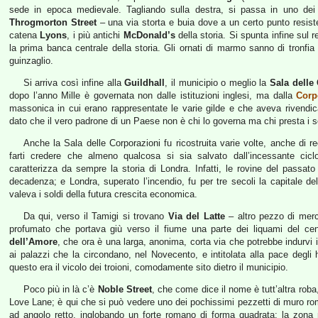
sede in epoca medievale. Tagliando sulla destra, si passa in uno dei
Throgmorton Street
– una via storta e buia dove a un certo punto resiste
catena
Lyons
, i più antichi
McDonald’s
della storia. Si spunta infine sul 
la prima banca centrale della storia. Gli ornati di marmo sanno di tronfia 
guinzaglio.
Si arriva così infine alla
Guildhall
, il municipio o meglio la
Sala delle
dopo l’anno Mille è governata non dalle istituzioni inglesi, ma dalla
Corp
massonica in cui erano rappresentate le varie gilde e che aveva rivendi
dato che il vero padrone di un Paese non è chi lo governa ma chi presta i so
Anche la Sala delle Corporazioni fu ricostruita varie volte, anche di 
farti credere che almeno qualcosa si sia salvato dall’incessante ciclo d
caratterizza da sempre la storia di Londra. Infatti, le rovine del passa
decadenza; e Londra, superato l’incendio, fu per tre secoli la capitale d
valeva i soldi della futura crescita economica.
Da qui, verso il Tamigi si trovano
Via del Latte
– altro pezzo di mer
profumato che portava giù verso il fiume una parte dei liquami del cen
dell’Amore
, che ora è una larga, anonima, corta via che potrebbe indurvi 
ai palazzi che la circondano, nel Novecento, e intitolata alla pace degli
questo era il vicolo dei troioni, comodamente sito dietro il municipio.
Poco più in là c’è
Noble Street
, che come dice il nome è tutt’altra ro
Love Lane; è qui che si può vedere uno dei pochissimi pezzetti di muro r
ad angolo retto, inglobando un forte romano di forma quadrata; la zona