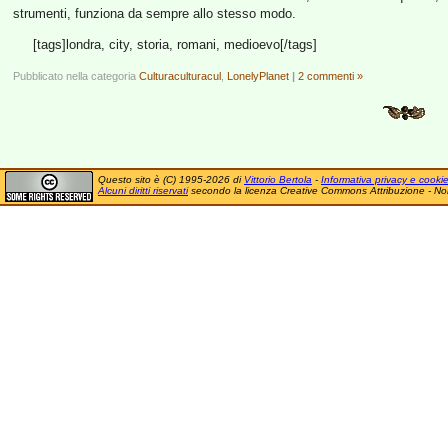
strumenti, funziona da sempre allo stesso modo.
[tags]londra, city, storia, romani, medioevo[/tags]
Pubblicato nella categoria
Culturaculturacul
,
LonelyPlanet
|
2 commenti »
Questo sito è (C) 1995-2026 di
Vittorio Bertola
-
Informativa privacy e cooki
Alcuni diritti riservati
secondo la licenza Creative Commons Attribuzione - No