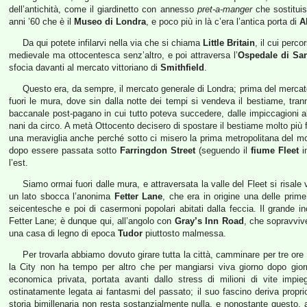
dell’antichità, come il giardinetto con annesso
pret-a-manger
che sostituis
anni ’60 che è il
Museo di Londra
, e poco più in là c’era l’antica porta di
A
Da qui potete infilarvi nella via che si chiama
Little Britain
, il cui perc
medievale ma ottocentesca senz’altro, e poi attraversa l’
Ospedale di Sa
sfocia davanti al mercato vittoriano di
Smithfield
.
Questo era, da sempre, il mercato generale di Londra; prima del mercato
fuori le mura, dove sin dalla notte dei tempi si vendeva il bestiame, tra
baccanale post-pagano in cui tutto poteva succedere, dalle impiccagioni al
nani da circo. A metà Ottocento decisero di spostare il bestiame molto più fu
una meraviglia anche perché sotto ci misero la prima metropolitana del m
dopo essere passata sotto
Farringdon Street
(seguendo il
fiume Fleet
in
l’est.
Siamo ormai fuori dalle mura, e attraversata la valle del Fleet si risale
un lato sbocca l’anonima
Fetter Lane
, che era in origine una delle prime 
seicentesche e poi di casermoni popolari abitati dalla feccia. Il grande in
Fetter Lane; è dunque qui, all’angolo con
Gray’s Inn Road
, che sopravvive
una casa di legno di epoca
Tudor
piuttosto malmessa.
Per trovarla abbiamo dovuto girare tutta la città, camminare per tre ore
la City non ha tempo per altro che per mangiarsi viva giorno dopo giorno,
economica privata, portata avanti dallo stress di milioni di vite impie
ostinatamente legata ai fantasmi del passato; il suo fascino deriva proprio 
storia bimillenaria non resta sostanzialmente nulla, e nonostante questo, 