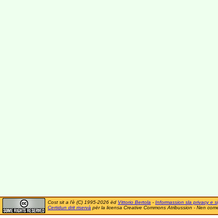
Cost sit a l'è (C) 1995-2026 ëd
Vittorio Bertola
-
Informassion sla privacy e si
Certidun drit riservà
për la licensa Creative Commons Atribussion - Nen comer