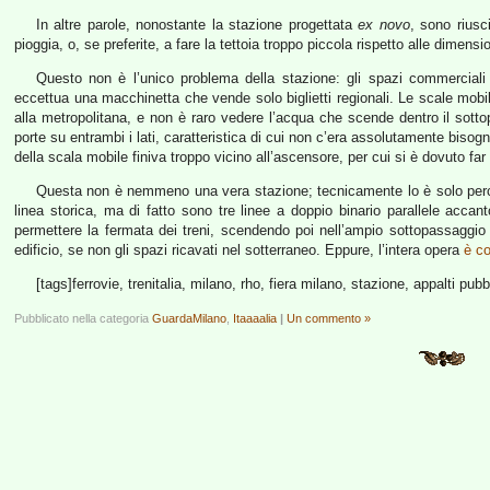
In altre parole, nonostante la stazione progettata
ex novo
, sono riusc
pioggia, o, se preferite, a fare la tettoia troppo piccola rispetto alle dimens
Questo non è l’unico problema della stazione: gli spazi commerciali
eccettua una macchinetta che vende solo biglietti regionali. Le scale mobi
alla metropolitana, e non è raro vedere l’acqua che scende dentro il so
porte su entrambi i lati, caratteristica di cui non c’era assolutamente bisogn
della scala mobile finiva troppo vicino all’ascensore, per cui si è dovuto far 
Questa non è nemmeno una vera stazione; tecnicamente lo è solo perché 
linea storica, ma di fatto sono tre linee a doppio binario parallele accant
permettere la fermata dei treni, scendendo poi nell’ampio sottopassaggio 
edificio, se non gli spazi ricavati nel sotterraneo. Eppure, l’intera opera
è co
[tags]ferrovie, trenitalia, milano, rho, fiera milano, stazione, appalti pubbl
Pubblicato nella categoria
GuardaMilano
,
Itaaaalia
|
Un commento »