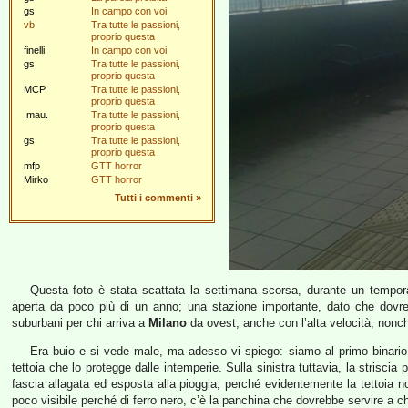
gs
In campo con voi
vb
Tra tutte le passioni,
proprio questa
finelli
In campo con voi
gs
Tra tutte le passioni,
proprio questa
MCP
Tra tutte le passioni,
proprio questa
.mau.
Tra tutte le passioni,
proprio questa
gs
Tra tutte le passioni,
proprio questa
mfp
GTT horror
Mirko
GTT horror
Tutti i commenti
»
Questa foto è stata scattata la settimana scorsa, durante un tempora
aperta da poco più di un anno; una stazione importante, dato che dovrebb
suburbani per chi arriva a
Milano
da ovest, anche con l’alta velocità, nonché 
Era buio e si vede male, ma adesso vi spiego: siamo al primo binario,
tettoia che lo protegge dalle intemperie. Sulla sinistra tuttavia, la strisci
fascia allagata ed esposta alla pioggia, perché evidentemente la tettoia no
poco visibile perché di ferro nero, c’è la panchina che dovrebbe servire a chi