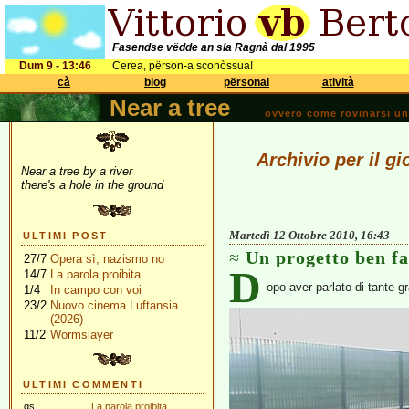
Fasendse vëdde an sla Ragnà dal 1995
Dum 9 - 13:46
Cerea, përson-a sconòssua!
cà
blog
përsonal
atività
Near a tree
ovvero come rovinarsi una 
Archivio per il g
Near a tree by a river
there's a hole in the ground
Martedì 12 Ottobre 2010, 16:43
ULTIMI POST
Un progetto ben fa
27/7
Opera sì, nazismo no
D
14/7
La parola proibita
opo aver parlato di tante g
1/4
In campo con voi
23/2
Nuovo cinema Luftansia
(2026)
11/2
Wormslayer
ULTIMI COMMENTI
gs
La parola proibita