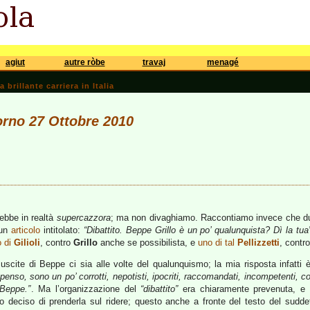
agiut
autre ròbe
travaj
menagé
brillante carriera in Italia
iorno 27 Ottobre 2010
rebbe in realtà
supercazzora
; ma non divaghiamo. Raccontiamo invece che du
 un
articolo
intitolato:
“Dibattito. Beppe Grillo è un po’ qualunquista? Dì la tua
o di
Gilioli
, contro
Grillo
anche se possibilista, e
uno di tal
Pellizzetti
, contro
scite di Beppe ci sia alle volte del qualunquismo; la mia risposta infatti 
mpenso, sono un po’ corrotti, nepotisti, ipocriti, raccomandati, incompetenti, coll
 Beppe.”
. Ma l’organizzazione del
“dibattito”
era chiaramente prevenuta, e 
o deciso di prenderla sul ridere; questo anche a fronte del testo del suddet