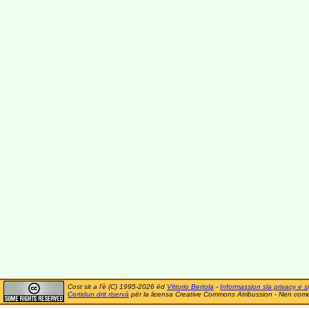
Cost sit a l'è (C) 1995-2026 ëd
Vittorio Bertola
-
Informassion sla privacy e si
Certidun drit riservà
për la licensa Creative Commons Atribussion - Nen comer