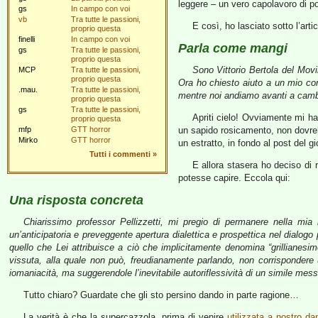
leggere – un vero capolavoro di po
gs
In campo con voi
vb
Tra tutte le passioni,
E così, ho lasciato sotto l’ar
proprio questa
finelli
In campo con voi
Parla come mangi
gs
Tra tutte le passioni,
proprio questa
Sono Vittorio Bertola del Mov
MCP
Tra tutte le passioni,
proprio questa
Ora ho chiesto aiuto a un mio cono
.mau.
Tra tutte le passioni,
mentre noi andiamo avanti a cambia
proprio questa
gs
Tra tutte le passioni,
Apriti cielo! Ovviamente mi ha
proprio questa
mfp
GTT horror
un sapido rosicamento, non dovreb
Mirko
GTT horror
un estratto, in fondo al post del gio
Tutti i commenti
»
E allora stasera ho deciso di r
potesse capire. Eccola qui:
Una risposta concreta
Chiarissimo professor Pellizzetti, mi pregio di permanere nella mia i
un’anticipatoria e preveggente apertura dialettica e prospettica nel dialogo
quello che Lei attribuisce a ciò che implicitamente denomina “grillianesim
vissuta, alla quale non può, freudianamente parlando, non corrisponder
iomaniacità, ma suggerendole l’inevitabile autoriflessività di un simile me
Tutto chiaro? Guardate che gli sto persino dando in parte ragione…
La verità è che la supercazzola, prima di venire
utilizzata a nostro d