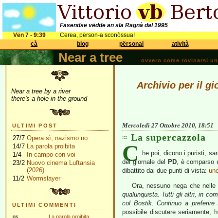
Fasendse vëdde an sla Ragnà dal 1995
Vën 7 - 9:39
Cerea, përson-a sconòssua!
cà
blog
përsonal
atività
Near a tree
ovvero come rovinarsi una 
Archivio per il g
Near a tree by a river
there's a hole in the ground
Mercoledì 27 Ottobre 2010, 18:51
ULTIMI POST
La supercazzola
27/7
Opera sì, nazismo no
C
14/7
La parola proibita
he poi, dicono i puristi, sa
1/4
In campo con voi
del giornale del
PD
, è comparso
23/2
Nuovo cinema Luftansia
(2026)
dibattito dai due punti di vista:
un
11/2
Wormslayer
Ora, nessuno nega che nelle u
qualunquista. Tutti gli altri, in co
col Bostik. Continuo a preferire
ULTIMI COMMENTI
possibile discutere seriamente, h
gs
La parola proibita