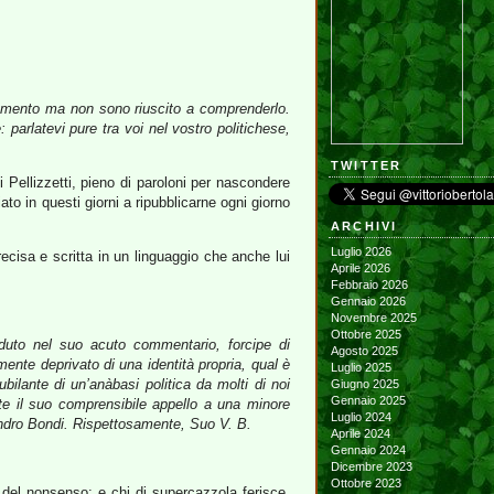
commento ma non sono riuscito a comprenderlo.
 parlatevi pure tra voi nel vostro politichese,
TWITTER
 Pellizzetti, pieno di paroloni per nascondere
o in questi giorni a ripubblicarne ogni giorno
ARCHIVI
Luglio 2026
recisa e scritta in un linguaggio che anche lui
Aprile 2026
Febbraio 2026
Gennaio 2026
Novembre 2025
Ottobre 2025
caduto nel suo acuto commentario, forcipe di
Agosto 2025
mente deprivato di una identità propria, qual è
Luglio 2025
bilante di un’anàbasi politica da molti di noi
Giugno 2025
Gennaio 2025
e il suo comprensibile appello a una minore
Luglio 2024
Sandro Bondi. Rispettosamente, Suo V. B.
Aprile 2024
Gennaio 2024
Dicembre 2023
Ottobre 2023
 del nonsenso; e chi di supercazzola ferisce,