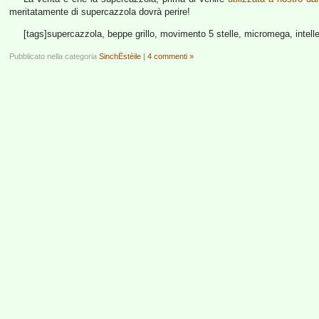
meritatamente di supercazzola dovrà perire!
[tags]supercazzola, beppe grillo, movimento 5 stelle, micromega, intellet
Pubblicato nella categoria
SinchËstèile
|
4 commenti »