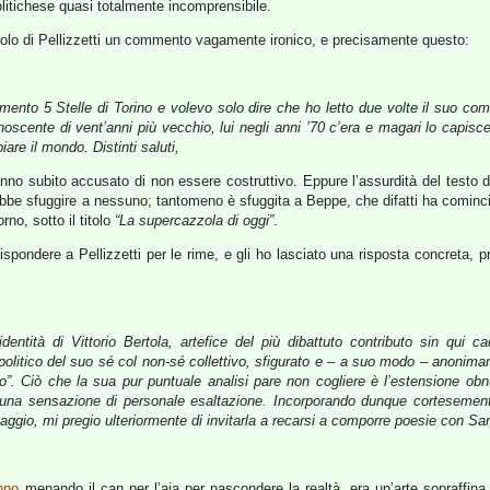
litichese quasi totalmente incomprensibile.
ticolo di Pellizzetti un commento vagamente ironico, e precisamente questo:
imento 5 Stelle di Torino e volevo solo dire che ho letto due volte il suo 
scente di vent’anni più vecchio, lui negli anni ’70 c’era e magari lo capisce:
re il mondo. Distinti saluti,
nno subito accusato di non essere costruttivo. Eppure l’assurdità del testo di
be sfuggire a nessuno; tantomeno è sfuggita a Beppe, che difatti ha cominciat
rno, sotto il titolo
“La supercazzola di oggi”
.
ispondere a Pellizzetti per le rime, e gli ho lasciato una risposta concreta, p
dentità di Vittorio Bertola, artefice del più dibattuto contributo sin qui 
 politico del suo sé col non-sé collettivo, sfigurato e – a suo modo – anonima
o”. Ciò che la sua pur puntuale analisi pare non cogliere è l’estensione obnu
e una sensazione di personale esaltazione. Incorporando dunque cortesement
ssaggio, mi pregio ulteriormente di invitarla a recarsi a comporre poesie con 
anno
menando il can per l’aia per nascondere la realtà, era un’arte sopraffina