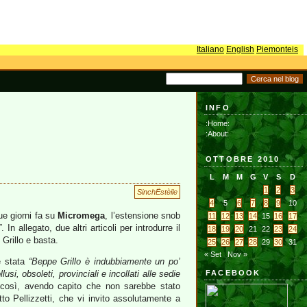
Italiano
English
Piemonteis
INFO
:Home:
:About:
OTTOBRE 2010
L
M
M
G
V
S
D
1
2
3
SinchËstèile
4
5
6
7
8
9
10
e giorni fa su
Micromega
, l’estensione snob
11
12
13
14
15
16
17
”
. In allegato, due altri articoli per introdurre il
18
19
20
21
22
23
24
 Grillo e basta.
25
26
27
28
29
30
31
« Set
Nov »
è stata
“Beppe Grillo è indubbiamente un po’
usi, obsoleti, provinciali e incollati alle sedie
FACEBOOK
così, avendo capito che non sarebbe stato
to Pellizzetti, che vi invito assolutamente a