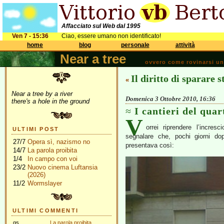
Affacciato sul Web dal 1995
Ven 7 - 15:36
Ciao, essere umano non identificato!
home
blog
personale
attività
Near a tree
ovvero come rovinarsi una 
Il diritto di sparare 
«
Near a tree by a river
Domenica 3 Ottobre 2010, 16:36
there's a hole in the ground
I cantieri del quar
V
orrei riprendere l’incres
ULTIMI POST
segnalare che, pochi giorni d
27/7
Opera sì, nazismo no
presentava così:
14/7
La parola proibita
1/4
In campo con voi
23/2
Nuovo cinema Luftansia
(2026)
11/2
Wormslayer
ULTIMI COMMENTI
gs
La parola proibita