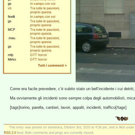
gs
In campo con voi
vb
Tra tutte le passioni,
proprio questa
finelli
In campo con voi
gs
Tra tutte le passioni,
proprio questa
MCP
Tra tutte le passioni,
proprio questa
.mau.
Tra tutte le passioni,
proprio questa
gs
Tra tutte le passioni,
proprio questa
mfp
GTT horror
Mirko
GTT horror
Tutti i commenti
»
Come era facile prevedere, c’è subito stato un bell’incidente i cui detriti
Ma ovviamente gli incidenti sono sempre colpa degli automobilisti, m
[tags]torino, parella, cantieri, lavori, appalti, incidenti, traffico[/tags]
This entry was posted on domenica, Ottobre 3rd, 2010 at 4:36 pm, and is filed unde
RSS 2.0
feed. Both comments and pings are currently closed.