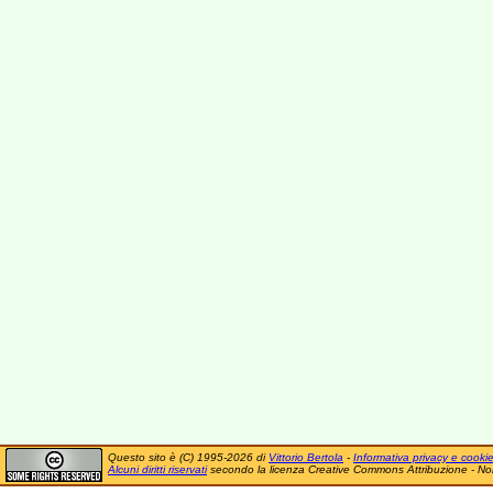
Questo sito è (C) 1995-2026 di
Vittorio Bertola
-
Informativa privacy e cooki
Alcuni diritti riservati
secondo la licenza Creative Commons Attribuzione - No