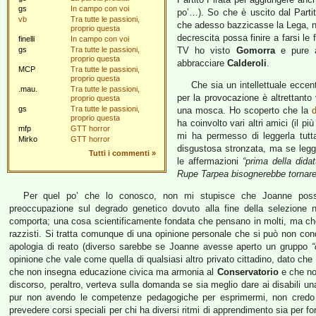
gs
In campo con voi
po’…). So che è uscito dal Part
vb
Tra tutte le passioni,
che adesso bazzicasse la Lega, né 
proprio questa
decrescita possa finire a farsi le
finelli
In campo con voi
gs
Tra tutte le passioni,
TV ho visto
Gomorra
e pure a
proprio questa
abbracciare
Calderoli
.
MCP
Tra tutte le passioni,
proprio questa
Che sia un intellettuale eccent
.mau.
Tra tutte le passioni,
per la provocazione è altrettant
proprio questa
gs
Tra tutte le passioni,
una mosca. Ho scoperto che la
proprio questa
ha coinvolto vari altri amici (il p
mfp
GTT horror
mi ha permesso di leggerla tutt
Mirko
GTT horror
disgustosa stronzata, ma se legget
Tutti i commenti
»
le affermazioni
“prima della didat
Rupe Tarpea bisognerebbe tornare
Per quel po’ che lo conosco, non mi stupisce che Joanne possa a
preoccupazione sul degrado genetico dovuto alla fine della selezione n
comporta; una cosa scientificamente fondata che pensano in molti, ma che
razzisti. Si tratta comunque di una opinione personale che si può non con
apologia di reato (diverso sarebbe se Joanne avesse aperto un gruppo
“
opinione che vale come quella di qualsiasi altro privato cittadino, dato che
che non insegna educazione civica ma armonia al
Conservatorio
e che non
discorso, peraltro, verteva sulla domanda se sia meglio dare ai disabili una
pur non avendo le competenze pedagogiche per esprimermi, non credo 
prevedere corsi speciali per chi ha diversi ritmi di apprendimento sia per 