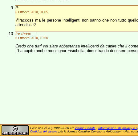
ff
:
6 Ottobre 2010, 01:05
@raccoss ma le persone intelligenti non sanno che non tutto quello
attendibile?
for those...
:
6 Ottobre 2010, 10:50
Credo che tutti voi siate abbastanza intelligenti da capire che il conte
L’ha capito anche monsignor Fisichella, dimostrando di essere person
Cost sit a l'è (C) 1995-2026 ëd
Vittorio Bertola
-
Informassion sla privacy e si
Certidun drit riservà
për la licensa Creative Commons Atribussion - Nen comer