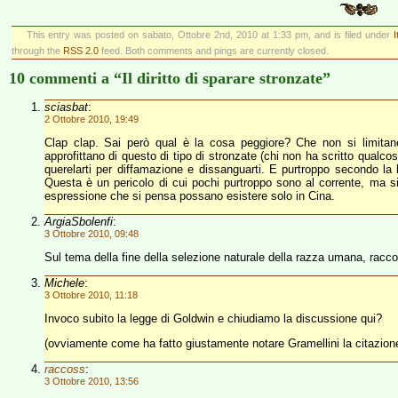
This entry was posted on sabato, Ottobre 2nd, 2010 at 1:33 pm, and is filed under
I
through the
RSS 2.0
feed. Both comments and pings are currently closed.
10 commenti a “Il diritto di sparare stronzate”
sciasbat
:
2 Ottobre 2010, 19:49
Clap clap. Sai però qual è la cosa peggiore? Che non si limitano
approfittano di questo di tipo di stronzate (chi non ha scritto qualco
querelarti per diffamazione e dissanguarti. E purtroppo secondo la 
Questa è un pericolo di cui pochi purtroppo sono al corrente, ma si
espressione che si pensa possano esistere solo in Cina.
ArgiaSbolenfi
:
3 Ottobre 2010, 09:48
Sul tema della fine della selezione naturale della razza umana, rac
Michele
:
3 Ottobre 2010, 11:18
Invoco subito la legge di Goldwin e chiudiamo la discussione qui?
(ovviamente come ha fatto giustamente notare Gramellini la citazion
raccoss
:
3 Ottobre 2010, 13:56