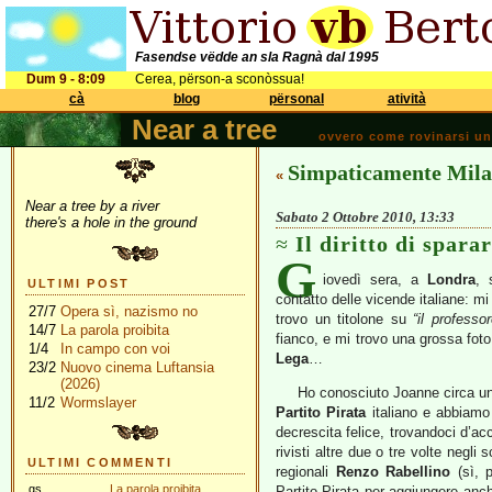
Fasendse vëdde an sla Ragnà dal 1995
Dum 9 - 8:09
Cerea, përson-a sconòssua!
cà
blog
përsonal
atività
Near a tree
ovvero come rovinarsi una 
Simpaticamente Mil
«
Near a tree by a river
Sabato 2 Ottobre 2010, 13:33
there's a hole in the ground
Il diritto di spara
G
iovedì sera, a
Londra
, 
ULTIMI POST
contatto delle vicende italiane: m
27/7
Opera sì, nazismo no
trovo un titolone su
“il professo
14/7
La parola proibita
fianco, e mi trovo una grossa foto
1/4
In campo con voi
Lega
…
23/2
Nuovo cinema Luftansia
(2026)
Ho conosciuto Joanne circa un 
11/2
Wormslayer
Partito Pirata
italiano e abbiamo c
decrescita felice, trovandoci d’ac
rivisti altre due o tre volte negli
ULTIMI COMMENTI
regionali
Renzo Rabellino
(sì, p
gs
La parola proibita
Partito Pirata per aggiungere anch