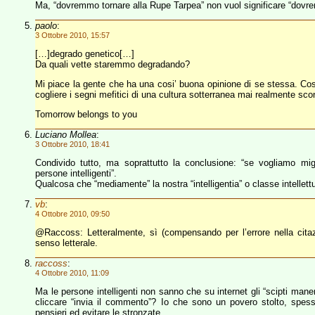
Ma, “dovremmo tornare alla Rupe Tarpea” non vuol significare “dovrem
paolo
:
3 Ottobre 2010, 15:57
[…]degrado genetico[…]
Da quali vette staremmo degradando?
Mi piace la gente che ha una cosi’ buona opinione di se stessa. Cosi
cogliere i segni mefitici di una cultura sotterranea mai realmente scon
Tomorrow belongs to you
Luciano Mollea
:
3 Ottobre 2010, 18:41
Condivido tutto, ma soprattutto la conclusione: “se vogliamo mi
persone intelligenti”.
Qualcosa che “mediamente” la nostra “intelligentia” o classe intellet
vb
:
4 Ottobre 2010, 09:50
@Raccoss: Letteralmente, sì (compensando per l’errore nella cita
senso letterale.
raccoss
:
4 Ottobre 2010, 11:09
Ma le persone intelligenti non sanno che su internet gli “scipti mane
cliccare “invia il commento”? Io che sono un povero stolto, spess
pensieri ed evitare le stronzate.