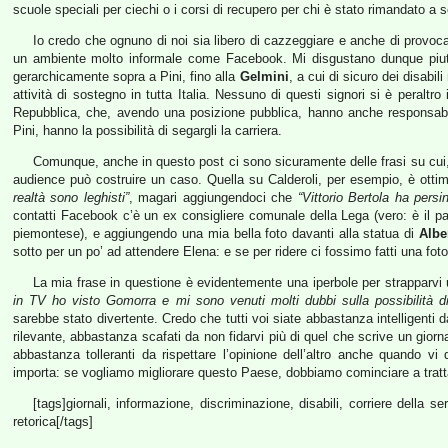
scuole speciali per ciechi o i corsi di recupero per chi è stato rimandato a 
Io credo che ognuno di noi sia libero di cazzeggiare e anche di provocar
un ambiente molto informale come Facebook. Mi disgustano dunque piutto
gerarchicamente sopra a Pini, fino alla
Gelmini
, a cui di sicuro dei disabi
attività di sostegno in tutta Italia. Nessuno di questi signori si è peraltro
Repubblica, che, avendo una posizione pubblica, hanno anche responsabil
Pini, hanno la possibilità di segargli la carriera.
Comunque, anche in questo post ci sono sicuramente delle frasi su cui, 
audience può costruire un caso. Quella su Calderoli, per esempio, è ottima
realtà sono leghisti”
, magari aggiungendoci che
“Vittorio Bertola ha pers
contatti Facebook c’è un ex consigliere comunale della Lega (vero: è il p
piemontese), e aggiungendo una mia bella foto davanti alla statua di
Albe
sotto per un po’ ad attendere Elena: e se per ridere ci fossimo fatti una fot
La mia frase in questione è evidentemente una iperbole per strapparvi u
in TV ho visto Gomorra e mi sono venuti molti dubbi sulla possibilità d
sarebbe stato divertente. Credo che tutti voi siate abbastanza intelligenti d
rilevante, abbastanza scafati da non fidarvi più di quel che scrive un giorna
abbastanza tolleranti da rispettare l’opinione dell’altro anche quando v
importa: se vogliamo migliorare questo Paese, dobbiamo cominciare a trattar
[tags]giornali, informazione, discriminazione, disabili, corriere della se
retorica[/tags]