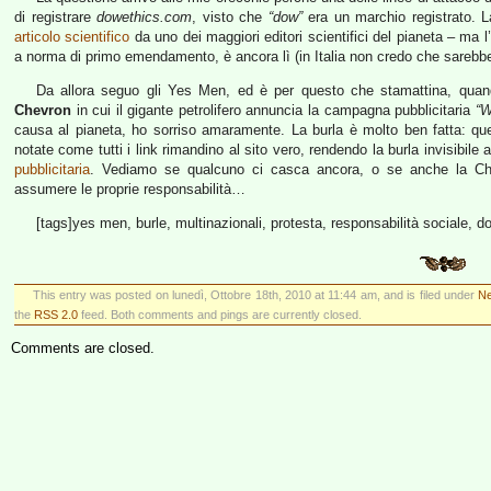
di registrare
dowethics.com
, visto che
“dow”
era un marchio registrato. L
articolo scientifico
da uno dei maggiori editori scientifici del pianeta – ma l’
a norma di primo emendamento, è ancora lì (in Italia non credo che sarebb
Da allora seguo gli Yes Men, ed è per questo che stamattina, quando
Chevron
in cui il gigante petrolifero annuncia la campagna pubblicitaria
“W
causa al pianeta, ho sorriso amaramente. La burla è molto ben fatta: qu
notate come tutti i link rimandino al sito vero, rendendo la burla invisibile 
pubblicitaria
. Vediamo se qualcuno ci casca ancora, o se anche la Che
assumere le proprie responsabilità…
[tags]yes men, burle, multinazionali, protesta, responsabilità sociale, d
This entry was posted on lunedì, Ottobre 18th, 2010 at 11:44 am, and is filed under
Ne
the
RSS 2.0
feed. Both comments and pings are currently closed.
Comments are closed.