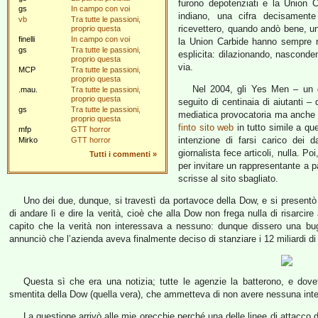
furono depotenziati e la Union C
gs
In campo con voi
indiano, una cifra decisamente
vb
Tra tutte le passioni,
ricevettero, quando andò bene, un 
proprio questa
finelli
In campo con voi
la Union Carbide hanno sempre ri
gs
Tra tutte le passioni,
esplicita: dilazionando, nascondend
proprio questa
via.
MCP
Tra tutte le passioni,
proprio questa
Nel 2004, gli Yes Men – un d
.mau.
Tra tutte le passioni,
proprio questa
seguito di centinaia di aiutanti –
gs
Tra tutte le passioni,
mediatica provocatoria ma anche 
proprio questa
finto sito web
in tutto simile a qu
mfp
GTT horror
intenzione di farsi carico dei
Mirko
GTT horror
giornalista fece articoli, nulla. Po
Tutti i commenti
»
per invitare un rappresentante a p
scrisse al sito sbagliato.
Uno dei due, dunque, si travestì da portavoce della Dow, e si presentò 
di andare lì e dire la verità, cioè che alla Dow non frega nulla di risar
capito che la verità non interessava a nessuno: dunque dissero una bug
annunciò che l’azienda aveva finalmente deciso di stanziare i 12 miliardi di
Questa sì che era una notizia; tutte le agenzie la batterono, e dove
smentita della Dow (quella vera), che ammetteva di non avere nessuna intenzi
La questione arrivò alle mie orecchie perché una delle linee di attacco 