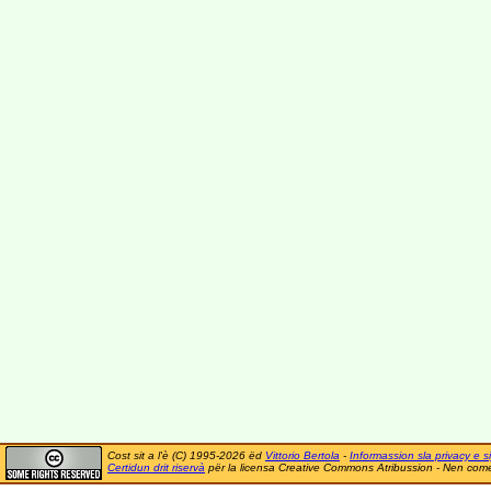
Cost sit a l'è (C) 1995-2026 ëd
Vittorio Bertola
-
Informassion sla privacy e si
Certidun drit riservà
për la licensa Creative Commons Atribussion - Nen comer