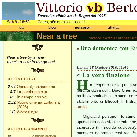
Fasendse vëdde an sla Ragnà dal 1995
Sab 8 - 18:58
Cerea, përson-a sconòssua!
cà
blog
përsonal
atività
Near a tree
ovvero come rovinarsi una 
Una domenica con Er
«
Near a tree by a river
there's a hole in the ground
Lunedì 18 Ottobre 2010, 11:44
La vera finzione
H
ULTIMI POST
o scoperto per la prima vo
27/7
Opera sì, nazismo no
burla ai danni della
Dow Chemic
14/7
La parola proibita
multinazionali della chimica, ed 
1/4
In campo con voi
stabilimento di
Bhopal
, in
India
23/2
Nuovo cinema Luftansia
(2026)
storia
.
11/2
Wormslayer
Migliaia di persone – le stim
sprigionata dallo stabilimento che
sicurezza (mi ricorda qualcosa).
ULTIMI COMMENTI
nacquero deformi e così via. Su
gs
La parola proibita