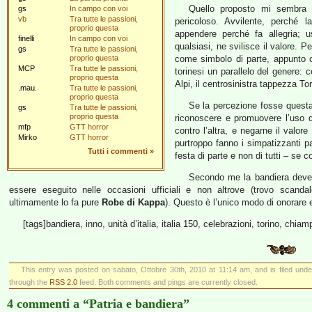
Quello proposto mi sembra 
gs
In campo con voi
vb
Tra tutte le passioni,
pericoloso. Avvilente, perché 
proprio questa
appendere perché fa allegria; us
finelli
In campo con voi
qualsiasi, ne svilisce il valore. P
gs
Tra tutte le passioni,
proprio questa
come simbolo di parte, appunto co
MCP
Tra tutte le passioni,
torinesi un parallelo del genere:
proprio questa
Alpi, il centrosinistra tappezza Tor
.mau.
Tra tutte le passioni,
proprio questa
Se la percezione fosse questa
gs
Tra tutte le passioni,
proprio questa
riconoscere e promuovere l’uso de
mfp
GTT horror
contro l’altra, e negarne il valor
Mirko
GTT horror
purtroppo fanno i simpatizzanti p
Tutti i commenti
»
festa di parte e non di tutti – se 
Secondo me la bandiera deve 
essere eseguito nelle occasioni ufficiali e non altrove (trovo scand
ultimamente lo fa pure
Robe di Kappa
). Questo è l’unico modo di onorare e
[tags]bandiera, inno, unità d’italia, italia 150, celebrazioni, torino, chiam
This entry was posted on sabato, Ottobre 30th, 2010 at 11:14 am, and is filed und
through the
RSS 2.0
feed. Both comments and pings are currently closed.
4 commenti a “Patria e bandiera”