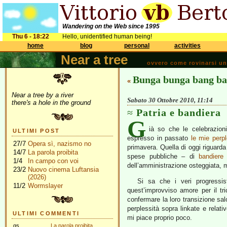
Wandering on the Web since 1995
Thu 6 - 18:22
Hello, unidentified human being!
home
blog
personal
activities
Near a tree
ovvero come rovinarsi una 
Bunga bunga bang b
«
Near a tree by a river
Sabato 30 Ottobre 2010, 11:14
there's a hole in the ground
Patria e bandiera
G
ià so che le celebrazioni
ULTIMI POST
espresso in passato
le mie perpl
27/7
Opera sì, nazismo no
primavera. Quella di oggi riguarda 
14/7
La parola proibita
spese pubbliche – di
bandiere t
1/4
In campo con voi
dell’amministrazione osteggiata, m
23/2
Nuovo cinema Luftansia
(2026)
Si sa che i veri progressi
11/2
Wormslayer
quest’improvviso amore per il tr
confermare la loro transizione sal
perplessità sopra linkate e relati
ULTIMI COMMENTI
mi piace proprio poco.
gs
La parola proibita