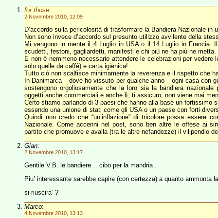
for those...
:
2 Novembre 2010, 12:09
D’accordo sulla pericolosità di trasformare la Bandiera Nazionale in u
Non sono invece d’accordo sul presunto utilizzo avvilente della stes
Mi vengono in mente il 4 Luglio in USA o il 14 Luglio in Francia. Il
scudetti, festoni, gagliardetti, manifesti e chi più ne ha più ne metta.
E non è nemmeno necessario attendere le celebrazioni per vedere l
solo quelle da caffè) e carta igienica!
Tutto ciò non scalfisce minimamente la reverenza e il rispetto che ha
In Danimarca – dove ho vissuto per qualche anno – ogni casa con gia
sostengono orgoliosamente che la loro sia la bandiera nazionale 
oggetti anche commerciali e anche lì, ti assicuro, non viene mai meno i
Certo stiamo parlando di 3 paesi che hanno alla base un fortissimo s
essendo una unione di stati come gli USA o un paese con forti diversità
Quindi non credo che “un’inflazione” di tricolore possa essere co
Nazionale. Come accenni nel post, sono ben altre le offese ai sim
partito che promuove e avalla (tra le altre nefandezze) il vilipendio de
Gian
:
2 Novembre 2010, 13:17
Gentile V.B. le bandiere …cibo per la mandria .
Piu’ interessante sarebbe capire (con certezza) a quanto ammonta la
si riuscira’ ?
Marco
:
4 Novembre 2010, 13:13