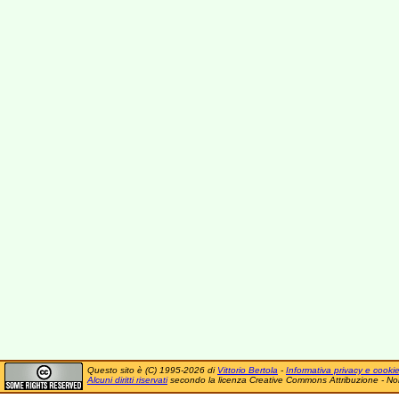
Questo sito è (C) 1995-2026 di
Vittorio Bertola
-
Informativa privacy e cooki
Alcuni diritti riservati
secondo la licenza Creative Commons Attribuzione - No