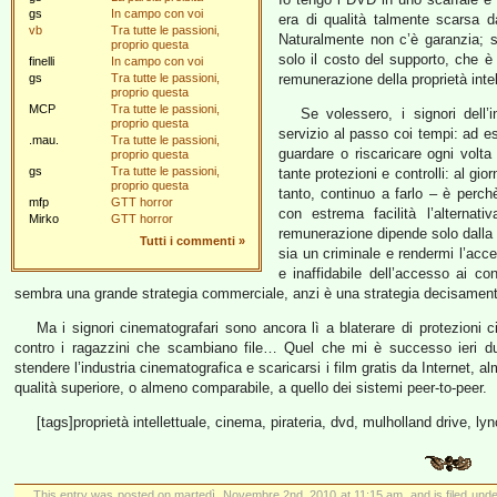
gs
In campo con voi
era di qualità talmente scarsa d
vb
Tra tutte le passioni,
Naturalmente non c’è garanzia; s
proprio questa
solo il costo del supporto, che 
finelli
In campo con voi
gs
Tra tutte le passioni,
remunerazione della proprietà intell
proprio questa
MCP
Tra tutte le passioni,
Se volessero, i signori dell’
proprio questa
servizio al passo coi tempi: ad ese
.mau.
Tra tutte le passioni,
guardare o riscaricare ogni vol
proprio questa
gs
Tra tutte le passioni,
tante protezioni e controlli: al gi
proprio questa
tanto, continuo a farlo – è perch
mfp
GTT horror
con estrema facilità l’alternati
Mirko
GTT horror
remunerazione dipende solo dalla
Tutti i commenti
»
sia un criminale e rendermi l’acces
e inaffidabile dell’accesso ai con
sembra una grande strategia commerciale, anzi è una strategia decisament
Ma i signori cinematografari sono ancora lì a blaterare di protezioni cif
contro i ragazzini che scambiano file… Quel che mi è successo ieri d
stendere l’industria cinematografica e scaricarsi i film gratis da Internet, a
qualità superiore, o almeno comparabile, a quello dei sistemi peer-to-peer.
[tags]proprietà intellettuale, cinema, pirateria, dvd, mulholland drive, lyn
This entry was posted on martedì, Novembre 2nd, 2010 at 11:15 am, and is filed und