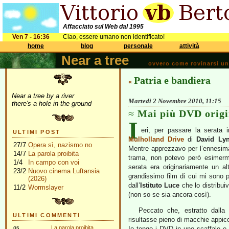
Affacciato sul Web dal 1995
Ven 7 - 16:36
Ciao, essere umano non identificato!
home
blog
personale
attività
Near a tree
ovvero come rovinarsi una 
Patria e bandiera
«
Near a tree by a river
Martedì 2 Novembre 2010, 11:15
there's a hole in the ground
Mai più DVD origi
I
eri, per passare la serata
ULTIMI POST
Mulholland Drive
di
David Ly
27/7
Opera sì, nazismo no
Mentre apprezzavo per l’ennesima 
14/7
La parola proibita
trama, non potevo però esimermi
1/4
In campo con voi
serata era originariamente un a
23/2
Nuovo cinema Luftansia
grandissimo film di cui mi sono 
(2026)
dall’
Istituto Luce
che lo distribuiv
11/2
Wormslayer
(non so se sia ancora così).
Peccato che, estratto dalla
ULTIMI COMMENTI
risultasse pieno di macchie appicci
gs
La parola proibita
Io tengo i DVD in uno scaffale e n