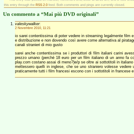
this entry through the
RSS 2.0
feed. Both comments and pings are currently closed.
Un commento a “Mai più DVD originali”
valeskywalker
:
2 Novembre 2010, 11:21
io sarei contentissima di poter vedere in streaming legalmente film e
e distribuzione e non dovendo così avere come alternativa al piratag
canali stranieri di mio gusto
sarei anche contentissima se i produttori di film italiani carini ave
prezzo umano (perchè 18 euro per un film italiano di un anno fa com
play.com costano assai di meno?)e/p se oltre ai sottotitoli in italian
mettessero quelli in inglese, che se uno straniero volesse vedere 
praticamente tutti i film francesi escono con i sottotitoli in francese e