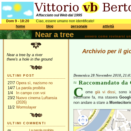
Affacciato sul Web dal 1995
Dom 9 - 18:20
Ciao, essere umano non identificato!
home
blog
personale
attività
Near a tree
ovvero come rovinarsi una 
Archivio per il 
Near a tree by a river
there's a hole in the ground
Domenica 28 Novembre 2010, 21:0
ULTIMI POST
Raccomandato da 
27/7
Opera sì, nazismo no
C
14/7
La parola proibita
ome
già vi dissi
, sono 
1/4
In campo con voi
settimane fa, ma stasera
Googl
23/2
Nuovo cinema Luftansia
(2026)
non andare a stare a
Montecitori
11/2
Wormslayer
ULTIMI COMMENTI
gs
La parola proibita