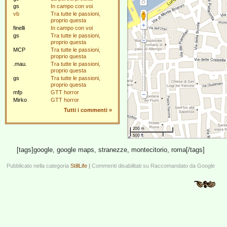
gs
In campo con voi
vb
Tra tutte le passioni,
proprio questa
finelli
In campo con voi
gs
Tra tutte le passioni,
proprio questa
MCP
Tra tutte le passioni,
proprio questa
.mau.
Tra tutte le passioni,
proprio questa
gs
Tra tutte le passioni,
proprio questa
mfp
GTT horror
Mirko
GTT horror
Tutti i commenti
»
[tags]google, google maps, stranezze, montecitorio, roma[/tags]
Pubblicato nella categoria
StillLife
|
Commenti disabilitati
su Raccomandato da Google