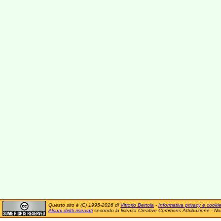
Questo sito è (C) 1995-2026 di
Vittorio Bertola
-
Informativa privacy e cooki
Alcuni diritti riservati
secondo la licenza Creative Commons Attribuzione - No