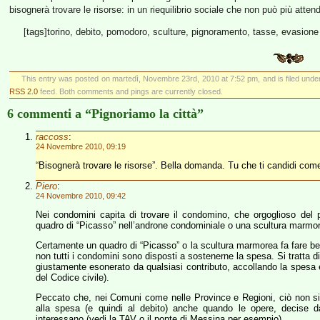
bisognerà trovare le risorse: in un riequilibrio sociale che non può più atten
[tags]torino, debito, pomodoro, sculture, pignoramento, tasse, evasione 
This entry was posted on martedì, Novembre 23rd, 2010 at 7:52 pm, and is filed und
RSS 2.0
feed. Both comments and pings are currently closed.
6 commenti a “Pignoriamo la città”
raccoss
:
24 Novembre 2010, 09:19
“Bisognerà trovare le risorse”. Bella domanda. Tu che ti candidi come 
Piero
:
24 Novembre 2010, 09:42
Nei condomini capita di trovare il condomino, che orgoglioso del
quadro di “Picasso” nell’androne condominiale o una scultura marmor
Certamente un quadro di “Picasso” o la scultura marmorea fa fare bel
non tutti i condomini sono disposti a sostenerne la spesa. Si tratta d
giustamente esonerato da qualsiasi contributo, accollando la spesa e
del Codice civile).
Peccato che, nei Comuni come nelle Province e Regioni, ciò non sia
alla spesa (e quindi al debito) anche quando le opere, decise d
interessano (vedi la TAV o il ponte di Messina per esempio).