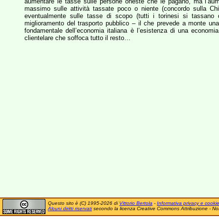
aumentare le tasse sulle persone oneste che le pagano, ma l’aumen
massimo sulle attività tassate poco o niente (concordo sulla Chi
eventualmente sulle tasse di scopo (tutti i torinesi si tassano
miglioramento del trasporto pubblico – il che prevede a monte una
fondamentale dell’economia italiana è l’esistenza di una economia
clientelare che soffoca tutto il resto…
Questo sito è (C) 1995-2026 di
Vittorio Bertola
-
Informativa privacy e cooki
Alcuni diritti riservati
secondo la licenza Creative Commons Attribuzione - No