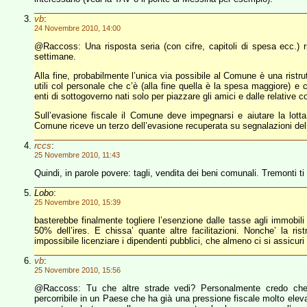
vb
:
24 Novembre 2010, 14:00
@Raccoss: Una risposta seria (con cifre, capitoli di spesa ecc.) 
settimane.
Alla fine, probabilmente l’unica via possibile al Comune è una ristr
utili col personale che c’è (alla fine quella è la spesa maggiore) e ce
enti di sottogoverno nati solo per piazzare gli amici e dalle relative 
Sull’evasione fiscale il Comune deve impegnarsi e aiutare la lo
Comune riceve un terzo dell’evasione recuperata su segnalazioni de
rccs
:
25 Novembre 2010, 11:43
Quindi, in parole povere: tagli, vendita dei beni comunali. Tremonti t
Lobo
:
25 Novembre 2010, 15:39
basterebbe finalmente togliere l’esenzione dalle tasse agli immobili pr
50% dell’ires. E chissa’ quante altre facilitazioni. Nonche’ la ris
impossibile licenziare i dipendenti pubblici, che almeno ci si assicuri c
vb
:
25 Novembre 2010, 15:56
@Raccoss: Tu che altre strade vedi? Personalmente credo che
percorribile in un Paese che ha già una pressione fiscale molto elev