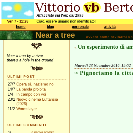
Affacciato sul Web dal 1995
Ven 7 - 11:28
Ciao, essere umano non identificato!
home
blog
personale
attività
Near a tree
ovvero come rovinarsi una 
Un esperimento di am
«
Near a tree by a river
there's a hole in the ground
Martedì 23 Novembre 2010, 19:52
Pignoriamo la citt
ULTIMI POST
27/7
Opera sì, nazismo no
14/7
La parola proibita
1/4
In campo con voi
23/2
Nuovo cinema Luftansia
(2026)
11/2
Wormslayer
ULTIMI COMMENTI
gs
La parola proibita