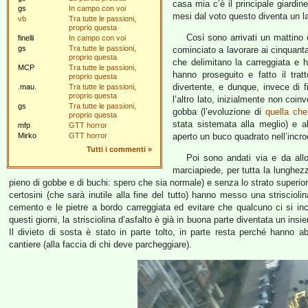
casa mia c’è il principale giardine
gs
In campo con voi
mesi dal voto questo diventa un l
vb
Tra tutte le passioni,
proprio questa
Così sono arrivati un mattino 
finelli
In campo con voi
gs
Tra tutte le passioni,
cominciato a lavorare ai cinquanta
proprio questa
che delimitano la carreggiata e 
MCP
Tra tutte le passioni,
hanno proseguito e fatto il tr
proprio questa
divertente, e dunque, invece di fi
.mau.
Tra tutte le passioni,
proprio questa
l’altro lato, inizialmente non coin
gs
Tra tutte le passioni,
gobba (l’evoluzione di
quella che
proprio questa
stata sistemata alla meglio) e 
mfp
GTT horror
Mirko
GTT horror
aperto un buco quadrato nell’incro
Tutti i commenti
»
Poi sono andati via e da allo
marciapiede, per tutta la lunghezz
pieno di gobbe e di buchi: spero che sia normale) e senza lo strato superior
certosini (che sarà inutile alla fine del tutto) hanno messo una strisciolina
cemento e le pietre a bordo carreggiata ed evitare che qualcuno ci si in
questi giorni, la strisciolina d’asfalto è già in buona parte diventata un ins
Il divieto di sosta è stato in parte tolto, in parte resta perché hanno
cantiere (alla faccia di chi deve parcheggiare).