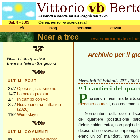
Fasendse vëdde an sla Ragnà dal 1995
Sab 8 - 8:05
Cerea, përson-a sconòssua!
cà
blog
përsonal
atività
Near a tree
ovvero come rovinarsi una 
Archivio per il g
Near a tree by a river
there's a hole in the ground
Mercoledì 16 Febbraio 2011, 18:51
ULTIMI POST
I cantieri del quar
27/7
Opera sì, nazismo no
P
14/7
La parola proibita
assano i mesi, ma la situazi
1/4
In campo con voi
racconto da mesi
, non accenna a
23/2
Nuovo cinema Luftansia
(2026)
Non contenti della scelta disc
11/2
Wormslayer
del quartiere (costruzione par
(teleriscaldamento), non paghi del
deciso che dovevano improrogabil
ULTIMI COMMENTI
erano un po’ malridotti, ma non
gs
La parola proibita