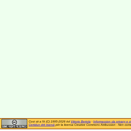
Cost sit a l'è (C) 1995-2026 ëd
Vittorio Bertola
-
Informassion sla privacy e si
Certidun drit riservà
për la licensa Creative Commons Atribussion - Nen comer