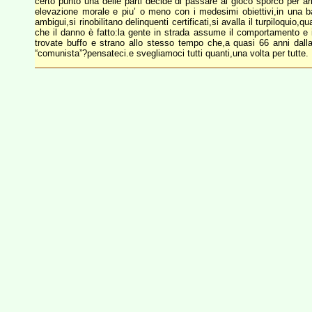
certo punto una delle parti decide di passare al gioco sporco per ar
elevazione morale e piu’ o meno con i medesimi obiettivi,in una ba
ambigui,si rinobilitano delinquenti certificati,si avalla il turpiloquio,
che il danno è fatto:la gente in strada assume il comportamento e i 
trovate buffo e strano allo stesso tempo che,a quasi 66 anni dalla
“comunista”?pensateci.e svegliamoci tutti quanti,una volta per tutte.