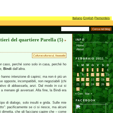
Italiano
English
Piemonteis
tieri del quartiere Parella (5)
INFO
»
:Home:
:About:
Culturaculturacul
,
Itaaaalia
FEBBRAIO 2011
per caso, perché sono solo in casa, perché ho
L
M
M
G
V
S
D
te,
Bindi
dall’altra.
1
2
3
4
5
6
7
8
9
10
11
12
13
é hanno intenzione di capirsi; ma non è più un
14
15
16
17
18
19
20
se opposte, incompatibili, non negoziabili (chi
21
22
23
24
25
26
27
ativo di abbassarla, anzi. Dal modo in cui si
28
a menare gli avversari. Alla fine, la Bindi era
« Gen
Mar »
FACEBOOK
po di dialogo, solo insulti e grida. Sulle mie
tto”
: pacificamente se ci si riesce, ma alcuni
i dimetta, che gli facciano capire che – come