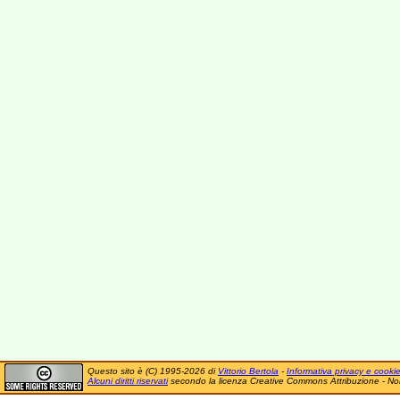
Questo sito è (C) 1995-2026 di
Vittorio Bertola
-
Informativa privacy e cooki
Alcuni diritti riservati
secondo la licenza Creative Commons Attribuzione - No