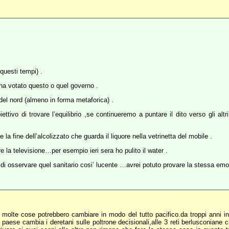
 questi tempi) .
ha votato questo o quel governo .
el nord (almeno in forma metaforica) .
ettivo di trovare l’equilibrio ,se continueremo a puntare il dito verso gli alt
 la fine dell’alcolizzato che guarda il liquore nella vetrinetta del mobile .
la televisione…per esempio ieri sera ho pulito il water .
 di osservare quel sanitario cosi’ lucente …avrei potuto provare la stessa em
lte cose potrebbero cambiare in modo del tutto pacifico.da troppi anni in it
 paese cambia i deretani sulle poltrone decisionali,alle 3 reti berlusconian