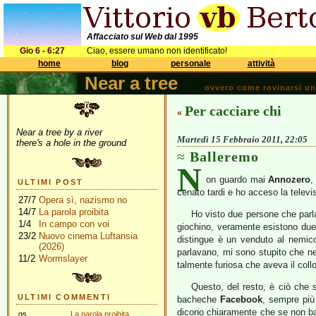
Affacciato sul Web dal 1995
Gio 6 - 6:27
Ciao, essere umano non identificato!
home
blog
personale
attività
Near a tree
ovvero come rovinarsi una 
Per cacciare chi
«
Near a tree by a river
Martedì 15 Febbraio 2011, 22:05
there's a hole in the ground
Balleremo
N
on guardo mai
Annozero
ULTIMI POST
cenato tardi e ho acceso la televi
27/7
Opera sì, nazismo no
14/7
La parola proibita
Ho visto due persone che parla
1/4
In campo con voi
giochino, veramente esistono due 
23/2
Nuovo cinema Luftansia
distingue è un venduto al nemico
(2026)
parlavano, mi sono stupito che nes
11/2
Wormslayer
talmente furiosa che aveva il collo
Questo, del resto, è ciò che s
ULTIMI COMMENTI
bacheche
Facebook
, sempre più
dicono chiaramente che se non ba
gs
La parola proibita