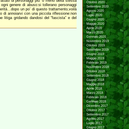
rattasi di personaggi piu’ o meno della stessa
Ottobre 2020
 ogni genere di abuso:si tollerano personaggi
Settembre 2020
ze verità…dopo un po’ di questo trattamento,voilà
Agosto 2020
o di annoiarvi con una piccola riflessione:non
Luglio 2020
 litiga gridando dandosi del “fascista” e del
Giugno 2020
Maggio 2020
Aprile 2020
Marzo 2020
Gennaio 2020
Novembre 2019
Ottobre 2019
Settembre 2019
Giugno 2019
Maggio 2019
Febbraio 2019
Novembre 2018
Ottobre 2018
Settembre 2018
Giugno 2018
Maggio 2018
Aprile 2018
Marzo 2018
Febbraio 2018
Gennaio 2018
Dicembre 2017
Ottobre 2017
Settembre 2017
Agosto 2017
Luglio 2017
Giugno 2017