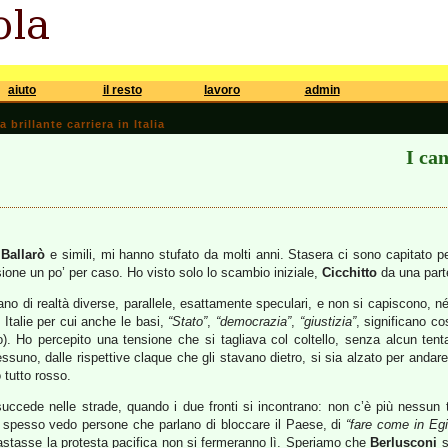
aiuto
il resto
lavoro
admin
brillante carriera in Italia
I can
,
Ballarò
e simili, mi hanno stufato da molti anni. Stasera ci sono capitato 
sione un po’ per caso. Ho visto solo lo scambio iniziale,
Cicchitto
da una par
no di realtà diverse, parallele, esattamente speculari, e non si capiscono, n
Italie per cui anche le basi,
“Stato”
,
“democrazia”
,
“giustizia”
, significano co
). Ho percepito una tensione che si tagliava col coltello, senza alcun tent
suno, dalle rispettive claque che gli stavano dietro, si sia alzato per andare 
 tutto rosso.
uccede nelle strade, quando i due fronti si incontrano: non c’è più nessun ti
 spesso vedo persone che parlano di bloccare il Paese, di
“fare come in Egi
stasse la protesta pacifica non si fermeranno lì. Speriamo che
Berlusconi
s