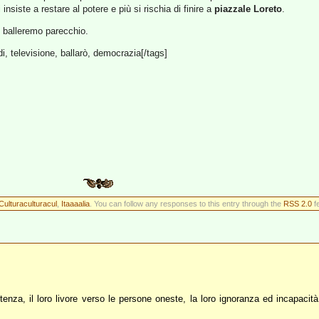
 insiste a restare al potere e più si rischia di finire a
piazzale Loreto
.
 balleremo parecchio.
di, televisione, ballarò, democrazia[/tags]
Culturaculturacul
,
Itaaaalia
. You can follow any responses to this entry through the
RSS 2.0
fe
enza, il loro livore verso le persone oneste, la loro ignoranza ed incapacità