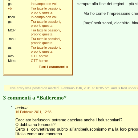
sempre alla fine dei regimi – più si
gs
In campo con voi
vb
Tra tutte le passioni,
proprio questa
Ma ho come l’impressione che
finelli
In campo con voi
gs
Tra tutte le passioni,
[tags]berlusconi, cicchitto, bin
proprio questa
MCP
Tra tutte le passioni,
proprio questa
.mau.
Tra tutte le passioni,
proprio questa
gs
Tra tutte le passioni,
proprio questa
mfp
GTT horror
Mirko
GTT horror
Tutti i commenti
»
This entry was posted on martedì, Febbraio 15th, 2011 at 10:05 pm, and is filed under
3 commenti a “Balleremo”
andrea
:
16 Febbraio 2011, 12:35
Cacciato berlusconi potremo cacciare anche i belusconiani?
O dobbiamo tenerceli?
Certo si convertiranno subito all’antiberlusconismo ma la loro prepot
l’italia come una cancrena.