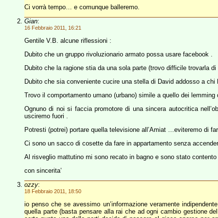
Ci vorrà tempo… e comunque balleremo.
Gian
:
16 Febbraio 2011, 16:21
Gentile V.B. alcune riflessioni :
Dubito che un gruppo rivoluzionario armato possa usare facebook .
Dubito che la ragione stia da una sola parte (trovo difficile trovarla di
Dubito che sia conveniente cucire una stella di David addosso a chi 
Trovo il comportamento umano (urbano) simile a quello dei lemming d
Ognuno di noi si faccia promotore di una sincera autocritica nell’obi
usciremo fuori .
Potresti (potrei) portare quella televisione all’Amiat …eviteremo di fare
Ci sono un sacco di cosette da fare in appartamento senza accendere 
Al risveglio mattutino mi sono recato in bagno e sono stato contento
con sincerita’
ozzy
:
18 Febbraio 2011, 18:50
io penso che se avessimo un’informazione veramente indipendente mo
quella parte (basta pensare alla rai che ad ogni cambio gestione del