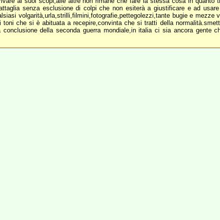
rivare ai suoi scopi,alle altre non rimane che fare la stessa cosa in quanto t
ttaglia senza esclusione di colpi che non esiterà a giustificare e ad usare
qualsiasi volgarità,urla,strilli,filmini,fotografie,pettegolezzi,tante bugie e mez
toni che si è abituata a recepire,convinta che si tratti della normalità.smett
 conclusione della seconda guerra mondiale,in italia ci sia ancora gente che