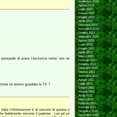
Settembre 2023
Agosto 2023
Luglio 2023
Giugno 2023
Maggio 2023
Aprile 2023
Dicembre 2022
Novembre 2022
Ottobre 2022
Settembre 2022
Agosto 2022
Luglio 2022
Giugno 2022
Aprile 2022
Marzo 2022
ri pensando di avere l’esclusiva verita’ non ne
Febbraio 2022
Gennaio 2022
Dicembre 2021
Ottobre 2021
Settembre 2021
Agosto 2021
Luglio 2021
ozione se avessi guardato la TV ?
Giugno 2021
Maggio 2021
Aprile 2021
Marzo 2021
Febbraio 2021
Gennaio 2021
alia l’informazione è al servizio di questa o
Dicembre 2020
e che fedelmente servono il padrone…).se ad un
Novembre 2020