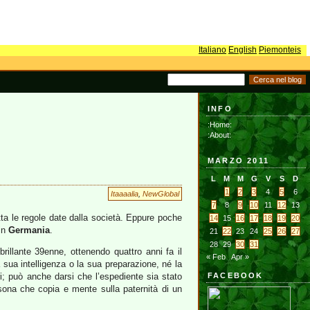
Italiano
English
Piemonteis
INFO
:Home:
:About:
MARZO 2011
L
M
M
G
V
S
D
1
2
3
4
5
6
Itaaaalia
,
NewGlobal
7
8
9
10
11
12
13
ta le regole date dalla società. Eppure poche
14
15
16
17
18
19
20
 in
Germania
.
21
22
23
24
25
26
27
28
29
30
31
 brillante 39enne, ottenendo quattro anni fa il
« Feb
Apr »
 sua intelligenza o la sua preparazione, né la
ri; può anche darsi che l’espediente sia stato
FACEBOOK
sona che copia e mente sulla paternità di un