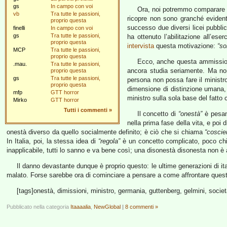
gs
In campo con voi
Ora, noi potremmo comparare q
vb
Tra tutte le passioni,
ricopre non sono granché evident
proprio questa
successo due diversi licei pubbli
finelli
In campo con voi
gs
Tra tutte le passioni,
ha ottenuto l’abilitazione all’es
proprio questa
intervista
questa motivazione:
“so
MCP
Tra tutte le passioni,
proprio questa
Ecco, anche questa ammissione 
.mau.
Tra tutte le passioni,
ancora studia seriamente. Ma non
proprio questa
gs
Tra tutte le passioni,
persona non possa fare il ministro
proprio questa
dimensione di distinzione umana
mfp
GTT horror
ministro sulla sola base del fatto
Mirko
GTT horror
Tutti i commenti
»
Il concetto di
“onestà”
è pesant
nella prima fase della vita, e poi 
onestà diverso da quello socialmente definito; è ciò che si chiama
“coscie
In Italia, poi, la stessa idea di
“regola”
è un concetto complicato, poco chiar
inapplicabile, tutti lo sanno e va bene così; una disonestà disonesta non è
Il danno devastante dunque è proprio questo: le ultime generazioni di i
malato. Forse sarebbe ora di cominciare a pensare a come affrontare ques
[tags]onestà, dimissioni, ministro, germania, guttenberg, gelmini, società
Pubblicato nella categoria
Itaaaalia
,
NewGlobal
|
8 commenti »