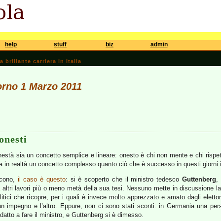
help
stuff
biz
admin
brillante carriera in Italia
iorno 1 Marzo 2011
onesti
nestà sia un concetto semplice e lineare: onesto è chi non mente e chi rispet
 in realtà un concetto complesso quanto ciò che è successo in questi giorni
scono,
il caso è questo
: si è scoperto che il ministro tedesco
Guttenberg
,
a altri lavori più o meno metà della sua tesi. Nessuno mette in discussione la
itici che ricopre, per i quali è invece molto apprezzato e amato dagli eletto
un impegno e l’altro. Eppure, non ci sono stati sconti: in Germania una per
atto a fare il ministro, e Guttenberg si è dimesso.