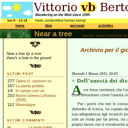
Wandering on the Web since 1995
Sat 8 - 14:18
Hello, unidentified human being!
home
blog
personal
activities
Near a tree
ovvero come rovinarsi una 
Archivio per il g
Near a tree by a river
there's a hole in the ground
Martedì 1 Marzo 2011, 20:01
ULTIMI POST
Dell’onestà dei dis
27/7
Opera sì, nazismo no
A
14/7
La parola proibita
voi forse sembrerà che l’o
1/4
In campo con voi
cose dimostrano come l’onestà sia
23/2
Nuovo cinema Luftansia
(2026)
Per i pochi che non lo cono
11/2
Wormslayer
dottorato di ricerca, ha copiato d
sua adeguatezza agli incarichi pol
solo un modo per far prima, tra 
ULTIMI COMMENTI
proprio lavoro non è moralmente ad
gs
La parola proibita