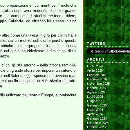
cui preparazione e i cui meriti per il ruolo che
cattolica dopo aver frequentato senza grande
e sue compagne di studi si mettono a ridere,
gio Calabria
, ed offrendo lei stessa in una
ltro come una presa in giro per chi in Italia
olo, sia un motivo sufficiente perché questa
TWITTER
le critiche alle sue proposte, o al massimo una
a noi qualcuno chiedesse le dimissioni di un
pazzo.
ARCHIVI
 chi gli sta attorno – della propria famiglia,
Luglio 2026
uole un grande sforzo per imporsi un criterio di
Aprile 2026
Febbraio 2026
, nell’Italia di oggi, spesso non avviene mai.
Gennaio 2026
ai quella applicata, anzi è talvolta del tutto
Novembre 2025
a.
Ottobre 2025
Agosto 2025
lo utilizzato nel resto d’Europa, e totalmente
Luglio 2025
Giugno 2025
Gennaio 2025
Luglio 2024
Aprile 2024
Gennaio 2024
Dicembre 2023
Ottobre 2023