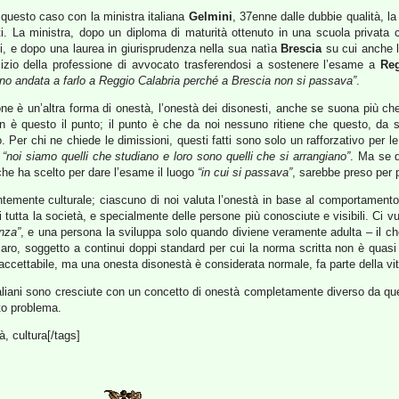
uesto caso con la ministra italiana
Gelmini
, 37enne dalle dubbie qualità, la 
i. La ministra, dopo un diploma di maturità ottenuto in una scuola privata 
ci, e dopo una laurea in giurisprudenza nella sua natìa
Brescia
su cui anche l
ercizio della professione di avvocato trasferendosi a sostenere l’esame a
Reg
no andata a farlo a Reggio Calabria perché a Brescia non si passava”
.
è un’altra forma di onestà, l’onestà dei disonesti, anche se suona più che a
 è questo il punto; il punto è che da noi nessuno ritiene che questo, da s
. Per chi ne chiede le dimissioni, questi fatti sono solo un rafforzativo per 
,
“noi siamo quelli che studiano e loro sono quelli che si arrangiano”
. Ma se d
 che ha scelto per dare l’esame il luogo
“in cui si passava”
, sarebbe preso per 
emente culturale; ciascuno di noi valuta l’onestà in base al comportamento di
di tutta la società, e specialmente delle persone più conosciute e visibili. Ci v
nza”
, e una persona la sviluppa solo quando diviene veramente adulta – il che
o, soggetto a continui doppi standard per cui la norma scritta non è quasi m
 accettabile, ma una onesta disonestà è considerata normale, fa parte della vit
taliani sono cresciute con un concetto di onestà completamente diverso da quel
to problema.
, cultura[/tags]