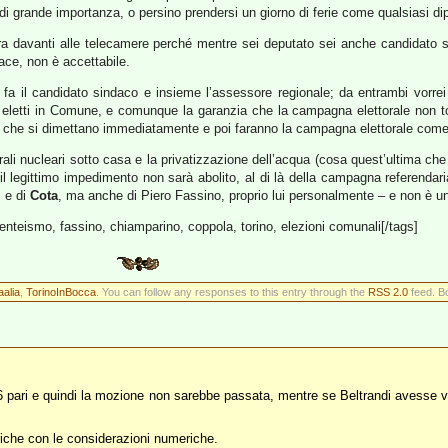
o di grande importanza, o persino prendersi un giorno di ferie come qualsiasi d
a davanti alle telecamere perché mentre sei deputato sei anche candidato s
ce, non è accettabile.
 fa il candidato sindaco e insieme l’assessore regionale; da entrambi vorre
 eletti in Comune, e comunque la garanzia che la campagna elettorale non tog
o, che si dimettano immediatamente e poi faranno la campagna elettorale com
ali nucleari sotto casa e la privatizzazione dell’acqua (cosa quest’ultima c
 il legittimo impedimento non sarà abolito, al di là della campagna referendar
i
e di
Cota
, ma anche di Piero Fassino, proprio lui personalmente – e non è un
enteismo, fassino, chiamparino, coppola, torino, elezioni comunali[/tags]
aalia
,
TorinoInBocca
. You can follow any responses to this entry through the
RSS 2.0
feed. B
 pari e quindi la mozione non sarebbe passata, mentre se Beltrandi avesse vot
riche con le considerazioni numeriche.