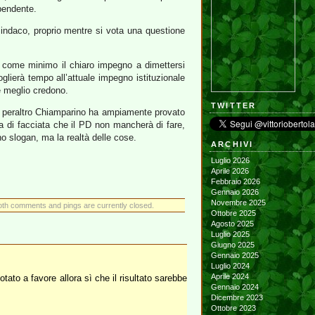
ipendente.
indaco, proprio mentre si vota una questione
i come minimo il chiaro impegno a dimettersi
lierà tempo all’attuale impegno istituzionale
e meglio credono.
TWITTER
he peraltro Chiamparino ha ampiamente provato
ia di facciata che il PD non mancherà di fare,
o slogan, ma la realtà delle cose.
ARCHIVI
Luglio 2026
Aprile 2026
Febbraio 2026
Gennaio 2026
Novembre 2025
oth comments and pings are currently closed.
Ottobre 2025
Agosto 2025
Luglio 2025
Giugno 2025
Gennaio 2025
Luglio 2024
Aprile 2024
ato a favore allora sì che il risultato sarebbe
Gennaio 2024
Dicembre 2023
Ottobre 2023