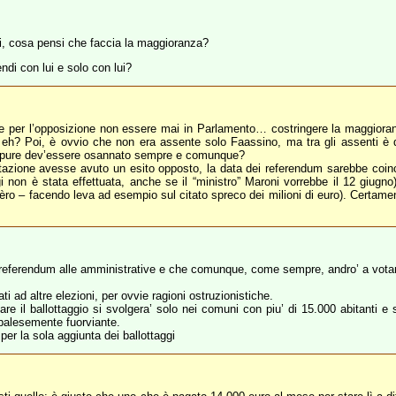
rni, cosa pensi che faccia la maggioranza?
ndi con lui e solo con lui?
le per l’opposizione non essere mai in Parlamento… costringere la maggior
 eh? Poi, è ovvio che non era assente solo Faassino, ma tra gli assenti è qu
? Oppure dev’essere osannato sempre e comunque?
votazione avesse avuto un esito opposto, la data dei referendum sarebbe coin
i non è stata effettuata, anche se il “ministro” Maroni vorrebbe il 12 giugn
èro – facendo leva ad esempio sul citato spreco dei milioni di euro). Certamen
i referendum alle amministrative e che comunque, come sempre, andro’ a votar
i ad altre elezioni, per ovvie ragioni ostruzionistiche.
olare il ballottaggio si svolgera’ solo nei comuni con piu’ di 15.000 abitanti 
’ palesemente fuorviante.
per la sola aggiunta dei ballottaggi