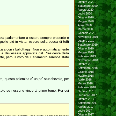
Ottobre 2020
Settembre 2020
Agosto 2020
Luglio 2020
Giugno 2020
Maggio 2020
Aprile 2020
Marzo 2020
Gennaio 2020
Novembre 2019
anza parlamentare a essere sempre presente e
Ottobre 2019
ello più in vista: essere sulla bocca di tutti
Settembre 2019
Giugno 2019
cisa con i ballottaggi. Non è automaticamente
Maggio 2019
o) e dev’essere approvata dal Presidente della
Febbraio 2019
te, però, il voto del Parlamento sarebbe stato
Novembre 2018
Ottobre 2018
Settembre 2018
Giugno 2018
Maggio 2018
e, questa polemica e’ un po’ stucchevole, per
Aprile 2018
Marzo 2018
Febbraio 2018
e solo se nessuno vince al primo turno. Per cui
Gennaio 2018
Dicembre 2017
Ottobre 2017
Settembre 2017
Agosto 2017
Luglio 2017
Giugno 2017