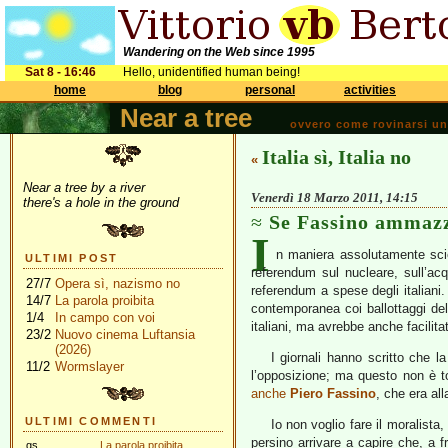
Wandering on the Web since 1995
Sat 8 - 16:46
Hello, unidentified human being!
home
blog
personal
activities
Near a tree
ovvero come rovinarsi una 
Italia sì, Italia no
«
Near a tree by a river
Venerdì 18 Marzo 2011, 14:15
there's a hole in the ground
Se Fassino ammazz
I
n maniera assolutamente scien
ULTIMI POST
referendum sul nucleare, sull’ac
27/7
Opera sì, nazismo no
referendum a spese degli italiani.
14/7
La parola proibita
contemporanea coi ballottaggi de
1/4
In campo con voi
italiani, ma avrebbe anche facilit
23/2
Nuovo cinema Luftansia
(2026)
I giornali hanno scritto che 
11/2
Wormslayer
l’opposizione; ma questo non è to
anche
Piero Fassino
, che era al
ULTIMI COMMENTI
Io non voglio fare il moralista
persino arrivare a capire che, a f
gs
La parola proibita