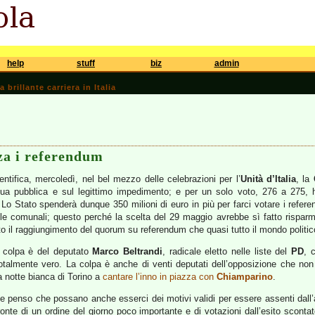
help
stuff
biz
admin
brillante carriera in Italia
a i referendum
tifica, mercoledì, nel bel mezzo delle celebrazioni per l’
Unità d’Italia
, la
qua pubblica e sul legittimo impedimento; e per un solo voto, 276 a 275, 
 Lo Stato spenderà dunque 350 milioni di euro in più per farci votare i refer
lle comunali; questo perché la scelta del 29 maggio avrebbe sì fatto rispar
ato il raggiungimento del quorum su referendum che quasi tutto il mondo politic
la colpa è del deputato
Marco Beltrandi
, radicale eletto nelle liste del
PD
, 
talmente vero. La colpa è anche di venti deputati dell’opposizione che non 
la notte bianca di Torino a
cantare l’inno in piazza con
Chiamparino
.
, e penso che possano anche esserci dei motivi validi per essere assenti dall’
ronte di un ordine del giorno poco importante e di votazioni dall’esito sconta