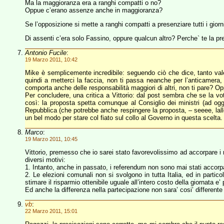
Ma la maggioranza era a ranghi compatti o no?
Oppue c’erano assenze anche in maggioranza?
Se l’opposizione si mette a ranghi compatti a presenziare tutti i gio
Di assenti c’era solo Fassino, oppure qualcun altro? Perche` te la pre
Antonio Fucile
:
19 Marzo 2011, 10:42
Mike è semplicemente incredibile: seguendo ciò che dice, tanto va
quindi a metterci la faccia, non ti passa neanche per l’anticamera,
comporta anche delle responsabilità maggiori di altri, non ti pare
Per concludere, una critica a Vittorio: dal post sembra che se la 
così: la proposta spetta comunque al Consiglio dei ministri (ad ogg
Repubblica (che potrebbe anche respingere la proposta, – seeee, lall
un bel modo per stare col fiato sul collo al Governo in questa scelta.
Marco
:
19 Marzo 2011, 10:45
Vittorio, premesso che io sarei stato favorevolissimo ad accorpare 
diversi motivi:
1. Intanto, anche in passato, i referendum non sono mai stati accorpat
2. Le elezioni comunali non si svolgono in tutta Italia, ed in partic
stimare il risparmio ottenibile uguale all’intero costo della giornata e
Ed anche la differenza nella partecipazione non sara’ cosi’ differente 
vb
:
22 Marzo 2011, 15:01