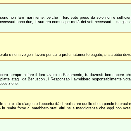
possono non fare mai niente, perché il loro voto preso da solo non è suffi
 necessari sono due, il suo era comunque metà dei voti necessari… se glien
rale e non svolge il lavoro per cui è profumatamente pagato, si sarebbe do
ero sempre a fare il loro lavoro in Parlamento, tu dovresti ben sapere che
 spiattellatagli da Berlusconi, i Responsabili avrebbero responsabilmente vo
pposizione.
ffre sul piatto d’argento l’opportunità di realizzare quello che a parole tu procl
no in realtà forse ci sarebbero stati altri nella maggioranza che oggi non vo