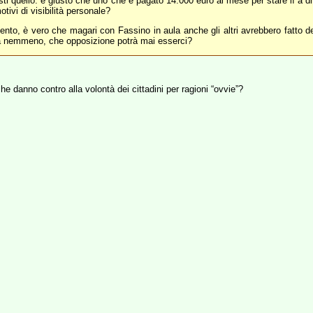
ti quello: è giusto che uno che è pagato 14.000 euro al mese per stare lì a dif
ivi di visibilità personale?
nto, è vero che magari con Fassino in aula anche gli altri avrebbero fatto dell
va nemmeno, che opposizione potrà mai esserci?
e danno contro alla volontà dei cittadini per ragioni “ovvie”?