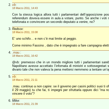
vb
:
18 Marzo 2011, 14:43
Con la stessa logica allora tutti i parlamentari dell’opposizione 
referendum doveva essere in aula a votare, punto. Se anche i voti
telefonata e convincere un secondo deputato a venire, no?
Redsox
:
18 Marzo 2011, 15:08
E’ uno schifo… e non c’è mai limite al peggio.
Come minimo Fassino , dato che è impegnato a fare campagna eletto
.mau.
:
18 Marzo 2011, 16:42
@vb: premesso che in un mondo migliore tutti i parlamentari sarebb
Napolitano avesse accettato l’infornata di ministri e sottosegretari
divario tale che non valeva la pena mettersi nemmeno a tentare un’o
vb
:
18 Marzo 2011, 21:11
.mau. continuo a non capire: se il governo per casini politici suoi ti o
il 29 maggio) tu che fai, ti impegni per sfruttarla oppure dici “ma 
vincere il voto”?
Mike
:
18 Marzo 2011, 21:39