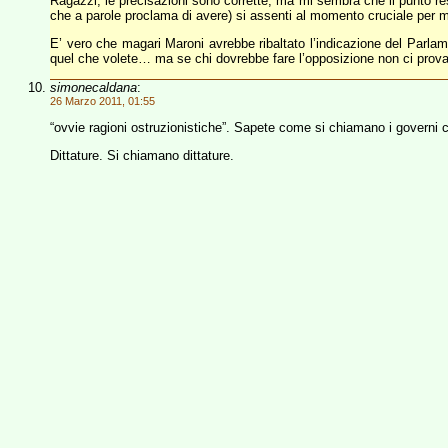
Ragazzi, le precisazioni sono corrette, ma mi sembra che il punto res
che a parole proclama di avere) si assenti al momento cruciale per mot
E’ vero che magari Maroni avrebbe ribaltato l’indicazione del Parlame
quel che volete… ma se chi dovrebbe fare l’opposizione non ci pro
simonecaldana
:
26 Marzo 2011, 01:55
“ovvie ragioni ostruzionistiche”. Sapete come si chiamano i governi ch
Dittature. Si chiamano dittature.