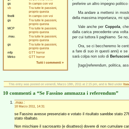
preferire un altro impegno politic
gs
In campo con voi
vb
Tra tutte le passioni,
proprio questa
Ma andare a mettersi in mostr
finelli
In campo con voi
della massima importanza, mi spia
gs
Tra tutte le passioni,
proprio questa
Vale anche per
Coppola
, che
MCP
Tra tutte le passioni,
dalla carica precedente una volta
proprio questa
.mau.
Tra tutte le passioni,
per cui tuttora li paghiamo. Se n
proprio questa
gs
Tra tutte le passioni,
Ora, se ci beccheremo le centr
proprio questa
a fare di suo in questi anni) e se
mfp
GTT horror
sarà colpa non solo di
Berluscon
Mirko
GTT horror
Tutti i commenti
»
[tags]referendum, politica, ass
This entry was posted on venerdì, Marzo 18th, 2011 at 2:15 pm, and is filed under
Itaa
10 commenti a “Se Fassino ammazza i referendum”
.mau.
:
18 Marzo 2011, 14:31
se Fassino avesse presenziato e votato il risultato sarebbe stato 276
stato ribaltato.
Non mischiare il sacrosanto (e disatteso) dovere di non cumulare ca