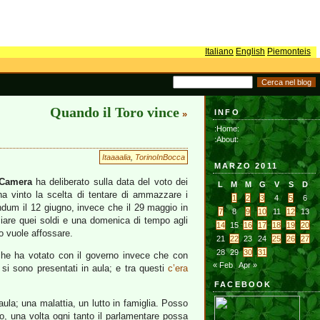
Italiano
English
Piemonteis
Quando il Toro vince
INFO
»
:Home:
:About:
Itaaaalia
,
TorinoInBocca
MARZO 2011
Camera
ha deliberato sulla data del voto dei
L
M
M
G
V
S
D
ha vinto la scelta di tentare di ammazzare i
1
2
3
4
5
6
endum il 12 giugno, invece che il 29 maggio in
7
8
9
10
11
12
13
miare quei soldi e una domenica di tempo agli
14
15
16
17
18
19
20
o vuole affossare.
21
22
23
24
25
26
27
28
29
30
31
che ha votato con il governo invece che con
« Feb
Apr »
si sono presentati in aula; e tra questi
c’era
FACEBOOK
aula; una malattia, un lutto in famiglia. Posso
to, una volta ogni tanto il parlamentare possa