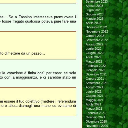
Settembre 2023
Agosto 2023
Luglio 2023
Giugno 2023
ciente… Se a Fassino interessava promuovere i
Maggio 2023
e fosse fregato qualcosa poteva pure fare una
Aprile 2023
Dicembre 2022
Novembre 2022
Ottobre 2022
Settembre 2022
Agosto 2022
Luglio 2022
vuto dimettere da un pezzo…
Giugno 2022
Aprile 2022
Marzo 2022
Febbraio 2022
Gennaio 2022
 la votazione è finita così per caso: se solo
Dicembre 2021
tato con la maggioranza, e ci sarebbe stato un
Ottobre 2021
Settembre 2021
Agosto 2021
Luglio 2021
Giugno 2021
Maggio 2021
ami essere il tuo obiettivo (mettere i referendum
Aprile 2021
tano e allora diamogli una mano ed evitiamo di
Marzo 2021
Febbraio 2021
Gennaio 2021
Dicembre 2020
Novembre 2020