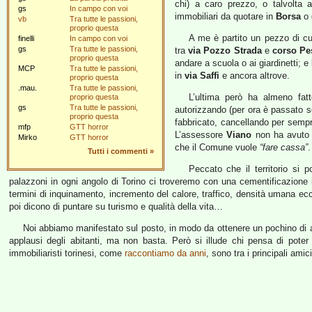
chi) a caro prezzo, o talvolta 
gs
In campo con voi
immobiliari da quotare in
Borsa
o g
vb
Tra tutte le passioni,
proprio questa
A me è partito un pezzo di cu
finelli
In campo con voi
gs
Tra tutte le passioni,
tra
via Pozzo Strada
e
corso Pe
proprio questa
andare a scuola o ai giardinetti; e 
MCP
Tra tutte le passioni,
in
via Saffi
e ancora altrove.
proprio questa
.mau.
Tra tutte le passioni,
L’ultima però ha almeno fat
proprio questa
gs
Tra tutte le passioni,
autorizzando (per ora è passato s
proprio questa
fabbricato, cancellando per sempre
mfp
GTT horror
L’assessore
Viano
non ha avuto 
Mirko
GTT horror
che il Comune vuole
“fare cassa”
.
Tutti i commenti
»
Peccato che il territorio si
palazzoni in ogni angolo di Torino ci troveremo con una cementificazione 
termini di inquinamento, incremento del calore, traffico, densità umana ecc.
poi dicono di puntare su turismo e qualità della vita…
Noi abbiamo manifestato sul posto, in modo da ottenere un pochino di a
applausi degli abitanti, ma non basta. Però si illude chi pensa di pote
immobiliaristi torinesi, come
raccontiamo da anni
, sono tra i principali amic