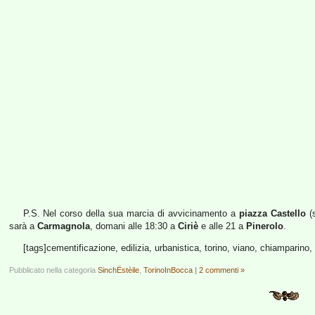
P.S. Nel corso della sua marcia di avvicinamento a
piazza Castello
(s
sarà a
Carmagnola
, domani alle 18:30 a
Ciriè
e alle 21 a
Pinerolo
.
[tags]cementificazione, edilizia, urbanistica, torino, viano, chiamparino,
Pubblicato nella categoria
SinchËstèile
,
TorinoInBocca
|
2 commenti »