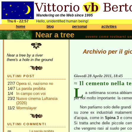
Wandering on the Web since 1995
Thu 6 - 22:57
Hello, unidentified human being!
home
blog
personal
activities
Near a tree
ovvero come rovinarsi una 
Archivio per il gi
Near a tree by a river
there's a hole in the ground
Giovedì 28 Aprile 2011, 18:45
ULTIMI POST
Il cemento nella te
27/7
Opera sì, nazismo no
L
14/7
La parola proibita
a settimana scorsa abbiam
1/4
In campo con voi
per noi molto importante: la cement
23/2
Nuovo cinema Luftansia
(2026)
Non parliamo solo delle grandi 
11/2
Wormslayer
su zone ex industriali malament
d’acqua, come in
Spina 3
e come 
Si tratta anche delle piccole ceme
ULTIMI COMMENTI
che vengono rasi al suolo per cos
gs
La parola proibita