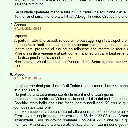
sarebbe diminuito.
Se si vuole spendere meno e fare piu` in fretta una soluzione c’è: e 5
Torino. Si chiama monorotaia Hitach-Alweg. In corso Orbassano and
Andrea
:
9 Aprile 2011, 09:38
@pippo
A parte il fatto che aspettare due o tre passaggi significa aspettar
tempo che ci metteresti anche solo a cercare parcheggio usando l’a
Inoltre farei presente al tuo amico milanese che mentre la metro d
Milano significa viaggiare stipati come maiali su un carro bestiame, 
E lo dico perché utilizzo entrambe.
Non basate i vostri pensieri sul “sentito dire”. Sento spesso parlar
usa.
Pippo
:
9 Aprile 2011, 10:27
Lungi da me denigrare il metrò di Torino e tanto meno il mezzo pubbl
in orario serale.
Ho portato una testimonianza di chi usa il metrò tutti i giorni.
Il discorso era partito da Vittorio sulla sostenibilità del metrò in gener
Sarebbe stato bello che tutto fosse partito negli anni ’70 con la g
con questa situazione.
Il mezzo pubblico va potenziato ed allora sempre più persone lo util
Certo a volte capita come ieri sera che il 58 delle 22:02 in via A
spiegazioni. Così ho dovuto prendere il 55 delle 22:14 che fa un gi
normale. Pazienza, era una serata calda, alla fermata mi sono goduto 