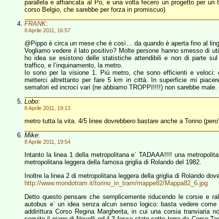
parallela e affiancata al Po, e una volta fecero un progetto per un 
corso Belgio, che sarebbe per forza in promiscuo)
FRANK
:
8 Aprile 2011, 16:57
@Pippo è circa un mese che è così… da quando è aperta fino al ling
Vogliamo vedere il lato positivo? Molte persone hanno smesso di uti
ho idea se esistono delle statistiche attendibili e non di parte su
traffico, e l’inquinamento, la metro.
Io sono per la visione 1. Più metro, che sono efficienti e veloci: 
metterci altrettanto per fare 5 km in città. In superficie mi piacer
semafori ed incroci vari (ne abbiamo TROPPI!!!!) non sarebbe male.
Lobo
:
8 Aprile 2011, 19:13
metro tutta la vita. 4/5 linee dovrebbero bastare anche a Torino (pero’
Mike
:
8 Aprile 2011, 19:54
Intanto la linea 1 della metropolitana e` TADAAA!!!! una metropolitan
metropolitana leggera della famosa griglia di Rolando del 1982.
Inoltre la linea 2 di metropolitana leggera della griglia di Rolando do
http://www.mondotram.it/torino_in_tram/mappe82/Mappa82_6.jpg
Detto questo pensare che semplicemente riducendo le corsie e rallen
autobus e` un idea senza alcun senso logico: basta vedere come 
addirittura Corso Regina Margherita, in cui una corsia tranviaria non
seguito il piano di Novelli ed il 3 fosse stato sotto terra da Corso T