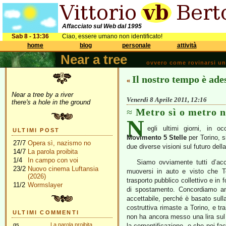
Affacciato sul Web dal 1995
Sab 8 - 13:36
Ciao, essere umano non identificato!
home
blog
personale
attività
Near a tree
ovvero come rovinarsi una 
Il nostro tempo è ade
«
Near a tree by a river
Venerdì 8 Aprile 2011, 12:16
there's a hole in the ground
Metro sì o metro 
N
egli ultimi giorni, in 
ULTIMI POST
Movimento 5 Stelle
per Torino, 
27/7
Opera sì, nazismo no
due diverse visioni sul futuro della 
14/7
La parola proibita
1/4
In campo con voi
Siamo ovviamente tutti d’acco
23/2
Nuovo cinema Luftansia
muoversi in auto e visto che To
(2026)
trasporto pubblico collettivo e in 
11/2
Wormslayer
di spostamento. Concordiamo an
accettabile, perché è basato sul
costruttiva rimaste a Torino, e tra
ULTIMI COMMENTI
non ha ancora messo una lira sul 
gs
La parola proibita
la cementificazione, e che poi f