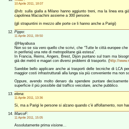
10 Aprile 2011, 18:07
@vb: sulla gialla a Milano hanno aggiunto treni, ma la linea era già 
capolinea Maciachini assieme a 300 persone.
(gli strapuntini in mezzo alle porte ce li hanno anche a Parigi)
Pippo
:
11 Aprile 2011, 09:50
@Hayabusa
Non so se sia vero quello che scrivi, che “Tutte le città europee che
in periferia) una rete di metropolitane già estesa”.
In Francia, Reims, Angers, Brest, Dijon puntano sul tram ma bisogna
già dei metrò e magari con diversi problemi di trasporto. (
http://www.r
Sarebbe bello applicare anche ai trasporti delle tecniche di LCA per
maggior costi infrastrutturali alla lunga sia più conveniente ma non so
Oppure, avendo molto denaro da spendere puntare decisamente su
superficie il più possibile dal traffico veicolare, anche pubblico.
elena
:
11 Aprile 2011, 13:36
Si, ma a Parigi le persone si alzano quando c’è affollamento, non hann
MarcoF
:
11 Aprile 2011, 15:05
Assolutamente prima visione…