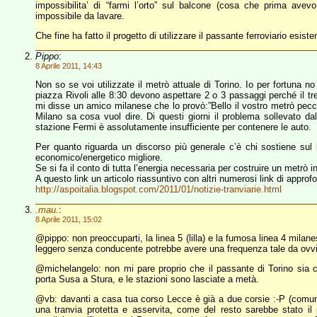
impossibilita’ di “farmi l’orto” sul balcone (cosa che prima ave
impossibile da lavare.
Che fine ha fatto il progetto di utilizzare il passante ferroviario esist
Pippo
:
8 Aprile 2011, 14:43
Non so se voi utilizzate il metrò attuale di Torino. Io per fortuna n
piazza Rivoli alle 8:30 devono aspettare 2 o 3 passaggi perché il tre
mi disse un amico milanese che lo provò:”Bello il vostro metrò peccat
Milano sa cosa vuol dire. Di questi giorni il problema sollevato da
stazione Fermi è assolutamente insufficiente per contenere le auto.
Per quanto riguarda un discorso più generale c’è chi sostiene sul
economico/energetico migliore.
Se si fa il conto di tutta l’energia necessaria per costruire un metrò in
A questo link un articolo riassuntivo con altri numerosi link di appr
http://aspoitalia.blogspot.com/2011/01/notizie-tranviarie.html
.mau.
:
8 Aprile 2011, 15:02
@pippo: non preoccuparti, la linea 5 (lilla) e la fumosa linea 4 milan
leggero senza conducente potrebbe avere una frequenza tale da ovvi
@michelangelo: non mi pare proprio che il passante di Torino sia 
porta Susa a Stura, e le stazioni sono lasciate a metà.
@vb: davanti a casa tua corso Lecce è già a due corsie :-P (comun
una tranvia protetta e asservita, come del resto sarebbe stato il