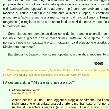
più possibile a un miglioramento della qualità della vita, anziché a un sacri
o di
“metropolitana leggera”
, oltre ad avere in più punti seri problemi di s
mobilità di Torino sostenibile ed efficiente a livello europeo, e comunqu
rinunciare all’auto ma anche alla metro; tagliamo il Tav, tagliamo la
Tange
tangenziale) e tagliamo tante altre opere inutili e anzi dannose, ma se c’è u
la metropolitana.
Sono discussioni complesse dove sono richieste anche un’analisi dei da
(se no è come giocare con le macchinine). Tuttavia, nello spirito di 
pensano i nostri simpatizzanti e tutti i cittadini. La discussione è aperta,
Movimento adottasse?
[tags]mobilità, trasporti, torino, metropolitana, urbanistica, movimento 5 
This entry was posted on venerdì, Aprile 8th, 2011 at 12:16 pm, and is filed under
S
through the
RSS 2.0
feed. Both comments and pings are currently closed.
19 commenti a “Metro sì o metro no?”
Michelangelo Serra
:
8 Aprile 2011, 13:16
Anche per me la uno. Linee leggere a pioggia: servirebbe una line
inghilterra che e’ diventata una delle arterie piu’ trafficate di Torino
rischia di diventare invivibile (e io ci vivo). Ho uno strato con