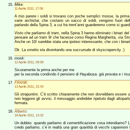
Mike
:
11 Aprile 2011, 17:06
A mio parere i soldi si trovano con poche semplici mosse, la prima è
varie archistar, che costano un sacco di soldi, vengono fuori del
parlando della Spina 3, a cui fra trent’anni guarderemo come si guarda
Visto che parliamo di tram, nella Spina 3 hanno eliminato i binari del
pensare ad un tram 9/ che facesse corso Regina Margherita, via Str
Anche un 10/ sarebbe stata una ipotesi interessante, che con i binari
Ok. La smetto sta diventando una succursale di skyscrapercity :)
mosk
:
12 Aprile 2011, 09:58
Sicuramente la prima anche per me
per la seconda condivido il pensiero di Hayabusa: già provata e i risul
FRANK
:
13 Aprile 2011, 22:43
Gli strapuntini. C’è scritto chiaramente che non dovrebbero essere util
non leggono gli avvisi, il messaggio andrebbe ripetuto dagli altoparla
fermata.
Alberto
:
18 Aprile 2011, 13:32
Un dubbio: quando parliamo di cementificazione cosa intendiamo? Lo 
credo parliamo, c’è in realtà una gran quantità di vecchi capannoni 