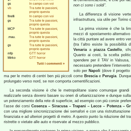
gs
In campo con voi
non ci sono i soldi”
.
vb
Tra tutte le passioni,
proprio questa
La differenza di visione vert
finelli
In campo con voi
infrastruttura, sia utile per Torino
gs
Tra tutte le passioni,
proprio questa
La prima visione è che la lim
MCP
Tra tutte le passioni,
proprio questa
mezzi di spostamento alternativo 
.mau.
Tra tutte le passioni,
la città puntare ad avere entro ven
proprio questa
(tra l’altro esiste la possibilit
gs
Tra tutte le passioni,
proprio questa
Venaria
a
piazza Castello
, sfr
mfp
GTT horror
Quanto ai costi, la scelta politi
Mirko
GTT horror
spendere per il TAV in Valsusa,
Tutti i commenti
»
necessario pretendere l’intervent
solo per
Napoli
(dove il progetto 
ma per le metro di centri ben più piccoli come
Brescia
e
Perugia
. Dunque
prolungato verso nord, se non comporta cementificazioni.
La seconda visione è che le metropolitane siano comunque grandi op
realizzarle senza doversi basare su oneri di urbanizzazione e dunque sulla c
un potenziamento della rete di superficie, ad esempio con più corsie prefere
l’asse dei corsi
Cosenza – Siracusa – Trapani – Lecce – Potenza – Gr
con una migliore sincronizzazione dei semafori e con una ristrutturazione
finanziata e ad ulteriori progetti di metro. A questo punto la riduzione del 
ristrette o vietate alle auto e riservate al mezzo pubblico.
Io personalmente sostengo la prima visione, e penso che il passaggio da