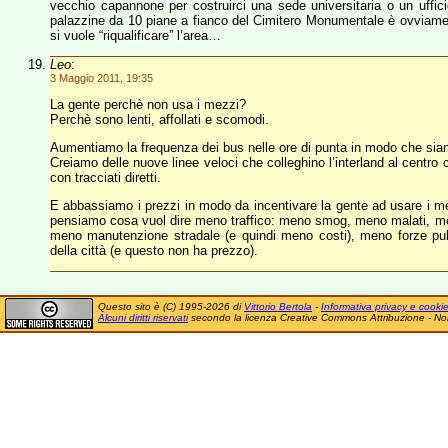
vecchio capannone per costruirci una sede universitaria o un uffi
palazzine da 10 piane a fianco del Cimitero Monumentale è ovviam
si vuole “riqualificare” l’area…
Leo
:
3 Maggio 2011, 19:35
La gente perchè non usa i mezzi?
Perchè sono lenti, affollati e scomodi.
Aumentiamo la frequenza dei bus nelle ore di punta in modo che sian
Creiamo delle nuove linee veloci che colleghino l’interland al centro 
con tracciati diretti.
E abbassiamo i prezzi in modo da incentivare la gente ad usare i m
pensiamo cosa vuol dire meno traffico: meno smog, meno malati, me
meno manutenzione stradale (e quindi meno costi), meno forze pubb
della città (e questo non ha prezzo).
Questo sito è (C) 1995-2026 di
Vittorio Bertola
-
Informativa privacy e cooki
Alcuni diritti riservati
secondo la licenza Creative Commons Attribuzione - No