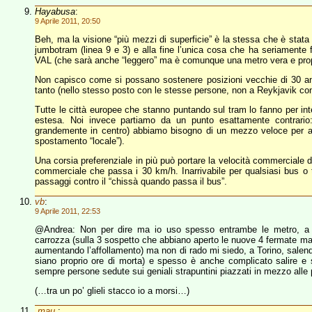
Hayabusa
:
9 Aprile 2011, 20:50
Beh, ma la visione “più mezzi di superficie” è la stessa che è stata p
jumbotram (linea 9 e 3) e alla fine l’unica cosa che ha seriamente f
VAL (che sarà anche “leggero” ma è comunque una metro vera e prop
Non capisco come si possano sostenere posizioni vecchie di 30 ann
tanto (nello stesso posto con le stesse persone, non a Reykjavik con 
Tutte le città europee che stanno puntando sul tram lo fanno per inte
estesa. Noi invece partiamo da un punto esattamente contrario
grandemente in centro) abbiamo bisogno di un mezzo veloce per att
spostamento “locale”).
Una corsia preferenziale in più può portare la velocità commerciale 
commerciale che passa i 30 km/h. Inarrivabile per qualsiasi bus o t
passaggi contro il “chissà quando passa il bus”.
vb
:
9 Aprile 2011, 22:53
@Andrea: Non per dire ma io uso spesso entrambe le metro, a M
carrozza (sulla 3 sospetto che abbiano aperto le nuove 4 fermate ma 
aumentando l’affollamento) ma non di rado mi siedo, a Torino, salendo
siano proprio ore di morta) e spesso è anche complicato salire e
sempre persone sedute sui geniali strapuntini piazzati in mezzo alle
(…tra un po’ glieli stacco io a morsi…)
.mau.
: