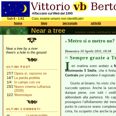
Affacciato sul Web dal 1995
Sab 8 - 1:01
Ciao, essere umano non identificato!
home
blog
personale
attività
Near a tree
ovvero come rovinarsi una 
Metro sì o metro no?
«
Near a tree by a river
Domenica 10 Aprile 2011, 18:38
there's a hole in the ground
Sempre grazie a Tr
I
eri mattina sono andato a
M
ULTIMI POST
Movimento 5 Stelle
, che è fini
27/7
Opera sì, nazismo no
Centrale
per prendere il regionale
14/7
La parola proibita
1/4
In campo con voi
Giunto al binario, ho visto che
23/2
Nuovo cinema Luftansia
succede spesso. Anche la second
(2026)
dunque piene, con tutti i sedi
11/2
Wormslayer
abbondanti alla partenza. Ho c
proseguivo l’affollamento del tre
punto le carrozze erano completam
ULTIMI COMMENTI
cima, ho scoperto che anche la pe
gs
La parola proibita