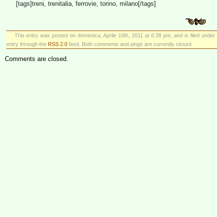
[tags]treni, trenitalia, ferrovie, torino, milano[/tags]
This entry was posted on domenica, Aprile 10th, 2011 at 6:38 pm, and is filed unde
entry through the
RSS 2.0
feed. Both comments and pings are currently closed.
Comments are closed.