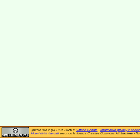
Questo sito è (C) 1995-2026 di
Vittorio Bertola
-
Informativa privacy e cooki
Alcuni diritti riservati
secondo la licenza Creative Commons Attribuzione - No