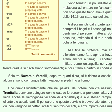
Sono tornato un po’ indietro e
gs
In campo con voi
vb
Tra tutte le passioni,
malapena ad entrare nell’anticam
proprio questa
non solo questo treno aveva quatt
finelli
In campo con voi
delle 14:15 era stato cancellato.
gs
Tra tutte le passioni,
proprio questa
A dieci minuti dalla partenza 
MCP
Tra tutte le passioni,
proprio questa
compresi i bagni e i passaggi tra
.mau.
Tra tutte le passioni,
centinaio di persone in attesa. Son
proprio questa
nessuno, evitando di dire o anch
gs
Tra tutte le passioni,
proprio questa
polizia ferroviaria.
mfp
GTT horror
Mirko
GTT horror
Alla fine le proteste (mai ab
Tutti i commenti
»
silenzio) hanno fatto aprire a for
erano ancora a terra; il capotr
infilato come un’anguilla nei vago
trenta gradi e si rischiavano soffocamenti; e poi il treno è partito in condiz
Solo tra
Novara
e
Vercelli
, dopo tre quarti d’ora, si è ridotto a con
alcuni si sono comunque fatti il viaggio in piedi fino a Torino.
Che dire? Evidentemente che nei palazzi del potere non c’è nessuno 
Trenitalia
conviene spingere con le cattive le persone a prendere l’alta veloc
veda anche la vergognosa vicenda di
Arenaways
) e allo stesso tempo n
clientele e appalti vari. E pensare che questo servizio è sovvenzionato, lo
cui non vengono rispettati livelli di servizio decenti, e anzi imporre delle m