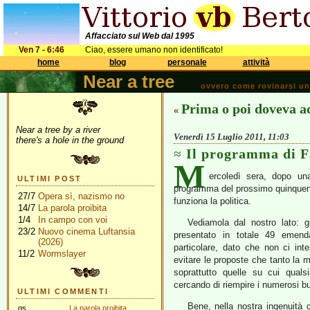
Affacciato sul Web dal 1995
Ven 7 - 6:46
Ciao, essere umano non identificato!
home
blog
personale
attività
Near a tree
ovvero come rovinarsi una 
Prima o poi doveva a
«
Near a tree by a river
Venerdì 15 Luglio 2011, 11:03
there's a hole in the ground
Il programma di Fa
M
ercoledì sera, dopo un
ULTIMI POST
programma del prossimo quinquenn
27/7
Opera sì, nazismo no
funziona la politica.
14/7
La parola proibita
1/4
In campo con voi
Vediamola dal nostro lato:
23/2
Nuovo cinema Luftansia
presentato in totale 49 emenda
(2026)
particolare, dato che non ci int
11/2
Wormslayer
evitare le proposte che tanto la
soprattutto quelle su cui qual
cercando di riempire i numerosi bu
ULTIMI COMMENTI
Bene, nella nostra ingenuità
gs
La parola proibita