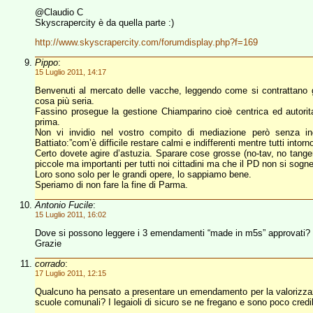
@Claudio C
Skyscrapercity è da quella parte :)
http://www.skyscrapercity.com/forumdisplay.php?f=169
Pippo
:
15 Luglio 2011, 14:17
Benvenuti al mercato delle vacche, leggendo come si contrattano
cosa più seria.
Fassino prosegue la gestione Chiamparino cioè centrica ed autorit
prima.
Non vi invidio nel vostro compito di mediazione però senza i
Battiato:”com’è difficile restare calmi e indifferenti mentre tutti intor
Certo dovete agire d’astuzia. Sparare cose grosse (no-tav, no tangen
piccole ma importanti per tutti noi cittadini ma che il PD non si sogn
Loro sono solo per le grandi opere, lo sappiamo bene.
Speriamo di non fare la fine di Parma.
Antonio Fucile
:
15 Luglio 2011, 16:02
Dove si possono leggere i 3 emendamenti “made in m5s” approvati?
Grazie
corrado
:
17 Luglio 2011, 12:15
Qualcuno ha pensato a presentare un emendamento per la valorizzazio
scuole comunali? I legaioli di sicuro se ne fregano e sono poco credib