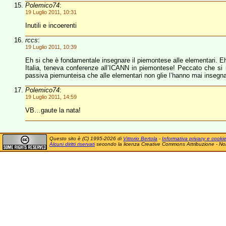
Polemico74
:
19 Luglio 2011, 10:31
Inutili e incoerenti
rccs
:
19 Luglio 2011, 10:39
Eh si che è fondamentale insegnare il piemontese alle elementari. Eh, s
Italia, teneva conferenze all’ICANN in piemontese! Peccato che si
passiva piemunteisa che alle elementari non glie l’hanno mai insegna
Polemico74
:
19 Luglio 2011, 14:59
VB…gaute la nata!
Questo sito è (C) 1995-2026 di
Vittorio Bertola
-
Informativa privacy e cooki
Alcuni diritti riservati
secondo la licenza Creative Commons Attribuzione - No