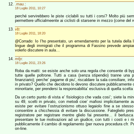
.mau.
:
18 Luglio 2011, 10:27
perché servirebbero le piste ciclabili su tutti i corsi? Molto più sem
permettere ufficialmeente ai ciclisti di starsene in mezzo (come del 
vb
:
18 Luglio 2011, 18:20
@Corrado: Io l’ho presentato, un emendamento per la tutela della lin
lingue degli immigrati che il programma di Fassino prevede amp
volerlo discutere in aula…
mfp
:
18 Luglio 2011, 23:26
Roba da matti: se esiste anche solo una regola che consente di by
tutte quelle poltrone. Tutti a casa (senza stipendio) tranne una p
finanziario); perche’ pagarne di piu’, riscaldare la sala consiliare, i
in privato? Quello che decidono lo devono discutere pubblicamente
minoritarie, per prendersi la responsabilita’ esclusiva di quella scelta
Da un certo punto di vista e’ fisiologico che vada cosi’; siete la mi
su 49, scelti in privato, con metodi cioe’ mafiosi implicitamente
esiste per evitare l’ostruzionismo ottuso legaiolo fine a se ste
consentire a chicchessia di evitare la discussione. Fateglielo pres
registratore per registrare mentre glielo fai presente… il berl
presentare le tue motivazioni ad un giudice, con tutti i costi e i 
pubblicamente il cambio di regolamento (per nuova procedura cfr. Pr
on-line.