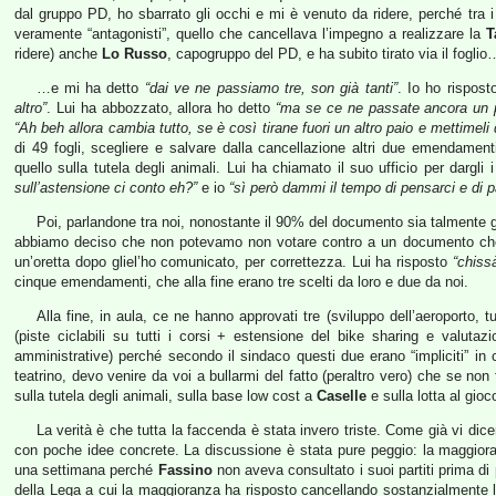
dal gruppo PD, ho sbarrato gli occhi e mi è venuto da ridere, perché tra 
veramente “antagonisti”, quello che cancellava l’impegno a realizzare la
T
ridere) anche
Lo Russo
, capogruppo del PD, e ha subito tirato via il foglio
…e mi ha detto
“dai ve ne passiamo tre, son già tanti”
. Io ho rispos
altro”
. Lui ha abbozzato, allora ho detto
“ma se ce ne passate ancora un p
“Ah beh allora cambia tutto, se è così tirane fuori un altro paio e mettimeli 
di 49 fogli, scegliere e salvare dalla cancellazione altri due emendament
quello sulla tutela degli animali. Lui ha chiamato il suo ufficio per darg
sull’astensione ci conto eh?”
e io
“sì però dammi il tempo di pensarci e di p
Poi, parlandone tra noi, nonostante il 90% del documento sia talmente g
abbiamo deciso che non potevamo non votare contro a un documento che
un’oretta dopo gliel’ho comunicato, per correttezza. Lui ha risposto
“chiss
cinque emendamenti, che alla fine erano tre scelti da loro e due da noi.
Alla fine, in aula, ce ne hanno approvati tre (sviluppo dell’aeroporto, t
(piste ciclabili su tutti i corsi + estensione del bike sharing e valutazio
amministrative) perché secondo il sindaco questi due erano “impliciti” in
teatrino, devo venire da voi a bullarmi del fatto (peraltro vero) che se n
sulla tutela degli animali, sulla base low cost a
Caselle
e sulla lotta al gio
La verità è che tutta la faccenda è stata invero triste. Come già vi d
con poche idee concrete. La discussione è stata pure peggio: la maggior
una settimana perché
Fassino
non aveva consultato i suoi partiti prima di 
della Lega a cui la maggioranza ha risposto cancellando sostanzialmente la 