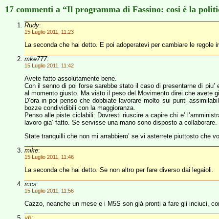
17 commenti a “Il programma di Fassino: cosi è la polit
Rudy
:
15 Luglio 2011, 11:23
La seconda che hai detto. E poi adoperatevi per cambiare le regole i
mke777
:
15 Luglio 2011, 11:42
Avete fatto assolutamente bene.
Con il senno di poi forse sarebbe stato il caso di presentarne di piu’
al momento giusto. Ma visto il peso del Movimento direi che avete gia
D’ora in poi penso che dobbiate lavorare molto sui punti assimilabi
bozze condividibili con la maggioranza.
Penso alle piste ciclabili: Dovresti riuscire a capire chi e’ l’amminis
lavoro gia’ fatto. Se servisse una mano sono disposto a collaborare.
State tranquilli che non mi arrabbiero’ se vi asterrete piuttosto che vo
mike
:
15 Luglio 2011, 11:46
La seconda che hai detto. Se non altro per fare diverso dai legaioli.
rccs
:
15 Luglio 2011, 11:56
Cazzo, neanche un mese e i M5S son già pronti a fare gli inciuci, come t
vb
: