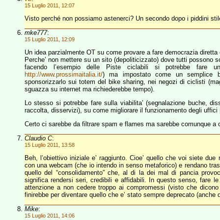
15 Luglio 2011, 12:07
Visto perché non possiamo astenerci? Un secondo dopo i piddini stile
mke777
:
15 Luglio 2011, 12:09
Un idea parzialmente OT su come provare a fare democrazia diretta e
Perche’ non mettere su un sito (depoliticizzato) dove tutti possono s
facendo l’esempio delle Piste ciclabili si potrebbe fare u
http://www.prossimaitalia.it/
) ma impostato come un semplice b
sponsorizzarlo sui totem del bike sharing, nei negozi di ciclisti (m
sguazza su internet ma richiederebbe tempo).
Lo stesso si potrebbe fare sulla viabilita’ (segnalazione buche, disse
raccolta, disservizi), su come migliorare il funzionamento degli uffici p
Certo ci sarebbe da filtrare spam e flames ma sarebbe comunque a cos
Claudio C
:
15 Luglio 2011, 13:58
Beh, l’obiettivo iniziale e’ raggiunto. Cioe’ quello che voi siete du
con una webcam (che io intendo in senso metaforico) e rendano traspar
quello del “consolidamento” che, al di la dei mal di pancia provoca
significa rendersi seri, credibili e affidabili. In questo senso, fare 
attenzione a non cedere troppo ai compromessi (visto che dicono 
finirebbe per diventare quello che e’ stato sempre deprecato (anche da
Mike
:
15 Luglio 2011, 14:06