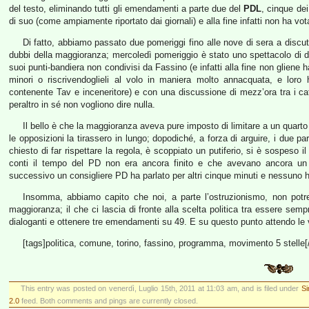
del testo, eliminando tutti gli emendamenti a parte due del
PDL
, cinque dei 
di suo (come ampiamente riportato dai giornali) e alla fine infatti non ha v
Di fatto, abbiamo passato due pomeriggi fino alle nove di sera a discut
dubbi della maggioranza; mercoledì pomeriggio è stato uno spettacolo di 
suoi punti-bandiera non condivisi da Fassino (e infatti alla fine non gli
minori o riscrivendoglieli al volo in maniera molto annacquata, e lor
contenente Tav e inceneritore) e con una discussione di mezz’ora tra i catt
peraltro in sé non vogliono dire nulla.
Il bello è che la maggioranza aveva pure imposto di limitare a un quarto 
le opposizioni la tirassero in lungo; dopodiché, a forza di arguire, i due p
chiesto di far rispettare la regola, è scoppiato un putiferio, si è sospeso i
conti il tempo del PD non era ancora finito e che avevano ancora un 
successivo un consigliere PD ha parlato per altri cinque minuti e nessuno ha 
Insomma, abbiamo capito che noi, a parte l’ostruzionismo, non potr
maggioranza; il che ci lascia di fronte alla scelta politica tra essere semp
dialoganti e ottenere tre emendamenti su 49. E su questo punto attendo le v
[tags]politica, comune, torino, fassino, programma, movimento 5 stelle[
This entry was posted on venerdì, Luglio 15th, 2011 at 11:03 am, and is filed under
Si
2.0
feed. Both comments and pings are currently closed.