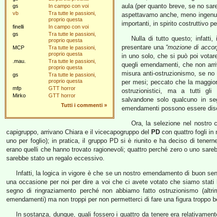
aula (per quanto breve, se no sare
gs
In campo con voi
vb
Tra tutte le passioni,
aspettavamo anche, meno ingenua
proprio questa
importanti, in spirito costruttivo 
finelli
In campo con voi
gs
Tra tutte le passioni,
Nulla di tutto questo; infatti
proprio questa
presentare una
“mozione di acco
MCP
Tra tutte le passioni,
proprio questa
in uno solo, che si può poi votare
.mau.
Tra tutte le passioni,
quegli emendamenti, che non arr
proprio questa
misura anti-ostruzionismo, se n
gs
Tra tutte le passioni,
proprio questa
per mesi; peccato che la maggior
mfp
GTT horror
ostruzionistici, ma a tutti gli
Mirko
GTT horror
salvandone solo qualcuno in seg
Tutti i commenti
»
emendamenti possono essere discu
Ora, la selezione nel nostro
capigruppo, arrivano Chiara e il vicecapogruppo del
PD
con quattro fogli in
uno per foglio); in pratica, il gruppo PD si è riunito e ha deciso di tenern
erano quelli che hanno trovato ragionevoli; quattro perché zero o uno sarebb
sarebbe stato un regalo eccessivo.
Infatti, la logica in vigore è che se un nostro emendamento di buon se
una occasione per noi per dire a voi che ci avete votato che siamo stati 
segno di ringraziamento perché non abbiamo fatto ostruzionismo (altr
emendamenti) ma non troppi per non permetterci di fare una figura troppo be
In sostanza, dunque, quali fossero i quattro da tenere era relativamente