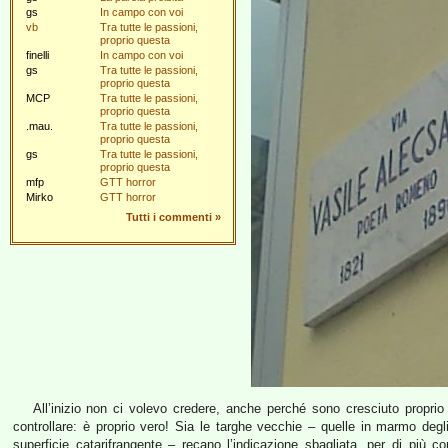
gs
In campo con voi
vb
Tra tutte le passioni,
proprio questa
finelli
In campo con voi
gs
Tra tutte le passioni,
proprio questa
MCP
Tra tutte le passioni,
proprio questa
.mau.
Tra tutte le passioni,
proprio questa
gs
Tra tutte le passioni,
proprio questa
mfp
GTT horror
Mirko
GTT horror
Tutti i commenti
»
All’inizio non ci volevo credere, anche perché sono cresciuto propri
controllare: è proprio vero! Sia le targhe vecchie – quelle in marmo deg
superficie catarifrangente – recano l’indicazione sbagliata, per di più co