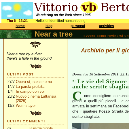
Wandering on the Web since 1995
Thu 6 - 13:21
Hello, unidentified human being!
home
blog
personal
activities
Near a tree
ovvero come rovinarsi una 
Archivio per il g
Near a tree by a river
there's a hole in the ground
Domenica 18 Settembre 2011, 22:1
ULTIMI POST
Le vie del Signore
27/7
Opera sì, nazismo no
anche scritte sbaglia
14/7
La parola proibita
C
1/4
In campo con voi
ome consigliere comunale
23/2
Nuovo cinema Luftansia
(2026)
grandi a quelli più piccoli – e
11/2
Wormslayer
arrivata in settimana su
Faceboo
che il quartiere
Pozzo Strada
ded
scritto sbagliato.
ULTIMI COMMENTI
gs
La parola proibita