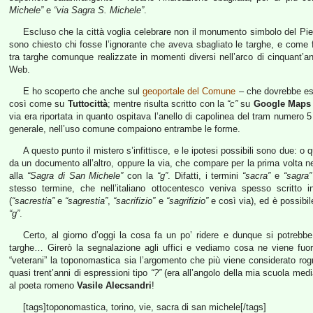
Michele”
e
“via Sagra S. Michele”
.
Escluso che la città voglia celebrare non il monumento simbolo del P
sono chiesto chi fosse l’ignorante che aveva sbagliato le targhe, e come fa
tra targhe comunque realizzate in momenti diversi nell’arco di cinquant’an
Web.
E ho scoperto che anche sul
geoportale del Comune
– che dovrebbe esse
così come su
Tuttocittà
; mentre risulta scritto con la
“c”
su
Google Maps
via era riportata in quanto ospitava l’anello di capolinea del tram numero 5 
generale, nell’uso comune compaiono entrambe le forme.
A questo punto il mistero s’infittisce, e le ipotesi possibili sono due: o
da un documento all’altro, oppure la via, che compare per la prima volta nel
alla
“Sagra di San Michele”
con la
“g”
. Difatti, i termini
“sacra”
e
“sagra”
stesso termine, che nell’italiano ottocentesco veniva spesso scritto i
(
“sacrestia”
e
“sagrestia”
,
“sacrifizio”
e
“sagrifizio”
e così via), ed è possibil
“g”
.
Certo, al giorno d’oggi la cosa fa un po’ ridere e dunque si potrebbe
targhe… Girerò la segnalazione agli uffici e vediamo cosa ne viene fuori
“veterani” la toponomastica sia l’argomento che più viene considerato r
quasi trent’anni di espressioni tipo
“?”
(era all’angolo della mia scuola medi
al poeta romeno
Vasile Alecsandri
!
[tags]toponomastica, torino, vie, sacra di san michele[/tags]