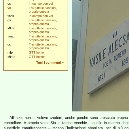
gs
In campo con voi
vb
Tra tutte le passioni,
proprio questa
finelli
In campo con voi
gs
Tra tutte le passioni,
proprio questa
MCP
Tra tutte le passioni,
proprio questa
.mau.
Tra tutte le passioni,
proprio questa
gs
Tra tutte le passioni,
proprio questa
mfp
GTT horror
Mirko
GTT horror
Tutti i commenti
»
All’inizio non ci volevo credere, anche perché sono cresciuto propri
controllare: è proprio vero! Sia le targhe vecchie – quelle in marmo deg
superficie catarifrangente – recano l’indicazione sbagliata, per di più co