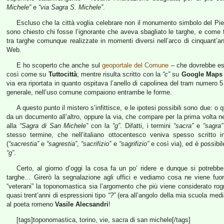
Michele”
e
“via Sagra S. Michele”
.
Escluso che la città voglia celebrare non il monumento simbolo del P
sono chiesto chi fosse l’ignorante che aveva sbagliato le targhe, e come fa
tra targhe comunque realizzate in momenti diversi nell’arco di cinquant’an
Web.
E ho scoperto che anche sul
geoportale del Comune
– che dovrebbe esse
così come su
Tuttocittà
; mentre risulta scritto con la
“c”
su
Google Maps
via era riportata in quanto ospitava l’anello di capolinea del tram numero 5 
generale, nell’uso comune compaiono entrambe le forme.
A questo punto il mistero s’infittisce, e le ipotesi possibili sono due: o
da un documento all’altro, oppure la via, che compare per la prima volta nel
alla
“Sagra di San Michele”
con la
“g”
. Difatti, i termini
“sacra”
e
“sagra”
stesso termine, che nell’italiano ottocentesco veniva spesso scritto i
(
“sacrestia”
e
“sagrestia”
,
“sacrifizio”
e
“sagrifizio”
e così via), ed è possibil
“g”
.
Certo, al giorno d’oggi la cosa fa un po’ ridere e dunque si potrebbe
targhe… Girerò la segnalazione agli uffici e vediamo cosa ne viene fuori
“veterani” la toponomastica sia l’argomento che più viene considerato r
quasi trent’anni di espressioni tipo
“?”
(era all’angolo della mia scuola medi
al poeta romeno
Vasile Alecsandri
!
[tags]toponomastica, torino, vie, sacra di san michele[/tags]