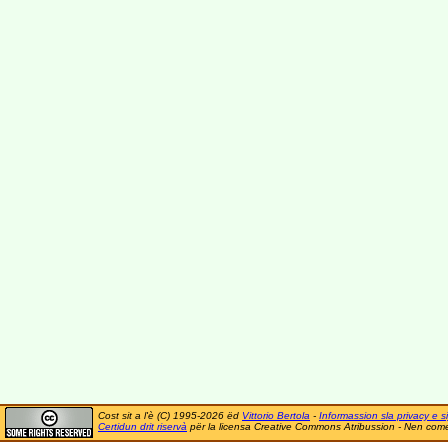
Cost sit a l'è (C) 1995-2026 ëd
Vittorio Bertola
-
Informassion sla privacy e si
Certidun drit riservà
për la licensa Creative Commons Atribussion - Nen comer