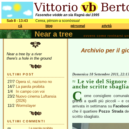
Fasendse vëdde an sla Ragnà dal 1995
Sab 8 - 13:43
Cerea, përson-a sconòssua!
cà
blog
përsonal
atività
Near a tree
ovvero come rovinarsi una 
Archivio per il g
Near a tree by a river
there's a hole in the ground
Domenica 18 Settembre 2011, 22:1
ULTIMI POST
Le vie del Signore
27/7
Opera sì, nazismo no
anche scritte sbaglia
14/7
La parola proibita
C
1/4
In campo con voi
ome consigliere comunale
23/2
Nuovo cinema Luftansia
(2026)
grandi a quelli più piccoli – e
11/2
Wormslayer
arrivata in settimana su
Faceboo
che il quartiere
Pozzo Strada
ded
scritto sbagliato.
ULTIMI COMMENTI
gs
La parola proibita