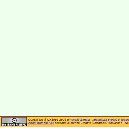
Questo sito è (C) 1995-2026 di
Vittorio Bertola
-
Informativa privacy e cooki
Alcuni diritti riservati
secondo la licenza Creative Commons Attribuzione - No