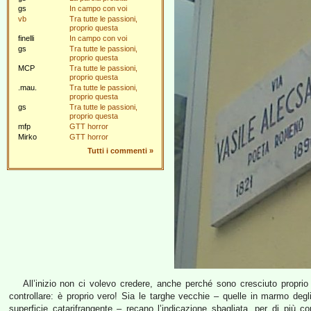
gs
In campo con voi
vb
Tra tutte le passioni,
proprio questa
finelli
In campo con voi
gs
Tra tutte le passioni,
proprio questa
MCP
Tra tutte le passioni,
proprio questa
.mau.
Tra tutte le passioni,
proprio questa
gs
Tra tutte le passioni,
proprio questa
mfp
GTT horror
Mirko
GTT horror
Tutti i commenti
»
All’inizio non ci volevo credere, anche perché sono cresciuto propri
controllare: è proprio vero! Sia le targhe vecchie – quelle in marmo deg
superficie catarifrangente – recano l’indicazione sbagliata, per di più co