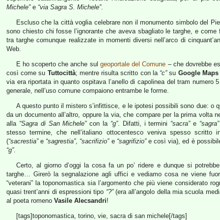
Michele”
e
“via Sagra S. Michele”
.
Escluso che la città voglia celebrare non il monumento simbolo del P
sono chiesto chi fosse l’ignorante che aveva sbagliato le targhe, e come fa
tra targhe comunque realizzate in momenti diversi nell’arco di cinquant’an
Web.
E ho scoperto che anche sul
geoportale del Comune
– che dovrebbe esse
così come su
Tuttocittà
; mentre risulta scritto con la
“c”
su
Google Maps
via era riportata in quanto ospitava l’anello di capolinea del tram numero 5 
generale, nell’uso comune compaiono entrambe le forme.
A questo punto il mistero s’infittisce, e le ipotesi possibili sono due: o
da un documento all’altro, oppure la via, che compare per la prima volta nel
alla
“Sagra di San Michele”
con la
“g”
. Difatti, i termini
“sacra”
e
“sagra”
stesso termine, che nell’italiano ottocentesco veniva spesso scritto i
(
“sacrestia”
e
“sagrestia”
,
“sacrifizio”
e
“sagrifizio”
e così via), ed è possibil
“g”
.
Certo, al giorno d’oggi la cosa fa un po’ ridere e dunque si potrebbe
targhe… Girerò la segnalazione agli uffici e vediamo cosa ne viene fuori
“veterani” la toponomastica sia l’argomento che più viene considerato r
quasi trent’anni di espressioni tipo
“?”
(era all’angolo della mia scuola medi
al poeta romeno
Vasile Alecsandri
!
[tags]toponomastica, torino, vie, sacra di san michele[/tags]