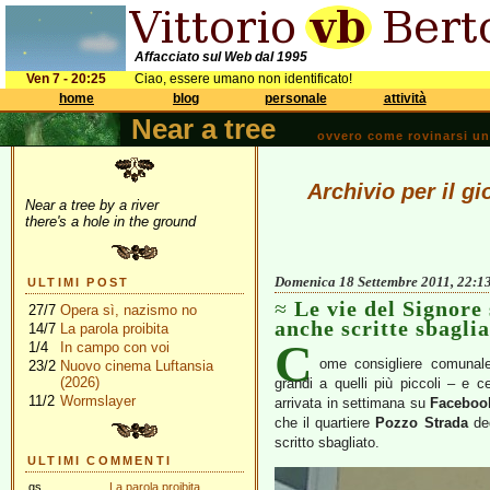
Affacciato sul Web dal 1995
Ven 7 - 20:25
Ciao, essere umano non identificato!
home
blog
personale
attività
Near a tree
ovvero come rovinarsi una 
Archivio per il g
Near a tree by a river
there's a hole in the ground
Domenica 18 Settembre 2011, 22:1
ULTIMI POST
Le vie del Signore
27/7
Opera sì, nazismo no
anche scritte sbaglia
14/7
La parola proibita
C
1/4
In campo con voi
ome consigliere comunale
23/2
Nuovo cinema Luftansia
(2026)
grandi a quelli più piccoli – e
11/2
Wormslayer
arrivata in settimana su
Faceboo
che il quartiere
Pozzo Strada
ded
scritto sbagliato.
ULTIMI COMMENTI
gs
La parola proibita